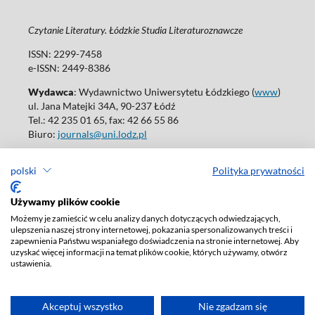
Czytanie Literatury. Łódzkie Studia Literaturoznawcze
ISSN: 2299-7458
e-ISSN: 2449-8386
Wydawca
: Wydawnictwo Uniwersytetu Łódzkiego (
www
)
ul. Jana Matejki 34A, 90-237 Łódź
Tel.: 42 235 01 65, fax: 42 66 55 86
Biuro:
journals@uni.lodz.pl
Wydania online są dostępne bez ograniczeń w Open Access: (
link
)
polski
Polityka prywatności
W sprawie prenumeraty wydań papierowych prosimy o kontakt
z:
ksiegarnia@uni.lodz.pl
Używamy plików cookie
Deklaracja dostępności
Możemy je zamieścić w celu analizy danych dotyczących odwiedzających,
ulepszenia naszej strony internetowej, pokazania spersonalizowanych treści i
zapewnienia Państwu wspaniałego doświadczenia na stronie internetowej. Aby
uzyskać więcej informacji na temat plików cookie, których używamy, otwórz
ustawienia.
Akceptuj wszystko
Nie zgadzam się