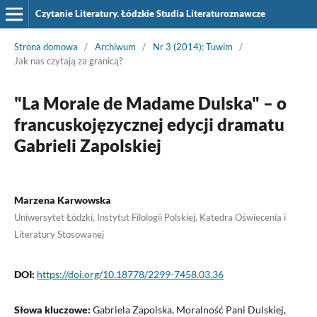
Czytanie Literatury. Łódzkie Studia Literaturoznawcze
Strona domowa
/
Archiwum
/
Nr 3 (2014): Tuwim
/
Jak nas czytają za granicą?
"La Morale de Madame Dulska" – o
francuskojęzycznej edycji dramatu
Gabrieli Zapolskiej
Marzena Karwowska
Uniwersytet Łódzki, Instytut Filologii Polskiej, Katedra Oświecenia i
Literatury Stosowanej
DOI:
https://doi.org/10.18778/2299-7458.03.36
Słowa kluczowe:
Gabriela Zapolska, Moralność Pani Dulskiej,