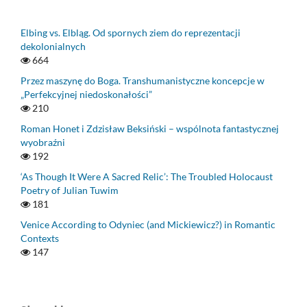
Elbing vs. Elbląg. Od spornych ziem do reprezentacji
dekolonialnych
664
Przez maszynę do Boga. Transhumanistyczne koncepcje w
„Perfekcyjnej niedoskonałości”
210
Roman Honet i Zdzisław Beksiński – wspólnota fantastycznej
wyobraźni
192
‘As Though It Were A Sacred Relic’: The Troubled Holocaust
Poetry of Julian Tuwim
181
Venice According to Odyniec (and Mickiewicz?) in Romantic
Contexts
147