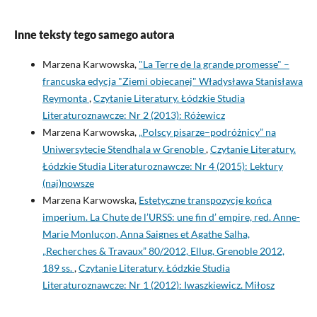
Inne teksty tego samego autora
Marzena Karwowska,
"La Terre de la grande promesse" –
francuska edycja "Ziemi obiecanej" Władysława Stanisława
Reymonta
,
Czytanie Literatury. Łódzkie Studia
Literaturoznawcze: Nr 2 (2013): Różewicz
Marzena Karwowska,
„Polscy pisarze–podróżnicy” na
Uniwersytecie Stendhala w Grenoble
,
Czytanie Literatury.
Łódzkie Studia Literaturoznawcze: Nr 4 (2015): Lektury
(naj)nowsze
Marzena Karwowska,
Estetyczne transpozycje końca
imperium. La Chute de l’URSS: une fin d’ empire, red. Anne-
Marie Monluçon, Anna Saignes et Agathe Salha,
„Recherches & Travaux” 80/2012, Ellug, Grenoble 2012,
189 ss.
,
Czytanie Literatury. Łódzkie Studia
Literaturoznawcze: Nr 1 (2012): Iwaszkiewicz. Miłosz