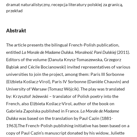
dramat naturalistyczny, recepcja literatury polskiej za granicą,
przekład
Abstrakt
The article presents the bilingual French-Polish publication,
entitled
La Morale de Madame Dulska. Moralność Pani Dulskiej
(2011).
Editors of the volume (Danuta Knysz-Tomaszewska, Grzegorz
Bąbiak and Cécile Bocianowski) invited representatives of various
universities to join the project, among them: Paris III Sorbonne
(Elżbieta Koślacz-Virol), Paris IV Sorbonne (Danièle Chauvin) and
University of Warsaw (Tomasz Wójcik). The play was translated
by: Krzysztof Jeżewski – translator of Polish poetry into the
French, also Elżbieta Koślacz-Virol, author of the book on
Gabriela Zapolska published in France.
La Morale de Madame
Dulska
was based on the translation by Paul Cazin (1881-
1963).The French-Polish publishing initiative has been based on a
copy of Paul Cazin’s manuscript donated by his widow, Juliette