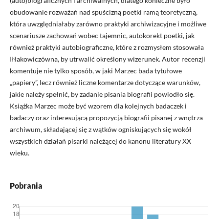
(auto)biograficznych i archiwalnych, dlatego konieczne było
obudowanie rozważań nad spuścizną poetki ramą teoretyczną,
która uwzględniałaby zarówno praktyki archiwizacyjne i możliwe
scenariusze zachowań wobec tajemnic, autokorekt poetki, jak
również praktyki autobiograficzne, które z rozmysłem stosowała
Iłłakowiczówna, by utrwalić określony wizerunek. Autor recenzji
komentuje nie tylko sposób, w jaki Marzec bada tytułowe
„papiery”, lecz również liczne komentarze dotyczące warunków,
jakie należy spełnić, by zadanie pisania biografii powiodło się.
Książka Marzec może być wzorem dla kolejnych badaczek i
badaczy oraz interesującą propozycją biografii pisanej z wnętrza
archiwum, składającej się z wątków ogniskujących się wokół
wszystkich działań pisarki należącej do kanonu literatury XX
wieku.
Pobrania