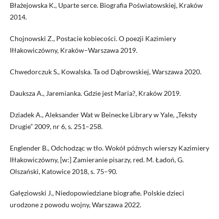
Błażejowska K., Uparte serce. Biografia Poświatowskiej, Kraków
2014.
Chojnowski Z., Postacie kobiecości. O poezji Kazimiery
Iłłakowiczówny, Kraków–Warszawa 2019.
Chwedorczuk S., Kowalska. Ta od Dąbrowskiej, Warszawa 2020.
Dauksza A., Jaremianka. Gdzie jest Maria?, Kraków 2019.
Dziadek A., Aleksander Wat w Beinecke Library w Yale, „Teksty
Drugie” 2009, nr 6, s. 251–258.
Englender B., Odchodząc w tło. Wokół późnych wierszy Kazimiery
Iłłakowiczówny, [w:] Zamieranie pisarzy, red. M. Ładoń, G.
Olszański, Katowice 2018, s. 75–90.
Gałęziowski J., Niedopowiedziane biografie. Polskie dzieci
urodzone z powodu wojny, Warszawa 2022.