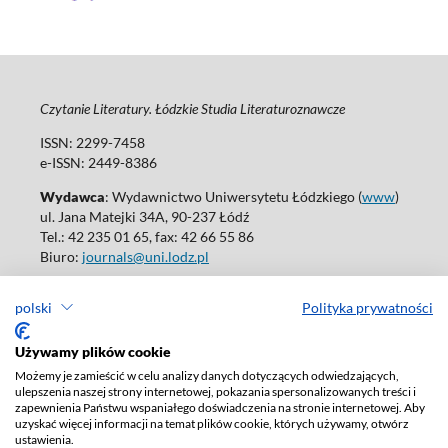
Czytanie Literatury. Łódzkie Studia Literaturoznawcze
ISSN: 2299-7458
e-ISSN: 2449-8386
Wydawca
: Wydawnictwo Uniwersytetu Łódzkiego (
www
)
ul. Jana Matejki 34A, 90-237 Łódź
Tel.: 42 235 01 65, fax: 42 66 55 86
Biuro:
journals@uni.lodz.pl
Wydania online są dostępne bez ograniczeń w Open Access: (
link
)
polski
Polityka prywatności
W sprawie prenumeraty wydań papierowych prosimy o kontakt
z:
ksiegarnia@uni.lodz.pl
Używamy plików cookie
Deklaracja dostępności
Możemy je zamieścić w celu analizy danych dotyczących odwiedzających,
ulepszenia naszej strony internetowej, pokazania spersonalizowanych treści i
zapewnienia Państwu wspaniałego doświadczenia na stronie internetowej. Aby
uzyskać więcej informacji na temat plików cookie, których używamy, otwórz
ustawienia.