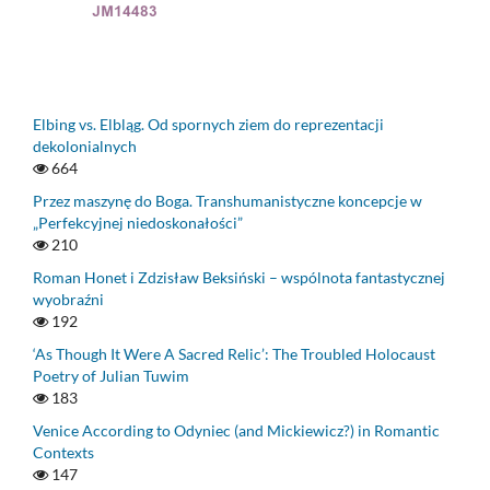
Elbing vs. Elbląg. Od spornych ziem do reprezentacji
dekolonialnych
664
Przez maszynę do Boga. Transhumanistyczne koncepcje w
„Perfekcyjnej niedoskonałości”
210
Roman Honet i Zdzisław Beksiński – wspólnota fantastycznej
wyobraźni
192
‘As Though It Were A Sacred Relic’: The Troubled Holocaust
Poetry of Julian Tuwim
183
Venice According to Odyniec (and Mickiewicz?) in Romantic
Contexts
147