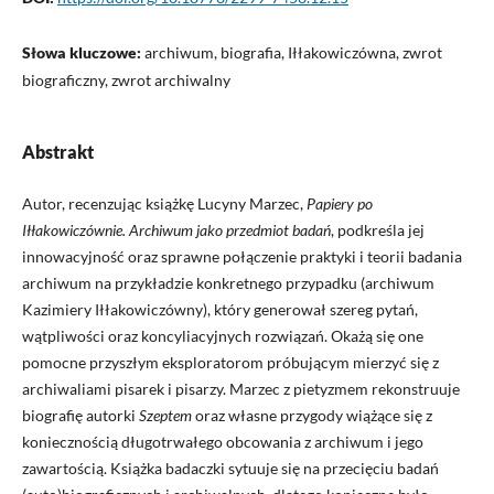
Słowa kluczowe:
archiwum, biografia, Iłłakowiczówna, zwrot
biograficzny, zwrot archiwalny
Abstrakt
Autor, recenzując książkę Lucyny Marzec,
Papiery po
Iłłakowiczównie. Archiwum jako przedmiot badań
, podkreśla jej
innowacyjność oraz sprawne połączenie praktyki i teorii badania
archiwum na przykładzie konkretnego przypadku (archiwum
Kazimiery Iłłakowiczówny), który generował szereg pytań,
wątpliwości oraz koncyliacyjnych rozwiązań. Okażą się one
pomocne przyszłym eksploratorom próbującym mierzyć się z
archiwaliami pisarek i pisarzy. Marzec z pietyzmem rekonstruuje
biografię autorki
Szeptem
oraz własne przygody wiążące się z
koniecznością długotrwałego obcowania z archiwum i jego
zawartością. Książka badaczki sytuuje się na przecięciu badań