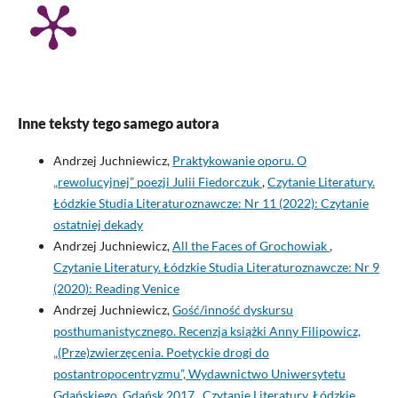
Inne teksty tego samego autora
Andrzej Juchniewicz,
Praktykowanie oporu. O
„rewolucyjnej” poezji Julii Fiedorczuk
,
Czytanie Literatury.
Łódzkie Studia Literaturoznawcze: Nr 11 (2022): Czytanie
ostatniej dekady
Andrzej Juchniewicz,
All the Faces of Grochowiak
,
Czytanie Literatury. Łódzkie Studia Literaturoznawcze: Nr 9
(2020): Reading Venice
Andrzej Juchniewicz,
Gość/inność dyskursu
posthumanistycznego. Recenzja książki Anny Filipowicz,
„(Prze)zwierzęcenia. Poetyckie drogi do
postantropocentryzmu”, Wydawnictwo Uniwersytetu
Gdańskiego, Gdańsk 2017
,
Czytanie Literatury. Łódzkie