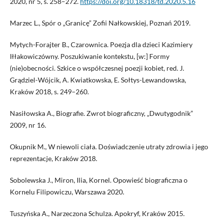
2020, nr 5, s. 258–272.
https://doi.org/10.18318/td.2020.5.16
Marzec L., Spór o „Granicę” Zofii Nałkowskiej, Poznań 2019.
Mytych-Forajter B., Czarownica. Poezja dla dzieci Kazimiery
Iłłakowiczówny. Poszukiwanie kontekstu, [w:] Formy
(nie)obecności. Szkice o współczesnej poezji kobiet, red. J.
Grądziel-Wójcik, A. Kwiatkowska, E. Sołtys-Lewandowska,
Kraków 2018, s. 249–260.
Nasiłowska A., Biografie. Zwrot biograficzny, „Dwutygodnik”
2009, nr 16.
Okupnik M., W niewoli ciała. Doświadczenie utraty zdrowia i jego
reprezentacje, Kraków 2018.
Sobolewska J., Miron, Ilia, Kornel. Opowieść biograficzna o
Kornelu Filipowiczu, Warszawa 2020.
Tuszyńska A., Narzeczona Schulza. Apokryf, Kraków 2015.