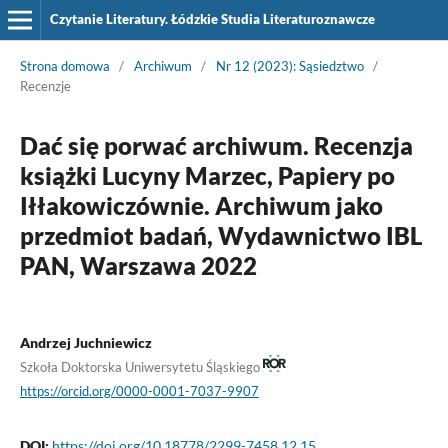
Czytanie Literatury. Łódzkie Studia Literaturoznawcze
Strona domowa
/
Archiwum
/
Nr 12 (2023): Sąsiedztwo
/
Recenzje
Dać się porwać archiwum. Recenzja
książki Lucyny Marzec, Papiery po
Iłłakowiczównie. Archiwum jako
przedmiot badań, Wydawnictwo IBL
PAN, Warszawa 2022
Andrzej Juchniewicz
Szkoła Doktorska Uniwersytetu Śląskiego
https://orcid.org/0000-0001-7037-9907
DOI:
https://doi.org/10.18778/2299-7458.12.15