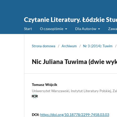
Czytanie Literatury. Łódzkie St
Start
O czasopiśmie
Dla Autorów
Zawa
Strona domowa
/
Archiwum
/
Nr 3 (2014): Tuwim
/
Nic Juliana Tuwima (dwie wyk
Tomasz Wójcik
Uniwersytet Warszawski, Instytut Literatury Polskiej, Za
DOI:
https://doi.org/10.18778/2299-7458.03.03