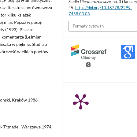
a „Przegląd Humanistyczny”.
Studia Literaturoznawcze
, no. 3 (January
raz literatura porównawcza
45.
https://doi.org/10.18778/2299-
7458.03.03
.
tor kilku książek
j m.in. Pejzaż w poezji
Formaty cytowań
ty (1993); Pisarze
 komentarze (Leśmian –
eszka w pięknie. Studia o
wórczość wielkich poetów.
0
oński, Kraków 1986.
cek Trznadel, Warszawa 1974.