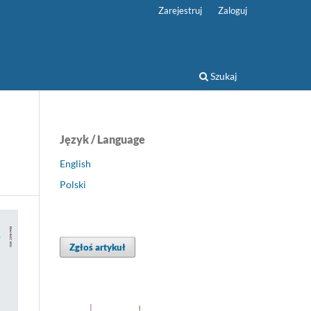
Zarejestruj
Zaloguj
Szukaj
Język / Language
English
Polski
Zgłoś artykuł