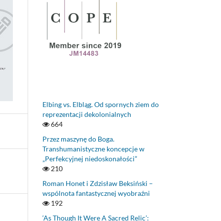
Elbing vs. Elbląg. Od spornych ziem do
reprezentacji dekolonialnych
664
Przez maszynę do Boga.
Transhumanistyczne koncepcje w
„Perfekcyjnej niedoskonałości”
210
Roman Honet i Zdzisław Beksiński –
wspólnota fantastycznej wyobraźni
192
‘As Though It Were A Sacred Relic’: