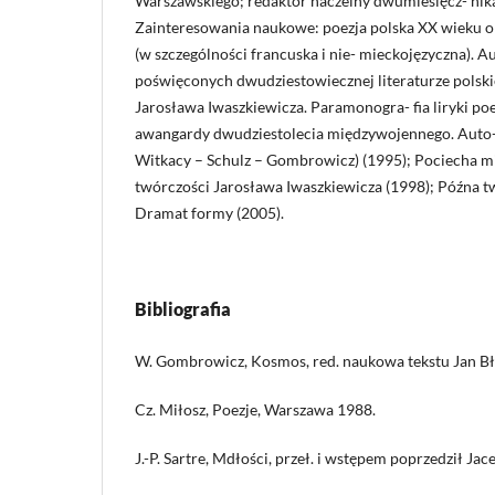
Warszawskiego; redaktor naczelny dwumiesięcz- nik
Zainteresowania naukowe: poezja polska XX wieku o
(w szczególności francuska i nie- mieckojęzyczna). Au
poświęconych dwudziestowiecznej literaturze polskie
Jarosława Iwaszkiewicza. Paramonogra- fia liryki poe
awangardy dwudziestolecia międzywojennego. Auto-
Witkacy – Schulz – Gombrowicz) (1995); Pociecha mi
twórczości Jarosława Iwaszkiewicza (1998); Późna t
Dramat formy (2005).
Bibliografia
W. Gombrowicz, Kosmos, red. naukowa tekstu Jan Bł
Cz. Miłosz, Poezje, Warszawa 1988.
J.-P. Sartre, Mdłości, przeł. i wstępem poprzedził Ja