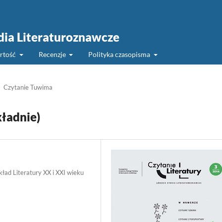
udia Literaturoznawcze
rtość
Recenzje
Polityka czasopisma
Czytanie Tuwima
ładnie)
kład Literatury XX i XXI wieku