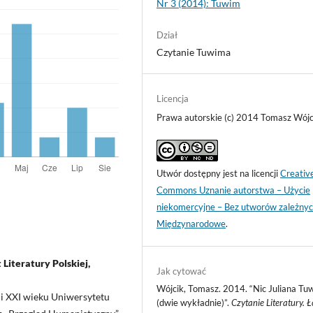
Nr 3 (2014): Tuwim
Dział
Czytanie Tuwima
Licencja
Prawa autorskie (c) 2014 Tomasz Wójc
Utwór dostępny jest na licencji
Creativ
Commons Uznanie autorstwa – Użycie
niekomercyjne – Bez utworów zależnyc
Międzynarodowe
.
Literatury Polskiej,
Jak cytować
Wójcik, Tomasz. 2014. “Nic Juliana Tu
X i XXI wieku Uniwersytetu
(dwie wykładnie)”.
Czytanie Literatury. 