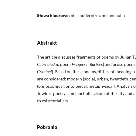
Słowa kluczowe:
nic, modernizm, melancholia
Abstrakt
The article discusses fragments of poems by Julian
Czarnoleska
: poem
Fryzjerzy
[
Barbers
] and prose poem
Criminal
]. Based on these poems, different meanings o
are considered: modern (social, urban, twentieth-cen
(philosophical, ontological, metaphysical). Analysis 
Tuwim’s poetry a melancholic vision of the city and a
to existentialism.
Pobrania