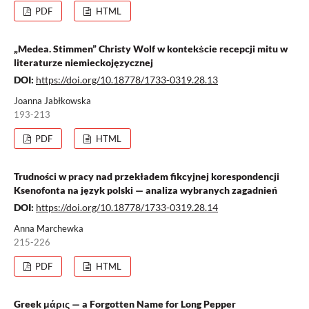
PDF
HTML
„Medea. Stimmen” Christy Wolf w kontekṡcie recepcji mitu w
literaturze niemieckojęzycznej
DOI:
https://doi.org/10.18778/1733-0319.28.13
Joanna Jabłkowska
193-213
PDF
HTML
Trudności w pracy nad przekładem fikcyjnej korespondencji
Ksenofonta na język polski — analiza wybranych zagadnień
DOI:
https://doi.org/10.18778/1733-0319.28.14
Anna Marchewka
215-226
PDF
HTML
Greek μάρις — a Forgotten Name for Long Pepper