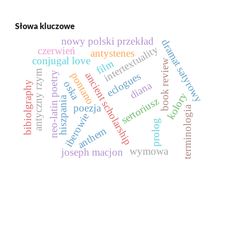
Słowa kluczowe
nowy polski przekład
dramat satyrowy
intertextuality
czerwień
antystenes
conjugal love
book review
film
antyczny rzym
neo-latin poetry
ancient scholarship
pontano
eclogues
oska
bibiolgraphy
diana
kolory
hiszpania
sertoriusz
poezja
terminologia
iberowie
prolog
anthem
wymowa
joseph macjon