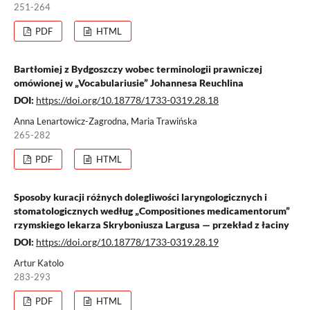
251-264
PDF
HTML
Bartłomiej z Bydgoszczy wobec terminologii prawniczej
omówionej w „Vocabulariusie” Johannesa Reuchlina
DOI:
https://doi.org/10.18778/1733-0319.28.18
Anna Lenartowicz-Zagrodna, Maria Trawińska
265-282
PDF
HTML
Sposoby kuracji różnych dolegliwości laryngologicznych i
stomatologicznych według „Compositiones medicamentorum”
rzymskiego lekarza Skryboniusza Largusa — przekład z łaciny
DOI:
https://doi.org/10.18778/1733-0319.28.19
Artur Katolo
283-293
PDF
HTML