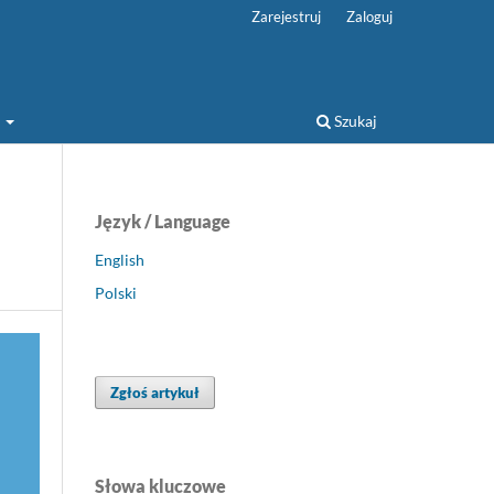
Zarejestruj
Zaloguj
a
Szukaj
Język / Language
English
Polski
Zgłoś artykuł
Słowa kluczowe