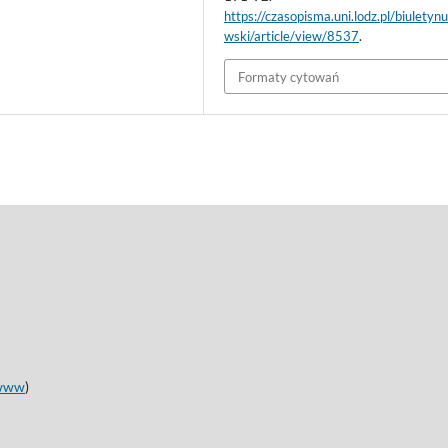
https://czasopisma.uni.lodz.pl/biuletynu
wski/article/view/8537
.
Formaty cytowań
www
)