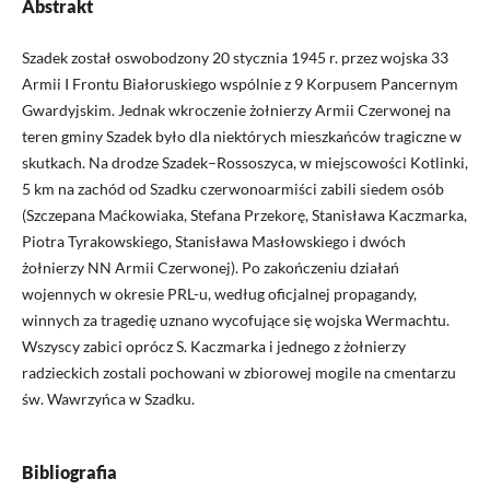
Abstrakt
Szadek został oswobodzony 20 stycznia 1945 r. przez wojska 33
Armii I Frontu Białoruskiego wspólnie z 9 Korpusem Pancernym
Gwardyjskim. Jednak wkroczenie żołnierzy Armii Czerwonej na
teren gminy Szadek było dla niektórych mieszkańców tragiczne w
skutkach. Na drodze Szadek–Rossoszyca, w miejscowości Kotlinki,
5 km na zachód od Szadku czerwonoarmiści zabili siedem osób
(Szczepana Maćkowiaka, Stefana Przekorę, Stanisława Kaczmarka,
Piotra Tyrakowskiego, Stanisława Masłowskiego i dwóch
żołnierzy NN Armii Czerwonej). Po zakończeniu działań
wojennych w okresie PRL-u, według oficjalnej propagandy,
winnych za tragedię uznano wycofujące się wojska Wermachtu.
Wszyscy zabici oprócz S. Kaczmarka i jednego z żołnierzy
radzieckich zostali pochowani w zbiorowej mogile na cmentarzu
św. Wawrzyńca w Szadku.
Bibliografia