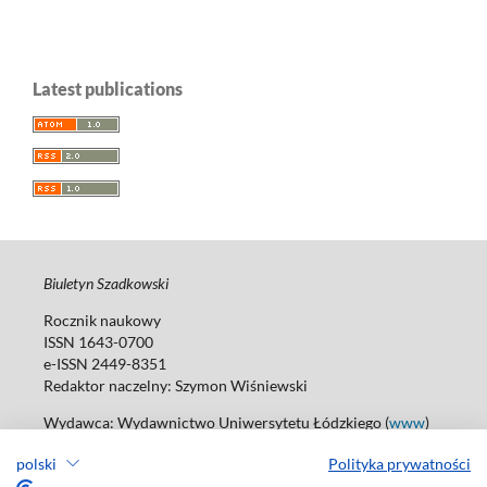
Latest publications
Biuletyn Szadkowski
Rocznik naukowy
ISSN 1643-0700
e-ISSN 2449-8351
Redaktor naczelny:
Szymon Wiśniewski
Wydawca: Wydawnictwo Uniwersytetu Łódzkiego (
www
)
ul. Jana Matejki 34A, 90-237 Łódź
polski
Polityka prywatności
Tel.: 42 235 01 65, fax: 42 66 55 86