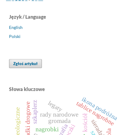
Język / Language
English
Polski
Zgłoś artykuł
Słowa kluczowe
ikona podróżna
legaty
tablice nagrobne
szkaplerz
wypadki drogowe
rady narodowe
kościół
gromada
sieradzkie
parafia
boczki
nagrobki