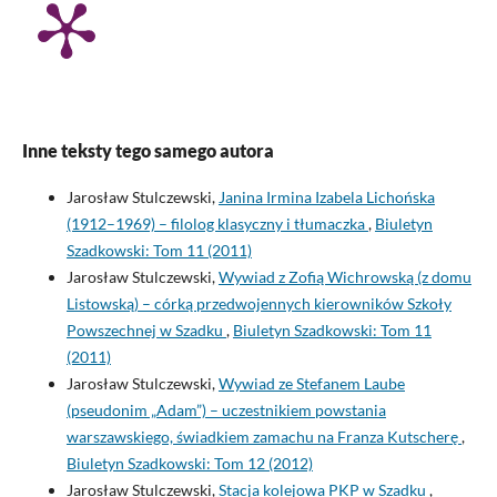
Inne teksty tego samego autora
Jarosław Stulczewski,
Janina Irmina Izabela Lichońska
(1912–1969) – filolog klasyczny i tłumaczka
,
Biuletyn
Szadkowski: Tom 11 (2011)
Jarosław Stulczewski,
Wywiad z Zofią Wichrowską (z domu
Listowską) – córką przedwojennych kierowników Szkoły
Powszechnej w Szadku
,
Biuletyn Szadkowski: Tom 11
(2011)
Jarosław Stulczewski,
Wywiad ze Stefanem Laube
(pseudonim „Adam”) – uczestnikiem powstania
warszawskiego, świadkiem zamachu na Franza Kutscherę
,
Biuletyn Szadkowski: Tom 12 (2012)
Jarosław Stulczewski,
Stacja kolejowa PKP w Szadku
,