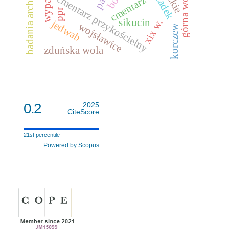
badania archeologiczne
górna wola
szadek
cmentarz przykościelny
cmentarz
ppr
sikucin
xix w.
jedwab
wojsławice
korczew
zduńska wola
0.2
2025
CiteScore
21st percentile
Powered by Scopus