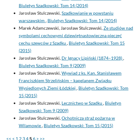
Biuletyn Szadkowski: Tom 14 (2014)
Jarosław Stulczewski,
Szadkowianie w powstaniu
warszawskim
,
Biuletyn Szadkowski: Tom 14 (2014)
Marek Adamczewski, Jarosław Stulczewski,
Ze studiów nad
symbolami cechowymi dziewiętnastowieczna pieczęć
cechu szewców z Szadku
,
Biuletyn Szadkowski: Tom 15
(2015)
Jarosław Stulczewski,
Dr Ignacy Lipiński (1874–1928)
,
Biuletyn Szadkowski: Tom 9 (2009)
Jarosław Stulczewski,
Wywiad z ks. Kan. Stanisławem
Franciszkiem Strzelińskim – kapelanem Związku
Wysiedlonych Ziemi Łódzkiej
,
Biuletyn Szadkowski: Tom
15 (2015)
Jarosław Stulczewski,
Lecznictwo w Szadku
,
Biuletyn
Szadkowski: Tom 9 (2009)
Jarosław Stulczewski,
Ochotnicza straż pożarna w
Wilamowie
,
Biuletyn Szadkowski: Tom 15 (2015)
<<
<
1
2
3
4
5
6
>
>>