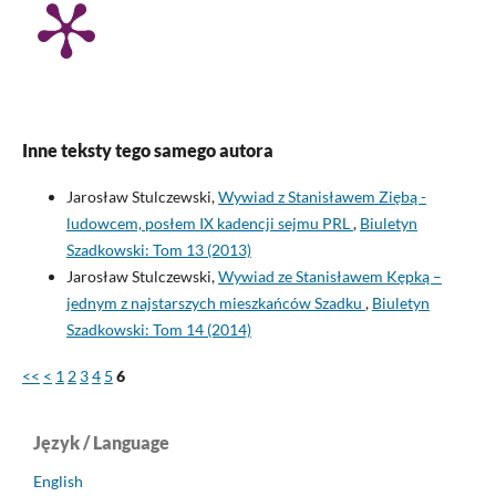
Inne teksty tego samego autora
Jarosław Stulczewski,
Wywiad z Stanisławem Ziębą -
ludowcem, posłem IX kadencji sejmu PRL
,
Biuletyn
Szadkowski: Tom 13 (2013)
Jarosław Stulczewski,
Wywiad ze Stanisławem Kępką –
jednym z najstarszych mieszkańców Szadku
,
Biuletyn
Szadkowski: Tom 14 (2014)
<<
<
1
2
3
4
5
6
Język / Language
English