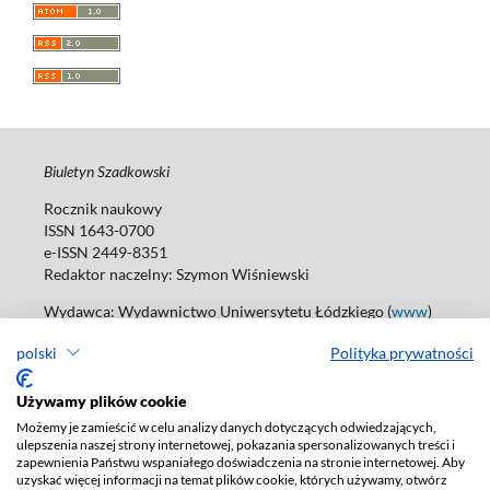
Biuletyn Szadkowski
Rocznik naukowy
ISSN 1643-0700
e-ISSN 2449-8351
Redaktor naczelny:
Szymon Wiśniewski
Wydawca: Wydawnictwo Uniwersytetu Łódzkiego (
www
)
ul. Jana Matejki 34A, 90-237 Łódź
polski
Polityka prywatności
Tel.: 42 235 01 65, fax: 42 66 55 86
Biuro: agnieszka.janicka@uni.lodz.pl
Używamy plików cookie
Deklaracja dostępności
Możemy je zamieścić w celu analizy danych dotyczących odwiedzających,
ulepszenia naszej strony internetowej, pokazania spersonalizowanych treści i
zapewnienia Państwu wspaniałego doświadczenia na stronie internetowej. Aby
uzyskać więcej informacji na temat plików cookie, których używamy, otwórz