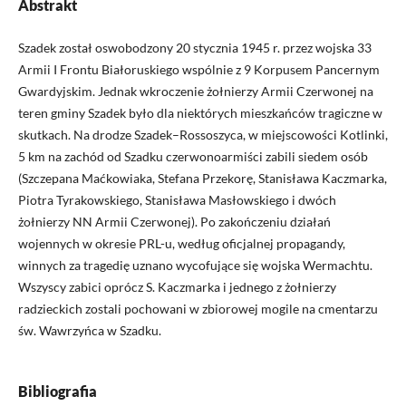
Abstrakt
Szadek został oswobodzony 20 stycznia 1945 r. przez wojska 33
Armii I Frontu Białoruskiego wspólnie z 9 Korpusem Pancernym
Gwardyjskim. Jednak wkroczenie żołnierzy Armii Czerwonej na
teren gminy Szadek było dla niektórych mieszkańców tragiczne w
skutkach. Na drodze Szadek–Rossoszyca, w miejscowości Kotlinki,
5 km na zachód od Szadku czerwonoarmiści zabili siedem osób
(Szczepana Maćkowiaka, Stefana Przekorę, Stanisława Kaczmarka,
Piotra Tyrakowskiego, Stanisława Masłowskiego i dwóch
żołnierzy NN Armii Czerwonej). Po zakończeniu działań
wojennych w okresie PRL-u, według oficjalnej propagandy,
winnych za tragedię uznano wycofujące się wojska Wermachtu.
Wszyscy zabici oprócz S. Kaczmarka i jednego z żołnierzy
radzieckich zostali pochowani w zbiorowej mogile na cmentarzu
św. Wawrzyńca w Szadku.
Bibliografia