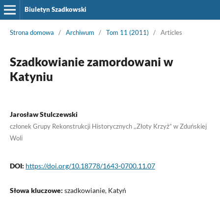
Biuletyn Szadkowski
Strona domowa
/
Archiwum
/
Tom 11 (2011)
/
Articles
Szadkowianie zamordowani w
Katyniu
Jarosław Stulczewski
członek Grupy Rekonstrukcji Historycznych ,,Złoty Krzyż” w Zduńskiej
Woli
DOI:
https://doi.org/10.18778/1643-0700.11.07
Słowa kluczowe:
szadkowianie, Katyń