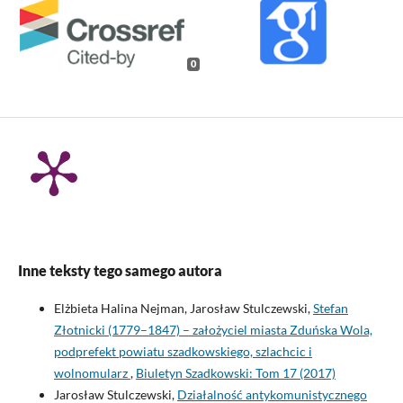
0
Inne teksty tego samego autora
Elżbieta Halina Nejman, Jarosław Stulczewski,
Stefan
Złotnicki (1779–1847) – założyciel miasta Zduńska Wola,
podprefekt powiatu szadkowskiego, szlachcic i
wolnomularz
,
Biuletyn Szadkowski: Tom 17 (2017)
Jarosław Stulczewski,
Działalność antykomunistycznego