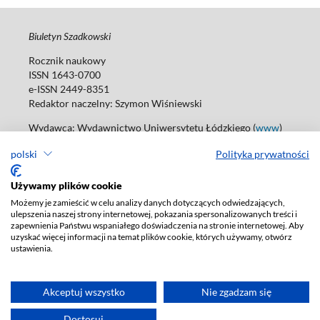
Biuletyn Szadkowski
Rocznik naukowy
ISSN 1643-0700
e-ISSN 2449-8351
Redaktor naczelny:
Szymon Wiśniewski
Wydawca: Wydawnictwo Uniwersytetu Łódzkiego (
www
)
ul. Jana Matejki 34A, 90-237 Łódź
polski
Polityka prywatności
Tel.: 42 235 01 65, fax: 42 66 55 86
Biuro: agnieszka.janicka@uni.lodz.pl
Używamy plików cookie
Deklaracja dostępności
Możemy je zamieścić w celu analizy danych dotyczących odwiedzających,
ulepszenia naszej strony internetowej, pokazania spersonalizowanych treści i
zapewnienia Państwu wspaniałego doświadczenia na stronie internetowej. Aby
uzyskać więcej informacji na temat plików cookie, których używamy, otwórz
ustawienia.
Akceptuj wszystko
Nie zgadzam się
Dostosuj