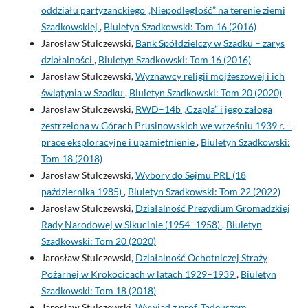
oddziału partyzanckiego „Niepodległość” na terenie ziemi
Szadkowskiej
,
Biuletyn Szadkowski: Tom 16 (2016)
Jarosław Stulczewski,
Bank Spółdzielczy w Szadku – zarys
działalności
,
Biuletyn Szadkowski: Tom 16 (2016)
Jarosław Stulczewski,
Wyznawcy religii mojżeszowej i ich
świątynia w Szadku
,
Biuletyn Szadkowski: Tom 20 (2020)
Jarosław Stulczewski,
RWD–14b „Czapla” i jego załoga
zestrzelona w Górach Prusinowskich we wrześniu 1939 r. –
prace eksploracyjne i upamiętnienie
,
Biuletyn Szadkowski:
Tom 18 (2018)
Jarosław Stulczewski,
Wybory do Sejmu PRL (18
października 1985)
,
Biuletyn Szadkowski: Tom 22 (2022)
Jarosław Stulczewski,
Działalność Prezydium Gromadzkiej
Rady Narodowej w Sikucinie (1954–1958)
,
Biuletyn
Szadkowski: Tom 20 (2020)
Jarosław Stulczewski,
Działalność Ochotniczej Straży
Pożarnej w Krokocicach w latach 1929–1939
,
Biuletyn
Szadkowski: Tom 18 (2018)
Jarosław Stulczewski,
Wywiad z prof. Tadeuszem