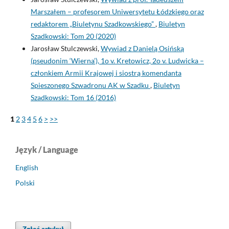
Marszałem – profesorem Uniwersytetu Łódzkiego oraz
redaktorem „Biuletynu Szadkowskiego”
,
Biuletyn
Szadkowski: Tom 20 (2020)
Jarosław Stulczewski,
Wywiad z Danielą Osińską
(pseudonim ‘Wierna’), 1o v. Kretowicz, 2o v. Ludwicka –
członkiem Armii Krajowej i siostrą komendanta
Spieszonego Szwadronu AK w Szadku
,
Biuletyn
Szadkowski: Tom 16 (2016)
1
2
3
4
5
6
>
>>
Język / Language
English
Polski