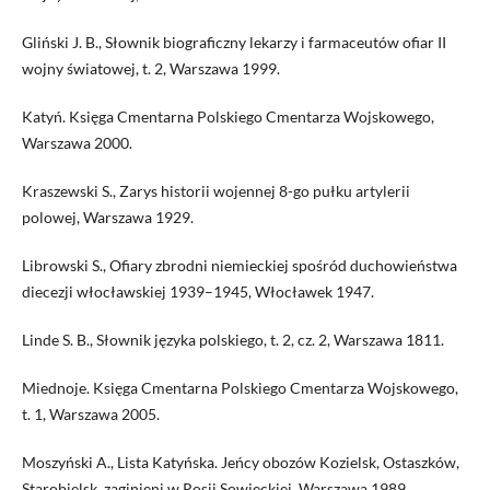
Gliński J. B., Słownik biograficzny lekarzy i farmaceutów ofiar II
wojny światowej, t. 2, Warszawa 1999.
Katyń. Księga Cmentarna Polskiego Cmentarza Wojskowego,
Warszawa 2000.
Kraszewski S., Zarys historii wojennej 8-go pułku artylerii
polowej, Warszawa 1929.
Librowski S., Ofiary zbrodni niemieckiej spośród duchowieństwa
diecezji włocławskiej 1939–1945, Włocławek 1947.
Linde S. B., Słownik języka polskiego, t. 2, cz. 2, Warszawa 1811.
Miednoje. Księga Cmentarna Polskiego Cmentarza Wojskowego,
t. 1, Warszawa 2005.
Moszyński A., Lista Katyńska. Jeńcy obozów Kozielsk, Ostaszków,
Starobielsk, zaginieni w Rosji Sowieckiej, Warszawa 1989.