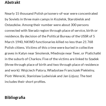
Abstrakt
Nearly 15 thousand Polish prisoners-of-war were concentrated
by Soviets in three main camps in Kozielsk, Starobielsk and
Ostaszków. Among their number were about 300 persons
connected with Sieradz region through place of service, birth or
residence. By decision of the Political Bureau of the USSR of 5
March 1940, NKWD functionaries killed no less than 21 768
Polish citiens. Victims of this crime were buried in collective
graves in Katyn near Smolensk, Miednoje near Twer, or Piatichatki
in the suburb of Charkov. Five of the victims are linked to Szadek
(three through place of birth and two through place of residence
and work): Wojciech Patora, Władysław Franciszek Piekielny,
Piotr Werecki, Stanisław Ludwisiak and Jan Lizjusz. The text
includes their short profiles.
Bibliografia