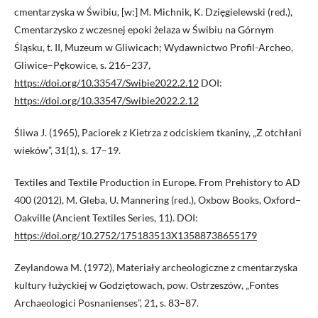
cmentarzyska w Świbiu, [w:] M. Michnik, K. Dzięgielewski (red.),
Cmentarzysko z wczesnej epoki żelaza w Świbiu na Górnym
Śląsku, t. II, Muzeum w Gliwicach; Wydawnictwo Profil-Archeo,
Gliwice–Pękowice, s. 216–237,
https://doi.org/10.33547/Swibie2022.2.12
DOI:
https://doi.org/10.33547/Swibie2022.2.12
Śliwa J. (1965), Paciorek z Kietrza z odciskiem tkaniny, „Z otchłani
wieków”, 31(1), s. 17–19.
Textiles and Textile Production in Europe. From Prehistory to AD
400 (2012), M. Gleba, U. Mannering (red.), Oxbow Books, Oxford–
Oakville (Ancient Textiles Series, 11). DOI:
https://doi.org/10.2752/175183513X13588738655179
Zeylandowa M. (1972), Materiały archeologiczne z cmentarzyska
kultury łużyckiej w Godziętowach, pow. Ostrzeszów, „Fontes
Archaeologici Posnanienses”, 21, s. 83–87.