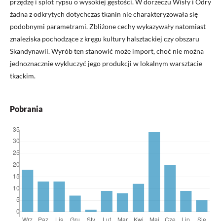
przędzę i splot rypsu o wysokiej gęstości. W dorzeczu Wisły i Odry
żadna z odkrytych dotychczas tkanin nie charakteryzowała się
podobnymi parametrami. Zbliżone cechy wykazywały natomiast
znaleziska pochodzące z kręgu kultury halsztackiej czy obszaru
Skandynawii. Wyrób ten stanowić może import, choć nie można
jednoznacznie wykluczyć jego produkcji w lokalnym warsztacie
tkackim.
Pobrania