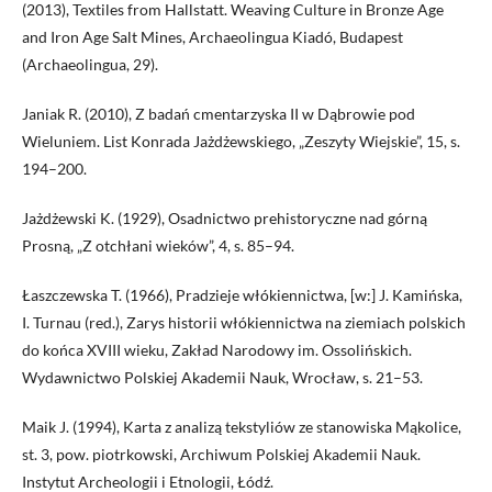
(2013), Textiles from Hallstatt. Weaving Culture in Bronze Age
and Iron Age Salt Mines, Archaeolingua Kiadó, Budapest
(Archaeolingua, 29).
Janiak R. (2010), Z badań cmentarzyska II w Dąbrowie pod
Wieluniem. List Konrada Jażdżewskiego, „Zeszyty Wiejskie”, 15, s.
194–200.
Jażdżewski K. (1929), Osadnictwo prehistoryczne nad górną
Prosną, „Z otchłani wieków”, 4, s. 85–94.
Łaszczewska T. (1966), Pradzieje włókiennictwa, [w:] J. Kamińska,
I. Turnau (red.), Zarys historii włókiennictwa na ziemiach polskich
do końca XVIII wieku, Zakład Narodowy im. Ossolińskich.
Wydawnictwo Polskiej Akademii Nauk, Wrocław, s. 21–53.
Maik J. (1994), Karta z analizą tekstyliów ze stanowiska Mąkolice,
st. 3, pow. piotrkowski, Archiwum Polskiej Akademii Nauk.
Instytut Archeologii i Etnologii, Łódź.