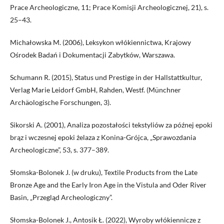
Prace Archeologiczne, 11; Prace Komisji Archeologicznej, 21), s.
25–43.
Michałowska M. (2006), Leksykon włókiennictwa, Krajowy
Ośrodek Badań i Dokumentacji Zabytków, Warszawa.
Schumann R. (2015), Status und Prestige in der Hallstattkultur,
Verlag Marie Leidorf GmbH, Rahden, Westf. (Münchner
Archäologische Forschungen, 3).
Sikorski A. (2001), Analiza pozostałości tekstyliów za późnej epoki
brąz i wczesnej epoki żelaza z Konina-Grójca, „Sprawozdania
Archeologiczne”, 53, s. 377–389.
Słomska-Bolonek J. (w druku), Textile Products from the Late
Bronze Age and the Early Iron Age in the Vistula and Oder River
Basin, „Przegląd Archeologiczny”.
Słomska-Bolonek J., Antosik Ł. (2022), Wyroby włókiennicze z