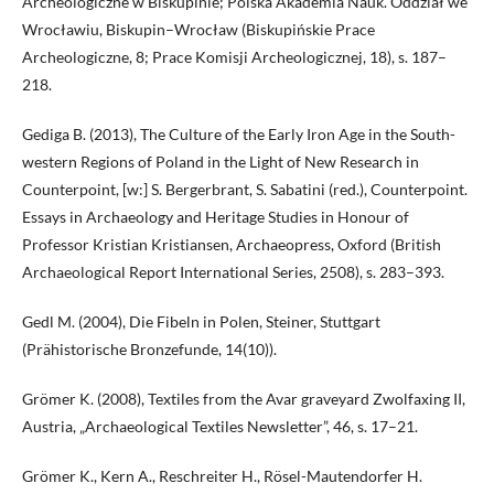
Archeologiczne w Biskupinie; Polska Akademia Nauk. Oddział we
Wrocławiu, Biskupin–Wrocław (Biskupińskie Prace
Archeologiczne, 8; Prace Komisji Archeologicznej, 18), s. 187–
218.
Gediga B. (2013), The Culture of the Early Iron Age in the South-
western Regions of Poland in the Light of New Research in
Counterpoint, [w:] S. Bergerbrant, S. Sabatini (red.), Counterpoint.
Essays in Archaeology and Heritage Studies in Honour of
Professor Kristian Kristiansen, Archaeopress, Oxford (British
Archaeological Report International Series, 2508), s. 283–393.
Gedl M. (2004), Die Fibeln in Polen, Steiner, Stuttgart
(Prähistorische Bronzefunde, 14(10)).
Grömer K. (2008), Textiles from the Avar graveyard Zwolfaxing II,
Austria, „Archaeological Textiles Newsletter”, 46, s. 17–21.
Grömer K., Kern A., Reschreiter H., Rösel-Mautendorfer H.