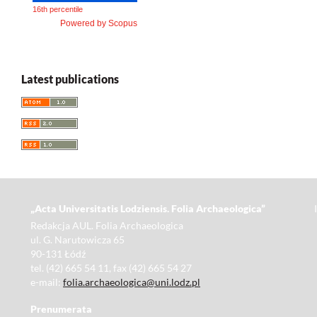
16th percentile
Powered by Scopus
Latest publications
„Acta Universitatis Lodziensis. Folia Archaeologica”
Redakcja AUL. Folia Archaeologica
ul. G. Narutowicza 65
90-131 Łódź
tel. (42) 665 54 11, fax (42) 665 54 27
e-mail:
folia.archaeologica@uni.lodz.pl
Prenumerata