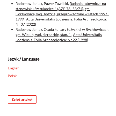
Radosław Janiak, Paweł Zawilski,
Badania ratownicze na
stanowisku Szczukocice 4 (AZP 78–53/71), gm.
Gorzkowice, woj. łódzkie, przeprowadzone w latach 1997–
1999
,
Acta Universitatis Lodziensis. Folia Archaeologica:
Nr 37 (2022)
Radosław Janiak,
Osada kultury łużyckiej w Rychłowicach,
gm. Wieluń, woj. sieradzkie, stan. 1
,
Acta Universitatis
Lodziensis. Folia Archaeologica: Nr 22 (1998)
Język / Language
English
Polski
Zgłoś artykuł