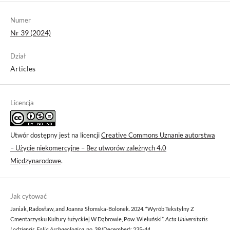
Numer
Nr 39 (2024)
Dział
Articles
Licencja
Utwór dostępny jest na licencji
Creative Commons Uznanie autorstwa
– Użycie niekomercyjne – Bez utworów zależnych 4.0
Międzynarodowe
.
Jak cytować
Janiak, Radosław, and Joanna Słomska-Bolonek. 2024. “Wyrób Tekstylny Z
Cmentarzysku Kultury łużyckiej W Dąbrowie, Pow. Wieluński”.
Acta Universitatis
Lodziensis. Folia Archaeologica
, no. 39 (December): 235-44.