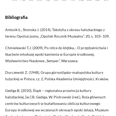
Bibliografia
Antosik Ł., Słomska J. (2014), Tekstylia z okresu halsztackiego z
terenu Opolszczyzny, „Opolski Rocznik Muzealny”, 20, s. 103–109.
Chmielewski T.J. (2009), Po nitce do kłębka… O przędzalnictwie i
tkactwie młodszej epoki kamienia w Europie środkowej,
Wydawnictwo Naukowe „Semper”, Warszawa.
Durczewski Z. (1948), Grupa górnośląsko-małopolska kultury
łużyckiej w Polsce, cz. 2, Polska Akademia Umiejętności, Kraków.
Gediga B. (2010), Śląsk – regionalna prowincja kultury
halsztackiej, [w:] B. Gediga, W. Piotrowski (red.), Rola głównych
centrów kulturowych w kształtowaniu oblicza kulturowego
Europy środkowej we wczesnych okresach epoki żelaza, Muzeum