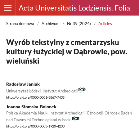
Acta Universitatis Lodziensis. Folia Archaeologica
Strona domowa
/
Archiwum
/
Nr 39 (2024)
/
Articles
Wyrób tekstylny z cmentarzysku
kultury łużyckiej w Dąbrowie, pow.
wieluński
Radosław Janiak
Uniwersytet Łódzki, Instytut Archeologii
https://orcid.org/0000-0001-8867-7435
Joanna Słomska-Bolonek
Polska Akademia Nauk, Instytut Archeologii i Etnologii, Ośrodek Badań
nad Dawnymi Technologiami w Łodzi
https://orcid.org/0000-0003-1920-4233