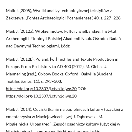
Maik J. (2005), Wyniki analizy technologicznej tekstyliów z
Zakrzewa, „Fontes Archaeologici Posnanienses”, 40, s. 227–228.
Maik J. (2012a), Włókiennictwo kultury wielbarskiej, Instytut
Archeologii i Etnologii Polskiej Akademii Nauk. Ośrodek Badań
nad Dawnymi Technologiami, Łódź.
Maik J. (2012b), Poland, [w:] Textiles and Textile Production in
Europe. From Prehistory to AD 400 (2012), M. Gleba, U.
Mannering (red.), Oxbow Books, Oxford–Oakville (Ancient
Textiles Series, 11), s. 293–303,
https://doi.org/10.2307/j.ctvh1djwg.20
DOI:
https://doi.org/10.2307/j.ctvh1djwg.20
Maik J. (2014), Odciski tkanin na popielnicach kultury łużyckiej z
cmentarzyska w Maciejowicach, [w:] J. Dąbrowski, M.
Mogielnicka-Urban (red.), Zespół osadniczy kultury łużyckiej w
Maciejowicach, pow. garwoliński, woj. mazowieckie,