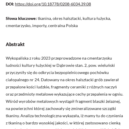
DOI:
https://doi.org/10.18778/0208-6034.39.08
Słowa kluczowe:
tkanina, okres halsztacki, kultura łużycka,
cmentarzysko, importy, centralna Polska
Abstrakt
Wykopaliska z roku 2023 przeprowadzone na cmentarzysku
ludności kultury łużyckiej w Dąbrowie stan. 2, pow. wieluński
przyczyniły się do odkrycia bezpopielnicowego pochówku
ciałopalnego nr 24. Datowany na okres halsztacki grób zawierał
przepalone kości ludzkie, fragmenty ceramiki z różnych naczyń
oraz przedmioty metalowe wykazujące cechy przepalenia w ogniu.
Wśród wyrobów metalowych wystąpił fragment blaszki żelaznej,
na powierzchni której zachowały się zmineralizowane szczątki
tkaniny. Analiza technologiczna wykazała, iż mamy tu do czynienia
z tkaniną o bardzo wysokiej jakości, w której zastosowano cienką