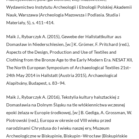
Wydawnictwo Instytutu Archeologii i Etnologii Polskiej Akademii
Nauk, Warszawa (Archeologia Mazowsza i Podlasia. Studia i
Materiały, 5), s. 411–414.
Maik J., Rybarczyk A. (2015), Gewebe der Hallstattkultur aus
Domasław in Niederschlesien, [w:] K. Grömer, F. Pritchard (red.),
Aspects of the Design, Production and Use of Textiles and
Clothing from the Bronze Age to the Early Modern Era. NESAT XII,
The North European Symposium of Archaeological Textiles 21st–
24th May 2014 in Hallstatt (Austria 2015), Archaeological
Alapítvány, Budapest, s. 83–94.
Maik J., Rybarczyk A. (2016), Tekstylia kultury halsztackiej z
Domasławia na Dolnym Śląsku na tle włókiennictwa wczesnej
epoki żelaza w Europie środkowej, [w:] B. Gediga, A. Grossman, W.
Piotrowski (red.), Europa w okresie od VIII wieku przed
narodzinami Chrystusa do I wieku naszej ery, Muzeum
Archeologiczne w Biskupinie, Biskupin–Wrocław (Biskupińskie