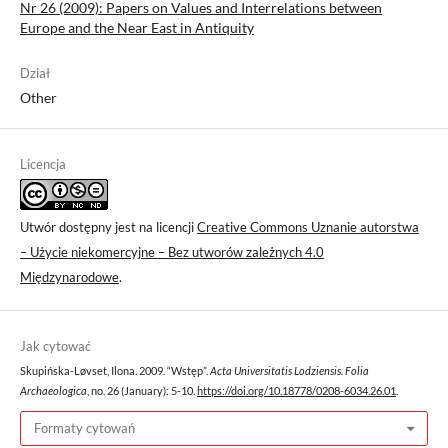
Nr 26 (2009): Papers on Values and Interrelations between
Europe and the Near East in Antiquity
Dział
Other
Licencja
Utwór dostępny jest na licencji
Creative Commons Uznanie autorstwa
– Użycie niekomercyjne – Bez utworów zależnych 4.0
Międzynarodowe
.
Jak cytować
Skupińska-Løvset, Ilona. 2009. “Wstęp”.
Acta Universitatis Lodziensis. Folia
Archaeologica
, no. 26 (January): 5-10.
https://doi.org/10.18778/0208-6034.26.01
.
Formaty cytowań