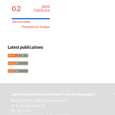
0.2
2025
CiteScore
16th percentile
Powered by Scopus
Latest publications
„Acta Universitatis Lodziensis. Folia Archaeologica”
Redakcja AUL. Folia Archaeologica
ul. G. Narutowicza 65
90-131 Łódź