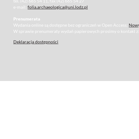
tel. (42) 665 54 11, fax (42) 665 54 27
e-mail:
folia.archaeologica@uni.lodz.pl
Prenumerata
Wydania online są dostępne bez ograniczeń w Open Access:
Nowy
W sprawie prenumeraty wydań papierowych prosimy o kontakt z
Deklaracja dostępności