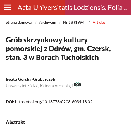
Acta Universitatis Lodziensis. Folia Archaeologica
Strona domowa
/
Archiwum
/
Nr 18 (1994)
/
Articles
Grób skrzynkowy kultury
pomorskiej z Odrów, gm. Czersk,
stan. 3 w Borach Tucholskich
Beata Górska-Grabarczyk
Uniwersytet Łódzki, Katedra Archeologii
DOI:
https://doi.org/10.18778/0208-6034.18.02
Abstrakt