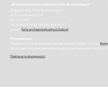
„Acta Universitatis Lodziensis. Folia Archaeologica”
Redakcja AUL. Folia Archaeologica
ul. G. Narutowicza 65
90-131 Łódź
tel. (42) 665 54 11, fax (42) 665 54 27
e-mail:
folia.archaeologica@uni.lodz.pl
Prenumerata
Wydania online są dostępne bez ograniczeń w Open Access:
Nowy
W sprawie prenumeraty wydań papierowych prosimy o kontakt z
Deklaracja dostępności