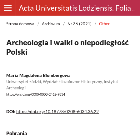
Acta Universitatis Lodziensis. Folia Archaeologica
Strona domowa
/
Archiwum
/
Nr 36 (2021)
/
Other
Archeologia i walki o niepodległość
Polski
Maria Magdalena Blombergowa
Uniwersytet Łódzki, Wydział Filozoficzno-Historyczny, Instytut
Archeologii
https://orcid.org/0000-0003-2462-9834
DOI:
https://doi.org/10.18778/0208-6034.36.22
Pobrania