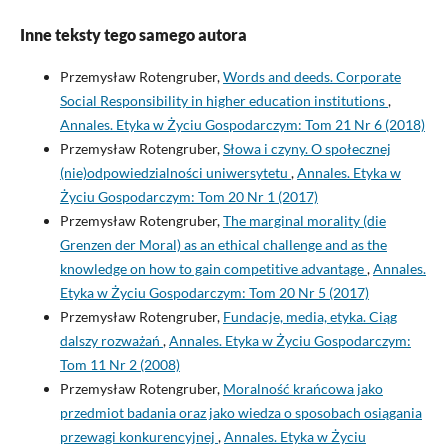
Inne teksty tego samego autora
Przemysław Rotengruber,
Words and deeds. Corporate
Social Responsibility in higher education institutions
,
Annales. Etyka w Życiu Gospodarczym: Tom 21 Nr 6 (2018)
Przemysław Rotengruber,
Słowa i czyny. O społecznej
(nie)odpowiedzialności uniwersytetu
,
Annales. Etyka w
Życiu Gospodarczym: Tom 20 Nr 1 (2017)
Przemysław Rotengruber,
The marginal morality (die
Grenzen der Moral) as an ethical challenge and as the
knowledge on how to gain competitive advantage
,
Annales.
Etyka w Życiu Gospodarczym: Tom 20 Nr 5 (2017)
Przemysław Rotengruber,
Fundacje, media, etyka. Ciąg
dalszy rozważań
,
Annales. Etyka w Życiu Gospodarczym:
Tom 11 Nr 2 (2008)
Przemysław Rotengruber,
Moralność krańcowa jako
przedmiot badania oraz jako wiedza o sposobach osiągania
przewagi konkurencyjnej
,
Annales. Etyka w Życiu