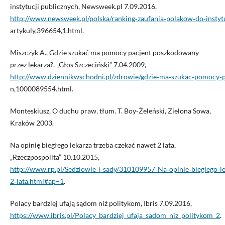
instytucji publicznych, Newsweek.pl 7.09.2016,
http://www.newsweek.pl/polska/ranking‑zaufania‑polakow‑do‑instytu
artykuly,396654,1.html.
Miszczyk A., Gdzie szukać ma pomocy pacjent poszkodowany
przez lekarza?, „Głos Szczeciński” 7.04.2009,
http://www.dziennikwschodni.pl/zdrowie/gdzie‑ma‑szukac‑pomocy‑p
n,1000089554.html.
Monteskiusz, O duchu praw, tłum. T. Boy‑Żeleński, Zielona Sowa,
Kraków 2003.
Na opinię biegłego lekarza trzeba czekać nawet 2 lata,
„Rzeczpospolita” 10.10.2015,
http://www.rp.pl/Sedziowie‑i‑sady/310109957‑Na‑opinie‑bieglego‑l
2‑lata.html#ap–1
.
Polacy bardziej ufają sądom niż politykom, Ibris 7.09.2016,
https://www.ibris.pl/Polacy_bardziej_ufaja_sadom_niz_politykom_2
.