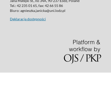
Jana Matejki St., no 34A, 90-237 Łódź, Poland
Tel.: 42 235 01 65, fax: 42 66 55 86
Biuro: agnieszka.janicka@uni.lodz.pl
Deklaracja dostępności