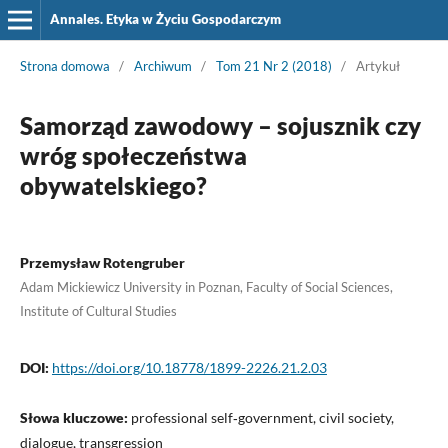
Annales. Etyka w Życiu Gospodarczym
Strona domowa
/
Archiwum
/
Tom 21 Nr 2 (2018)
/
Artykuł
Samorząd zawodowy – sojusznik czy
wróg społeczeństwa
obywatelskiego?
Przemysław Rotengruber
Adam Mickiewicz University in Poznan, Faculty of Social Sciences,
Institute of Cultural Studies
DOI:
https://doi.org/10.18778/1899-2226.21.2.03
Słowa kluczowe:
professional self‑government, civil society,
dialogue, transgression