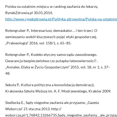
Polska na ostatnim miejscu w ranking zaufania do lekarzy,
RynekZdrowia.pl 30.01.2014,
http://www.rynekzdrowia.pl/Polityka‑zdrowotna/Polska‑na‑ostatnim
Rotengruber P., Interesariusz, demaskator… i ten trzeci. O
zamieszaniu wokół kluczowych pojęć etyki gospodarczej,
„Prakseologia” 2016, vol. 158/1, s. 65–85.
Rotengruber P., Kodeks etyczny samorządu zawodowego.
Gwarancja bezpieczeństwa czy pułapka łatwowierności? ,
„Annales. Etyka w Życiu Gospodarczym” 2015, vol. 18, nr 1, s. 37–
48.
Sekuła P., Kultura polityczna a konsolidacja demokracji,
Krakowska Szkoła Wyższa im. A. F. Modrzewskiego, Kraków 2009.
Siedlecka E., Sądy niegodne zaufania ale przyjazne, „Gazeta
Wyborcza” 21 styczna 2013, http://
wyborcza.pl/1,76842,13266735,Sady_niegodne_zaufania__ale_przyja