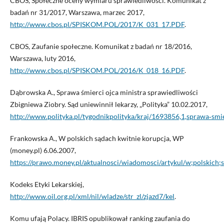
CBOS, Społeczne oceny wymiaru sprawiedliwości. Komunikat z
badań nr 31/2017, Warszawa, marzec 2017,
http://www.cbos.pl/SPISKOM.POL/2017/K_031_17.PDF
.
CBOS, Zaufanie społeczne. Komunikat z badań nr 18/2016,
Warszawa, luty 2016,
http://www.cbos.pl/SPISKOM.POL/2016/K_018_16.PDF
.
Dąbrowska A., Sprawa śmierci ojca ministra sprawiedliwości
Zbigniewa Ziobry. Sąd uniewinnił lekarzy, „Polityka” 10.02.2017,
http://www.polityka.pl/tygodnikpolityka/kraj/1693856,1,sprawa‑smie
Frankowska A., W polskich sądach kwitnie korupcja, WP
(money.pl) 6.06.2007,
https://prawo.money.pl/aktualnosci/wiadomosci/artykul/w;polskich;
Kodeks Etyki Lekarskiej,
http://www.oil.org.pl/xml/nil/wladze/str_zl/zjazd7/kel
.
Komu ufają Polacy. IBRIS opublikował ranking zaufania do