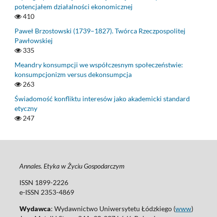
potencjałem działalności ekonomicznej
410
Paweł Brzostowski (1739–1827). Twórca Rzeczpospolitej
Pawłowskiej
335
Meandry konsumpcji we współczesnym społeczeństwie:
konsumpcjonizm versus dekonsumpcja
263
Świadomość konfliktu interesów jako akademicki standard
etyczny
247
Annales. Etyka w Życiu Gospodarczym
ISSN 1899-2226
e-ISSN 2353-4869
Wydawca
: Wydawnictwo Uniwersytetu Łódzkiego (
www
)