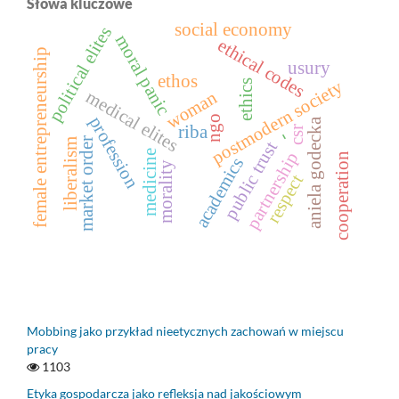
Słowa kluczowe
social economy
political elites
moral panic
ethical codes
female entrepreneurship
usury
ethos
postmodern society
ethics
medical elites
woman
profession
ngo
aniela godecka
riba
csr
-
market order
liberalism
public trust
medicine
partnership
cooperation
academics
morality
respect
Mobbing jako przykład nieetycznych zachowań w miejscu
pracy
1103
Etyka gospodarcza jako refleksja nad jakościowym