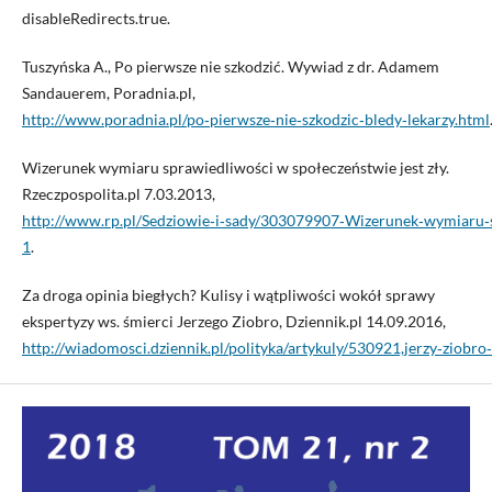
disableRedirects.true.
Tuszyńska A., Po pierwsze nie szkodzić. Wywiad z dr. Adamem
Sandauerem, Poradnia.pl,
http://www.poradnia.pl/po‑pierwsze‑nie‑szkodzic‑bledy‑lekarzy.html
Wizerunek wymiaru sprawiedliwości w społeczeństwie jest zły.
Rzeczpospolita.pl 7.03.2013,
http://www.rp.pl/Sedziowie‑i‑sady/303079907‑Wizerunek‑wymiaru‑s
1
.
Za droga opinia biegłych? Kulisy i wątpliwości wokół sprawy
ekspertyzy ws. śmierci Jerzego Ziobro, Dziennik.pl 14.09.2016,
http://wiadomosci.dziennik.pl/polityka/artykuly/530921,jerzy‑ziobro