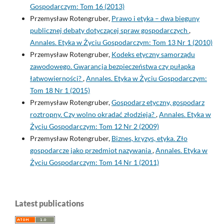
Gospodarczym: Tom 16 (2013)
Przemysław Rotengruber,
Prawo i etyka – dwa bieguny
publicznej debaty dotyczącej spraw gospodarczych
,
Annales. Etyka w Życiu Gospodarczym: Tom 13 Nr 1 (2010)
Przemysław Rotengruber,
Kodeks etyczny samorządu
zawodowego. Gwarancja bezpieczeństwa czy pułapka
łatwowierności?
,
Annales. Etyka w Życiu Gospodarczym:
Tom 18 Nr 1 (2015)
Przemysław Rotengruber,
Gospodarz etyczny, gospodarz
roztropny. Czy wolno okradać złodzieja?
,
Annales. Etyka w
Życiu Gospodarczym: Tom 12 Nr 2 (2009)
Przemysław Rotengruber,
Biznes, kryzys, etyka. Zło
gospodarcze jako przedmiot nazywania
,
Annales. Etyka w
Życiu Gospodarczym: Tom 14 Nr 1 (2011)
Latest publications