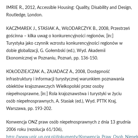
IMRIE R., 2012, Accessible Housing: Quality, Disability and Design,
Routledge, London.
KACZMAREK J., STASIAK A., WŁODARCZYK B., 2008, Przestrzeń
gościnna – kilka uwag o konkurencyjności regionów, [in:]
Turystyka jako czynnik wzrostu konkurencyjności regionów w
dobie globalizacji, G. Gołembski (ed.), Wyd. Akademii
Ekonomicznej w Poznaniu, Poznań, pp. 136-150.
KOŁODZIEJCZAK A., ZAJADACZ A., 2008, Dostępność
infrastruktury i informacji turystycznej warunkiem poznawania
obiektów krajoznawczych Wielkopolski przez osoby
niepełnosprawne, [in:] Rola krajoznawstwa i turystyki w życiu
osób niepełnosprawnych, A. Stasiak (ed.), Wyd. PTTK Kraj,
Warszawa, pp. 193-202.
Konwencja ONZ praw osób niepełnosprawnych z dnia 13 grudnia
2006 roku (rezolucja 61/106),
http://www.unic.un.org.pl/dokumenty/Konwencja_Praw_Osob_Niepe