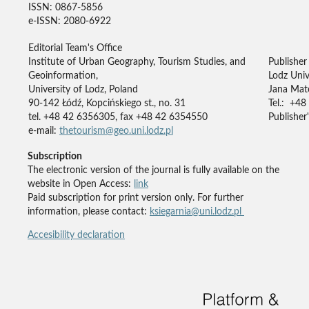
ISSN: 0867-5856
e-ISSN: 2080-6922
Editorial Team's Office
Institute of Urban Geography, Tourism Studies, and
Publisher
Geoinformation,
Lodz Univ
University of Lodz, Poland
Jana Mate
90-142 Łódź, Kopcińskiego st., no. 31
Tel.: +48
tel. +48 42 6356305, fax +48 42 6354550
Publisher'
e-mail:
thetourism@geo.uni.lodz.pl
Subscription
The electronic version of the journal is fully available on the
website in Open Access:
link
Paid subscription for print version only. For further
information, please contact:
ksiegarnia@uni.lodz.pl
Accesibility declaration