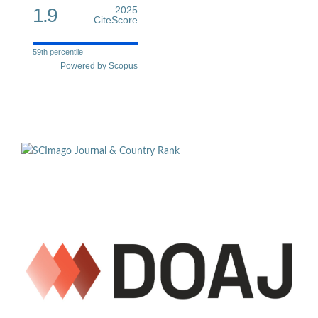
1.9
2025
CiteScore
59th percentile
Powered by Scopus