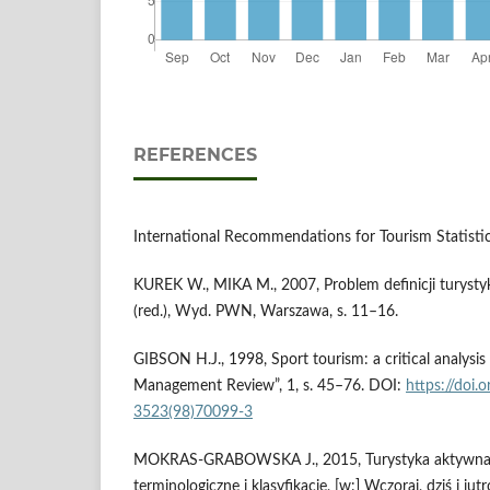
REFERENCES
International Recommendations for Tourism Statis
KUREK W., MIKA M., 2007, Problem definicji turystyk
(red.), Wyd. PWN, Warszawa, s. 11–16.
GIBSON H.J., 1998, Sport tourism: a critical analysis
Management Review”, 1, s. 45–76. DOI:
https://doi
3523(98)70099-3
MOKRAS-GRABOWSKA J., 2015, Turystyka aktywna 
terminologiczne i klasyfikacje, [w:] Wczoraj, dziś i jut