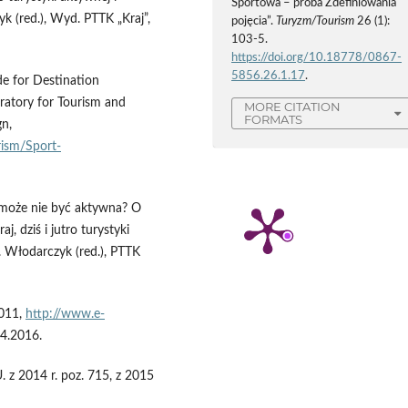
Sportowa – próba Zdefiniowania
zyk (red.), Wyd. PTTK „Kraj”,
pojęcia”.
Turyzm/Tourism
26 (1):
103-5.
https://doi.org/10.18778/0867-
5856.26.1.17
.
e for Destination
ratory for Tourism and
MORE CITATION
FORMATS
gn,
rism/Sport-
może nie być aktywna? O
j, dziś i jutro turystyki
 B. Włodarczyk (red.), PTTK
2011,
http://www.e-
4.2016.
 z 2014 r. poz. 715, z 2015