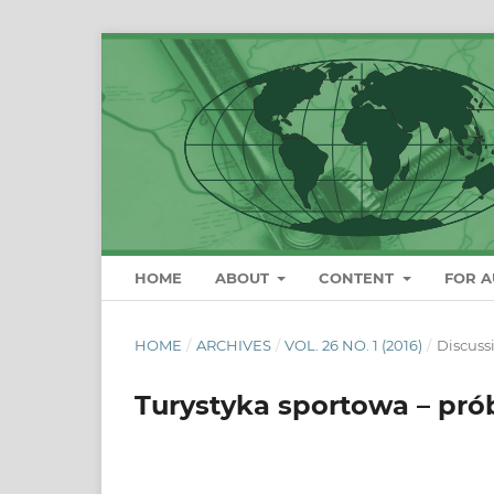
HOME
ABOUT
CONTENT
FOR 
HOME
/
ARCHIVES
/
VOL. 26 NO. 1 (2016)
/
Discuss
Turystyka sportowa – pró