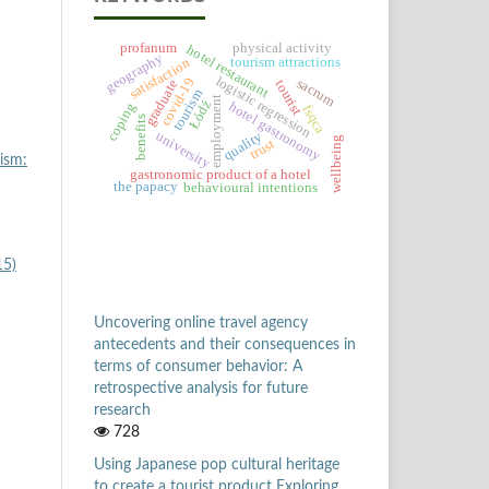
profanum
physical activity
hotel restaurant
geography
tourism attractions
satisfaction
logistic regression
covid-19
sacrum
graduate
tourist
tourism
employment
Łódź
hotel gastronomy
coping
fsqca
benefits
university
quality
wellbeing
trust
ism:
gastronomic product of a hotel
the papacy
behavioural intentions
15)
Uncovering online travel agency
antecedents and their consequences in
terms of consumer behavior: A
retrospective analysis for future
research
728
Using Japanese pop cultural heritage
to create a tourist product Exploring