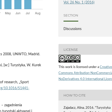
Vol. 26 No. 1 (2016)
SECTION
Discussions
LICENSE
tics 2008, UNWTO, Madrid.
i, [w:] Turystyka, W. Kurek
This work is licensed under a
Creative
Commons Attribution-NonCommercia
NoDerivatives 4.0 International Lice
 of research, „Sport
.org/10.1016/S1441-
HOW TO CITE
– zagadnienia
Zajadacz, Alina. 2016. “Turystyka
ro turystyki aktywnej i