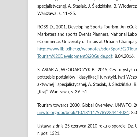
specjalistycznej, A. Stasiak, J. Śledzińska, B. Włodarc
Warszawa, s. 11–25.
ROSS D., 2001, Developing Sports Tourism. An eGuid
Marketers and sports Events Planners, National Labo
eCommerce. University of Ilinois at Urbana Champai
http://www.lib.teiher.gr/webnotes/sdo/Sport%20Tou
Tourism%20Development%20Guide.pdf;
8.04.2016.
STASIAK A., WŁODARCZYK B., 2015, Czy turystyka 
potrzebie podziałów i klasyfikacji turystyki, [w:] Wczora
aktywnej i specjalistycznej, A. Stasiak, J. Śledzińska,
„Kraj”, Warszawa, s. 39–51.
Tourism towards 2030. Global Overview, UNWTO, 
unwto.org/doi/book/10.18111/9789284414024;
8.0
Ustawa z dnia 25 czerwca 2010 roku o sporcie, Dz. U.
r. poz. 1321.