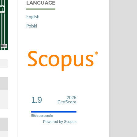
LANGUAGE
English
Polski
1.9
2025
CiteScore
59th percentile
Powered by Scopus