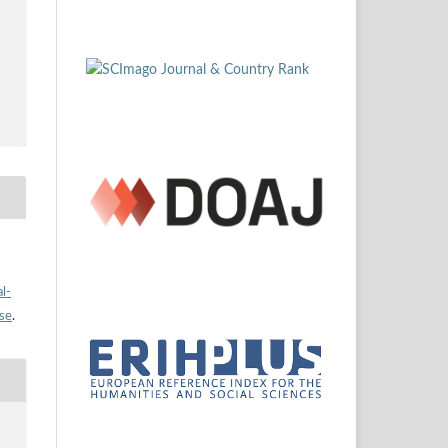
l-
nse
.