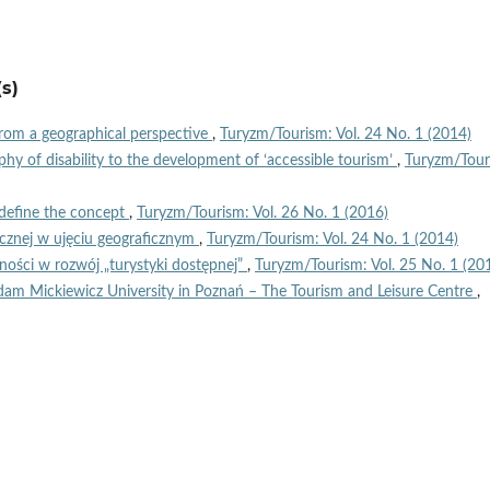
s)
 from a geographical perspective
,
Turyzm/Tourism: Vol. 24 No. 1 (2014)
hy of disability to the development of ‘accessible tourism’
,
Turyzm/Tour
 define the concept
,
Turyzm/Tourism: Vol. 26 No. 1 (2016)
ycznej w ujęciu geograficznym
,
Turyzm/Tourism: Vol. 24 No. 1 (2014)
ności w rozwój „turystyki dostępnej”
,
Turyzm/Tourism: Vol. 25 No. 1 (20
dam Mickiewicz University in Poznań – The Tourism and Leisure Centre
,