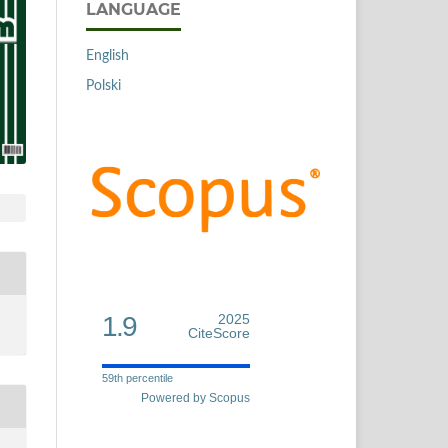
LANGUAGE
English
Polski
1.9
2025
CiteScore
59th percentile
Powered by Scopus