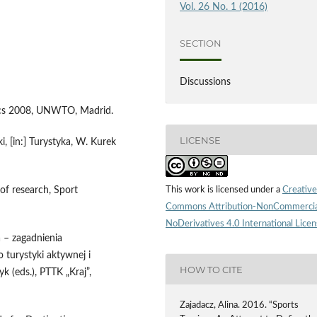
Vol. 26 No. 1 (2016)
SECTION
Discussions
tics 2008, UNWTO, Madrid.
LICENSE
, [in:] Turystyka, W. Kurek
 of research, Sport
This work is licensed under a
Creative
Commons Attribution-NonCommercia
NoDerivatives 4.0 International Lice
– zagadnienia
ro turystyki aktywnej i
HOW TO CITE
yk (eds.), PTTK „Kraj”,
Zajadacz, Alina. 2016. “Sports