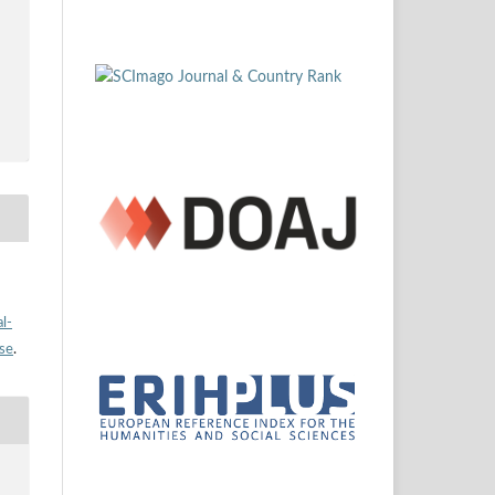
l-
nse
.