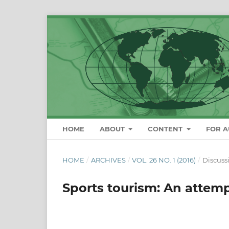
HOME
ABOUT
CONTENT
FOR 
HOME
/
ARCHIVES
/
VOL. 26 NO. 1 (2016)
/
Discuss
Sports tourism: An attemp