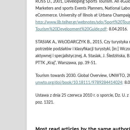
ROSS D., 2001, Developing Sports Tourism. An eGuid
Marketers and sports Events Planners, National Labo
eCommerce. University of Ilinois at Urbana Champai
http://www.lib.teiher.gr/webnotes/sdo/Sport%20Tou
Tourism%20Development%20Guide.pdf;
8.04.2016.
STASIAK A., WŁODARCZYK B., 2015, Czy turystyka 
potrzebie podziałów i klasyfikacji turystyki, [in:] Wczor
aktywnej i specjalistycznej, A. Stasiak, J. Śledzińska,
PTTK „Kraj”, Warszawa, pp. 39-51.
Tourism towards 2030. Global Overview, UNWTO, 
unwto.org/doi/book/10.18111/9789284414024;
8.0
Ustawa z dnia 25 czerwca 2010 r. o sporcie, Dz. U. z 
poz. 1321.
Most read articles by the same author(