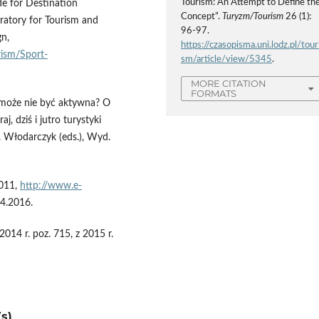
Tourism: An Attempt to Define th
e for Destination
Concept”.
Turyzm/Tourism
26 (1):
ratory for Tourism and
96-97.
gn,
https://czasopisma.uni.lodz.pl/tour
rism/Sport-
sm/article/view/5345
.
MORE CITATION
FORMATS
może nie być aktywna? O
aj, dziś i jutro turystyki
 B. Włodarczyk (eds.), Wyd.
2011,
http://www.e-
4.2016.
2014 r. poz. 715, z 2015 r.
s)