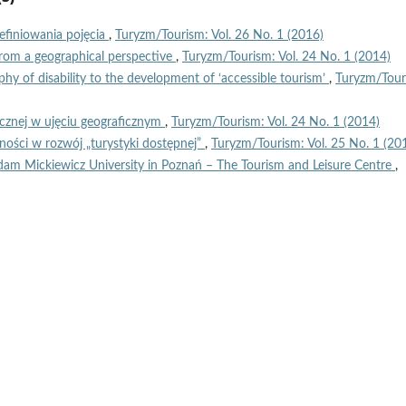
efiniowania pojęcia
,
Turyzm/Tourism: Vol. 26 No. 1 (2016)
 from a geographical perspective
,
Turyzm/Tourism: Vol. 24 No. 1 (2014)
hy of disability to the development of ‘accessible tourism’
,
Turyzm/Tour
ycznej w ujęciu geograficznym
,
Turyzm/Tourism: Vol. 24 No. 1 (2014)
ności w rozwój „turystyki dostępnej”
,
Turyzm/Tourism: Vol. 25 No. 1 (20
dam Mickiewicz University in Poznań – The Tourism and Leisure Centre
,