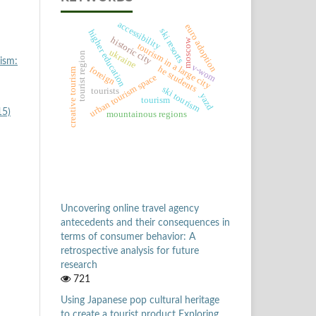
accessibility
euro adoption
ski resorts
higher education
historic city
moscow
tourism in a large city
ukraine
tourist region
ism:
v-wom
he students
foreign
creative tourism
urban tourism space
ski tourism
tourists
yazd
tourism
15)
mountainous regions
Uncovering online travel agency
antecedents and their consequences in
terms of consumer behavior: A
retrospective analysis for future
research
721
Using Japanese pop cultural heritage
to create a tourist product Exploring