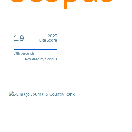
1.9
2025
CiteScore
59th percentile
Powered by Scopus