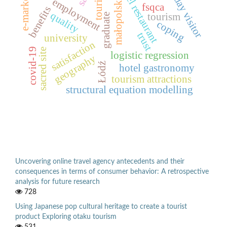
one-day visitor
e-marketing
hotel restaurant
tourist
małopolska
employment
fsqca
benefits
quality
tourism
graduate
coping
trust
university
satisfaction
covid-19
sacred site
logistic regression
geography
Łódź
hotel gastronomy
tourism attractions
structural equation modelling
Uncovering online travel agency antecedents and their
consequences in terms of consumer behavior: A retrospective
analysis for future research
728
Using Japanese pop cultural heritage to create a tourist
product Exploring otaku tourism