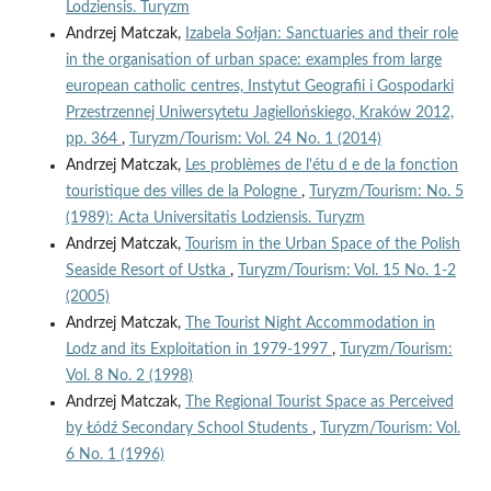
Lodziensis. Turyzm
Andrzej Matczak,
Izabela Sołjan: Sanctuaries and their role
in the organisation of urban space: examples from large
european catholic centres, Instytut Geografii i Gospodarki
Przestrzennej Uniwersytetu Jagiellońskiego, Kraków 2012,
pp. 364
,
Turyzm/Tourism: Vol. 24 No. 1 (2014)
Andrzej Matczak,
Les problèmes de l'étu d e de la fonction
touristique des villes de la Pologne
,
Turyzm/Tourism: No. 5
(1989): Acta Universitatis Lodziensis. Turyzm
Andrzej Matczak,
Tourism in the Urban Space of the Polish
Seaside Resort of Ustka
,
Turyzm/Tourism: Vol. 15 No. 1-2
(2005)
Andrzej Matczak,
The Tourist Night Accommodation in
Lodz and its Exploitation in 1979-1997
,
Turyzm/Tourism:
Vol. 8 No. 2 (1998)
Andrzej Matczak,
The Regional Tourist Space as Perceived
by Łódź Secondary School Students
,
Turyzm/Tourism: Vol.
6 No. 1 (1996)