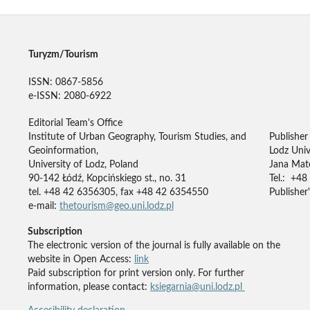
Turyzm/Tourism
ISSN: 0867-5856
e-ISSN: 2080-6922
Editorial Team's Office
Institute of Urban Geography, Tourism Studies, and
Publisher
Geoinformation,
Lodz Univ
University of Lodz, Poland
Jana Mate
90-142 Łódź, Kopcińskiego st., no. 31
Tel.: +48
tel. +48 42 6356305, fax +48 42 6354550
Publisher'
e-mail:
thetourism@geo.uni.lodz.pl
Subscription
The electronic version of the journal is fully available on the
website in Open Access:
link
Paid subscription for print version only. For further
information, please contact:
ksiegarnia@uni.lodz.pl