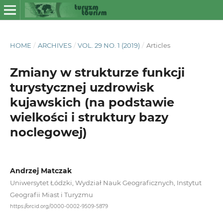
HOME
/
ARCHIVES
/
VOL. 29 NO. 1 (2019)
/
Articles
Zmiany w strukturze funkcji
turystycznej uzdrowisk
kujawskich (na podstawie
wielkości i struktury bazy
noclegowej)
Andrzej Matczak
Uniwersytet Łódzki, Wydział Nauk Geograficznych, Instytut
Geografii Miast i Turyzmu
https://orcid.org/0000-0002-9509-5879