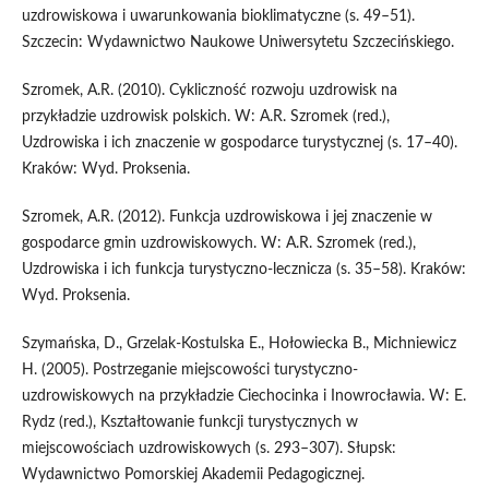
uzdrowiskowa i uwarunkowania bioklimatyczne (s. 49–51).
Szczecin: Wydawnictwo Naukowe Uniwersytetu Szczecińskiego.
Szromek, A.R. (2010). Cykliczność rozwoju uzdrowisk na
przykładzie uzdrowisk polskich. W: A.R. Szromek (red.),
Uzdrowiska i ich znaczenie w gospodarce turystycznej (s. 17–40).
Kraków: Wyd. Proksenia.
Szromek, A.R. (2012). Funkcja uzdrowiskowa i jej znaczenie w
gospodarce gmin uzdrowiskowych. W: A.R. Szromek (red.),
Uzdrowiska i ich funkcja turystyczno-lecznicza (s. 35–58). Kraków:
Wyd. Proksenia.
Szymańska, D., Grzelak-Kostulska E., Hołowiecka B., Michniewicz
H. (2005). Postrzeganie miejscowości turystyczno-
uzdrowiskowych na przykładzie Ciechocinka i Inowrocławia. W: E.
Rydz (red.), Kształtowanie funkcji turystycznych w
miejscowościach uzdrowiskowych (s. 293–307). Słupsk:
Wydawnictwo Pomorskiej Akademii Pedagogicznej.