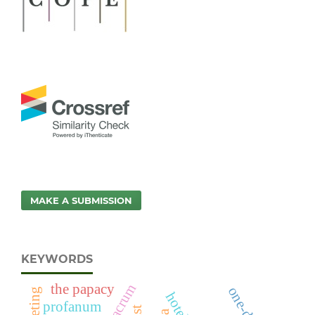
MAKE A SUBMISSION
KEYWORDS
sacrum
the papacy
profanum