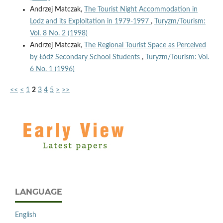
Andrzej Matczak,
The Tourist Night Accommodation in
Lodz and its Exploitation in 1979-1997
,
Turyzm/Tourism:
Vol. 8 No. 2 (1998)
Andrzej Matczak,
The Regional Tourist Space as Perceived
by Łódź Secondary School Students
,
Turyzm/Tourism: Vol.
6 No. 1 (1996)
<<
<
1
2
3
4
5
>
>>
LANGUAGE
English