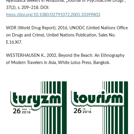
Ayahuasca seekers in Amazonia, „Journal of Psychoactive Drugs”,
37(2), s. 209–218. DOI:
https://doi.org/10.1080/02791072.2005.10399803
WDR (World Drug Report), 2016, UNODC (United Nations Office
on Drugs and Crime), United Nations Publication, Sales No.
E.16.XI7.
WESTERHAUSEN K., 2002, Beyond the Beach: An Ethnography
of Modern Travelers in Asia, White Lotus Press, Bangkok.