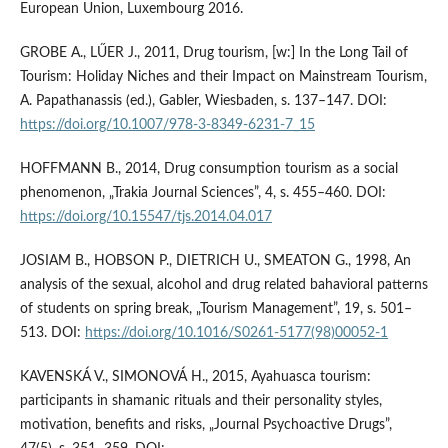
European Union, Luxembourg 2016.
GROBE A., LŰER J., 2011, Drug tourism, [w:] In the Long Tail of
Tourism: Holiday Niches and their Impact on Mainstream Tourism,
A. Papathanassis (ed.), Gabler, Wiesbaden, s. 137–147. DOI:
https://doi.org/10.1007/978-3-8349-6231-7_15
HOFFMANN B., 2014, Drug consumption tourism as a social
phenomenon, „Trakia Journal Sciences”, 4, s. 455–460. DOI:
https://doi.org/10.15547/tjs.2014.04.017
JOSIAM B., HOBSON P., DIETRICH U., SMEATON G., 1998, An
analysis of the sexual, alcohol and drug related bahavioral patterns
of students on spring break, „Tourism Management”, 19, s. 501–
513. DOI:
https://doi.org/10.1016/S0261-5177(98)00052-1
KAVENSKÁ V., SIMONOVÁ H., 2015, Ayahuasca tourism:
participants in shamanic rituals and their personality styles,
motivation, benefits and risks, „Journal Psychoactive Drugs”,