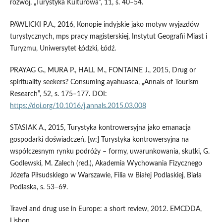
rozwój, „Turystyka Kulturowa”, 11, s. 40–54.
PAWLICKI P.A., 2016, Konopie indyjskie jako motyw wyjazdów
turystycznych, mps pracy magisterskiej, Instytut Geografii Miast i
Turyzmu, Uniwersytet Łódzki, Łódź.
PRAYAG G., MURA P., HALL M., FONTAINE J., 2015, Drug or
spirituality seekers? Consuming ayahuasca, „Annals of Tourism
Research”, 52, s. 175–177. DOI:
https://doi.org/10.1016/j.annals.2015.03.008
STASIAK A., 2015, Turystyka kontrowersyjna jako emanacja
gospodarki doświadczeń, [w:] Turystyka kontrowersyjna na
współczesnym rynku podróży – formy, uwarunkowania, skutki, G.
Godlewski, M. Zalech (red.), Akademia Wychowania Fizycznego
Józefa Piłsudskiego w Warszawie, Filia w Białej Podlaskiej, Biała
Podlaska, s. 53–69.
Travel and drug use in Europe: a short review, 2012. EMCDDA,
Lisbon.