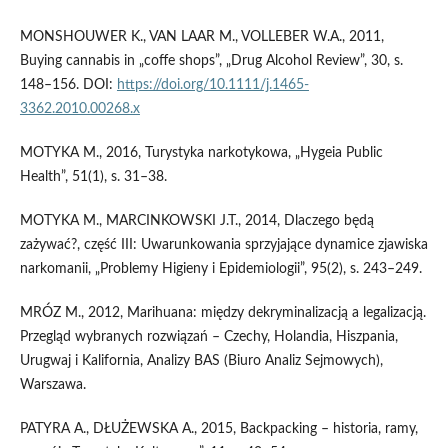
MONSHOUWER K., VAN LAAR M., VOLLEBER W.A., 2011,
Buying cannabis in „coffe shops”, „Drug Alcohol Review”, 30, s.
148–156. DOI:
https://doi.org/10.1111/j.1465-
3362.2010.00268.x
MOTYKA M., 2016, Turystyka narkotykowa, „Hygeia Public
Health”, 51(1), s. 31–38.
MOTYKA M., MARCINKOWSKI J.T., 2014, Dlaczego będą
zażywać?, część III: Uwarunkowania sprzyjające dynamice zjawiska
narkomanii, „Problemy Higieny i Epidemiologii”, 95(2), s. 243–249.
MRÓZ M., 2012, Marihuana: między dekryminalizacją a legalizacją.
Przegląd wybranych rozwiązań – Czechy, Holandia, Hiszpania,
Urugwaj i Kalifornia, Analizy BAS (Biuro Analiz Sejmowych),
Warszawa.
PATYRA A., DŁUŻEWSKA A., 2015, Backpacking – historia, ramy,