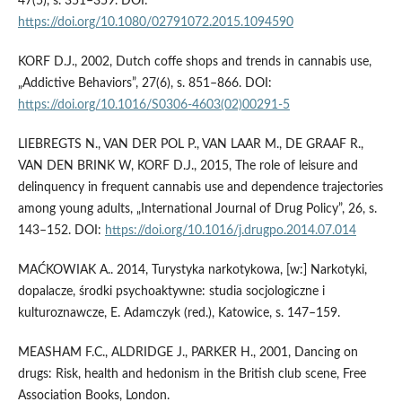
47(5), s. 351–359. DOI:
https://doi.org/10.1080/02791072.2015.1094590
KORF D.J., 2002, Dutch coffe shops and trends in cannabis use,
„Addictive Behaviors”, 27(6), s. 851–866. DOI:
https://doi.org/10.1016/S0306-4603(02)00291-5
LIEBREGTS N., VAN DER POL P., VAN LAAR M., DE GRAAF R.,
VAN DEN BRINK W, KORF D.J., 2015, The role of leisure and
delinquency in frequent cannabis use and dependence trajectories
among young adults, „International Journal of Drug Policy”, 26, s.
143–152. DOI:
https://doi.org/10.1016/j.drugpo.2014.07.014
MAĆKOWIAK A.. 2014, Turystyka narkotykowa, [w:] Narkotyki,
dopalacze, środki psychoaktywne: studia socjologiczne i
kulturoznawcze, E. Adamczyk (red.), Katowice, s. 147–159.
MEASHAM F.C., ALDRIDGE J., PARKER H., 2001, Dancing on
drugs: Risk, health and hedonism in the British club scene, Free
Association Books, London.