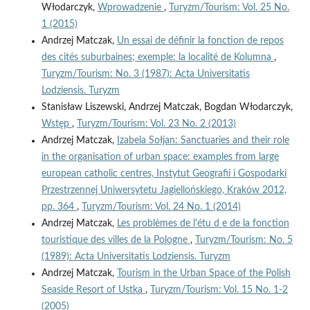
Włodarczyk,
Wprowadzenie
,
Turyzm/Tourism: Vol. 25 No.
1 (2015)
Andrzej Matczak,
Un essai de définir la fonction de repos
des cités suburbaines; exemple: la localité de Kolumna
,
Turyzm/Tourism: No. 3 (1987): Acta Universitatis
Lodziensis. Turyzm
Stanisław Liszewski, Andrzej Matczak, Bogdan Włodarczyk,
Wstęp
,
Turyzm/Tourism: Vol. 23 No. 2 (2013)
Andrzej Matczak,
Izabela Sołjan: Sanctuaries and their role
in the organisation of urban space: examples from large
european catholic centres, Instytut Geografii i Gospodarki
Przestrzennej Uniwersytetu Jagiellońskiego, Kraków 2012,
pp. 364
,
Turyzm/Tourism: Vol. 24 No. 1 (2014)
Andrzej Matczak,
Les problèmes de l'étu d e de la fonction
touristique des villes de la Pologne
,
Turyzm/Tourism: No. 5
(1989): Acta Universitatis Lodziensis. Turyzm
Andrzej Matczak,
Tourism in the Urban Space of the Polish
Seaside Resort of Ustka
,
Turyzm/Tourism: Vol. 15 No. 1-2
(2005)