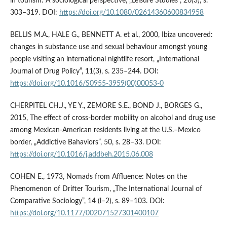
in tourism: A sociological perspective, „Leisure Studies”, 26(3), s.
303–319. DOI:
https://doi.org/10.1080/02614360600834958
BELLIS M.A., HALE G., BENNETT A. et al., 2000, Ibiza uncovered:
changes in substance use and sexual behaviour amongst young
people visiting an international nightlife resort, „International
Journal of Drug Policy”, 11(3), s. 235–244. DOI:
https://doi.org/10.1016/S0955-3959(00)00053-0
CHERPITEL CH.J., YE Y., ZEMORE S.E., BOND J., BORGES G.,
2015, The effect of cross-border mobility on alcohol and drug use
among Mexican-American residents living at the U.S.–Mexico
border, „Addictive Bahaviors”, 50, s. 28–33. DOI:
https://doi.org/10.1016/j.addbeh.2015.06.008
COHEN E., 1973, Nomads from Affluence: Notes on the
Phenomenon of Drifter Tourism, „The International Journal of
Comparative Sociology”, 14 (l–2), s. 89–103. DOI:
https://doi.org/10.1177/002071527301400107