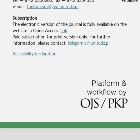
tel. +48 42 6356305, fax +48 42 6354550
Publisher'
e-mail:
thetourism@geo.uni.lodz.pl
Subscription
The electronic version of the journal is fully available on the
website in Open Access:
link
Paid subscription for print version only. For further
information, please contact:
ksiegarnia@uni.lodz.pl
Accesibility declaration