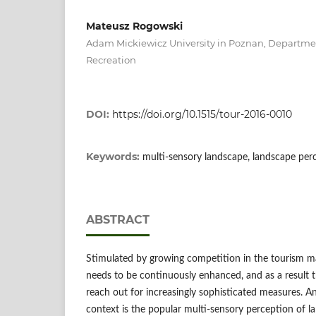
Mateusz Rogowski
Adam Mickiewicz University in Poznan, Departme
Recreation
DOI:
https://doi.org/10.1515/tour-2016-0010
Keywords:
multi-sensory landscape, landscape per
ABSTRACT
Stimulated by growing competition in the tourism mar
needs to be continuously enhanced, and as a result
reach out for increasingly sophisticated measures. A
context is the popular multi-sensory perception of 