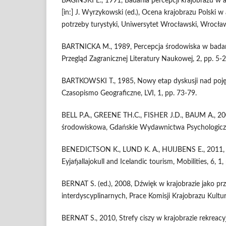
BAGIŃSKI E., 1991, Badania percepcji krajobrazu w 
[in:] J. Wyrzykowski (ed.), Ocena krajobrazu Polski 
potrzeby turystyki, Uniwersytet Wrocławski, Wrocław
BARTNICKA M., 1989, Percepcja środowiska w badan
Przegląd Zagranicznej Literatury Naukowej, 2, pp. 5-2
BARTKOWSKI T., 1985, Nowy etap dyskusji nad poję
Czasopismo Geograficzne, LVI, 1, pp. 73-79.
BELL P.A., GREENE TH.C., FISHER J.D., BAUM A., 20
środowiskowa, Gdańskie Wydawnictwa Psychologiczn
BENEDICTSON K., LUND K. A., HUIJBENS E., 2011, I
Eyjafjallajokull and Icelandic tourism, Mobilities, 6, 1,
BERNAT S. (ed.), 2008, Dźwięk w krajobrazie jako p
interdyscyplinarnych, Prace Komisji Krajobrazu Kultu
BERNAT S., 2010, Strefy ciszy w krajobrazie rekreac