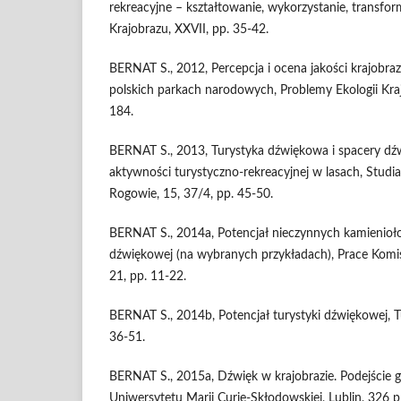
rekreacyjne – kształtowanie, wykorzystanie, transfor
Krajobrazu, XXVII, pp. 35-42.
BERNAT S., 2012, Percepcja i ocena jakości krajob
polskich parkach narodowych, Problemy Ekologii Kraj
184.
BERNAT S., 2013, Turystyka dźwiękowa i spacery dź
aktywności turystyczno-rekreacyjnej w lasach, Studi
Rogowie, 15, 37/4, pp. 45-50.
BERNAT S., 2014a, Potencjał nieczynnych kamienioł
dźwiękowej (na wybranych przykładach), Prace Komis
21, pp. 11-22.
BERNAT S., 2014b, Potencjał turystyki dźwiękowej, T
36-51.
BERNAT S., 2015a, Dźwięk w krajobrazie. Podejście 
Uniwersytetu Marii Curie-Skłodowskiej, Lublin, 326 p