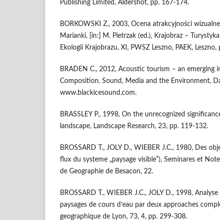
Publishing Limited, Aldershot, pp. 167-174.
BORKOWSKI Z., 2003, Ocena atrakcyjności wizualnej 
Marianki, [in:] M. Pietrzak (ed.), Krajobraz – Turystyk
Ekologii Krajobrazu, XI, PWSZ Leszno, PAEK, Leszno,
BRADEN C., 2012, Acoustic tourism – an emerging in
Composition. Sound, Media and the Environment, D
www.blackicesound.com.
BRASSLEY P., 1998, On the unrecognized significanc
landscape, Landscape Research, 23, pp. 119-132.
BROSSARD T., JOLY D., WIEBER J.C., 1980, Des obje
flux du systeme „paysage visible”), Seminares et Not
de Geographie de Besacon, 22.
BROSSARD T., WIEBER J.C., JOLY D., 1998, Analyse v
paysages de cours d’eau par deux approaches compl
geographique de Lyon, 73, 4, pp. 299-308.