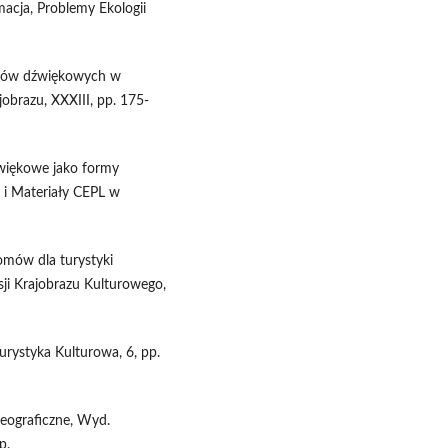
macja, Problemy Ekologii
razów dźwiękowych w
obrazu, XXXIII, pp. 175-
więkowe jako formy
a i Materiały CEPL w
omów dla turystyki
ji Krajobrazu Kulturowego,
urystyka Kulturowa, 6, pp.
geograficzne, Wyd.
p.