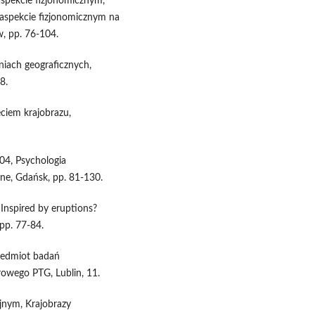
aspekcie fizjonomicznym,
w aspekcie fizjonomicznym na
, pp. 76-104.
iach geograficznych,
8.
ciem krajobrazu,
04, Psychologia
e, Gdańsk, pp. 81-130.
nspired by eruptions?
 pp. 77-84.
rzedmiot badań
rowego PTG, Lublin, 11.
yjnym, Krajobrazy