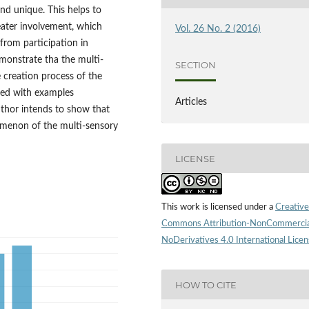
and unique. This helps to
eater involvement, which
Vol. 26 No. 2 (2016)
from participation in
demonstrate tha the multi-
SECTION
 creation process of the
rted with examples
Articles
uthor intends to show that
omenon of the multi-sensory
LICENSE
This work is licensed under a
Creative
Commons Attribution-NonCommercia
NoDerivatives 4.0 International Lice
HOW TO CITE