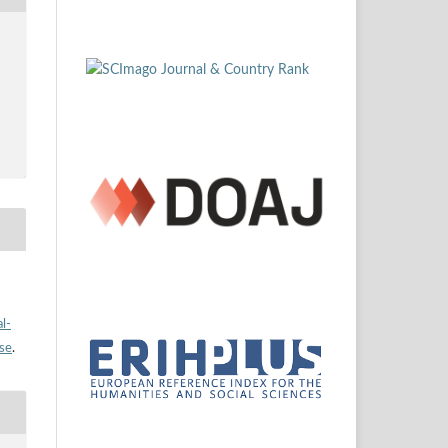
l-
nse
.