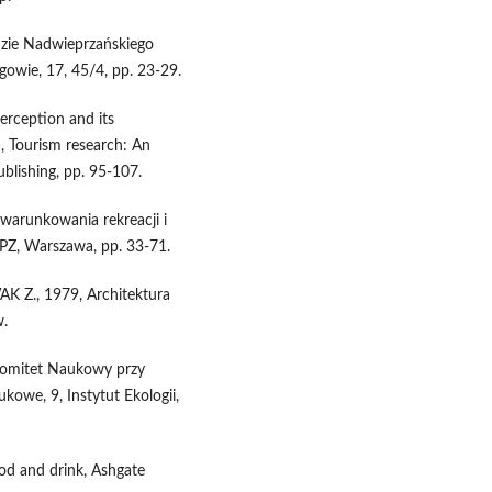
dzie Nadwieprzańskiego
owie, 17, 45/4, pp. 23-29.
rception and its
.), Tourism research: An
ublishing, pp. 95-107.
arunkowania rekreacji i
iPZ, Warszawa, pp. 33-71.
., 1979, Architektura
.
Komitet Naukowy przy
owe, 9, Instytut Ekologii,
ood and drink, Ashgate