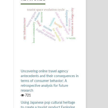
tourism in a large city
tourist space evolution cycle
accessibility
tourist region
urban tourism space
ukraine
moscow
tourists
ski infrastructure
ski resorts
yazd
foreign
host community
tourism
historic city
he students
higher education
ski tourism
v-wom
Uncovering online travel agency
antecedents and their consequences in
terms of consumer behavior: A
retrospective analysis for future
research
721
Using Japanese pop cultural heritage
to create a tourist product Exploring