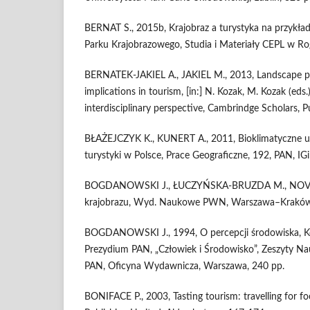
BERNAT S., 2015b, Krajobraz a turystyka na przykła
Parku Krajobrazowego, Studia i Materiały CEPL w Rog
BERNATEK-JAKIEL A., JAKIEL M., 2013, Landscape pe
implications in tourism, [in:] N. Kozak, M. Kozak (eds
interdisciplinary perspective, Cambrindge Scholars, P
BŁAŻEJCZYK K., KUNERT A., 2011, Bioklimatyczne uw
turystyki w Polsce, Prace Geograficzne, 192, PAN, IG
BOGDANOWSKI J., ŁUCZYŃSKA-BRUZDA M., NOVAK Z
krajobrazu, Wyd. Naukowe PWN, Warszawa–Kraków
BOGDANOWSKI J., 1994, O percepcji środowiska, 
Prezydium PAN, „Człowiek i Środowisko”, Zeszyty Nauk
PAN, Oficyna Wydawnicza, Warszawa, 240 pp.
BONIFACE P., 2003, Tasting tourism: travelling for f