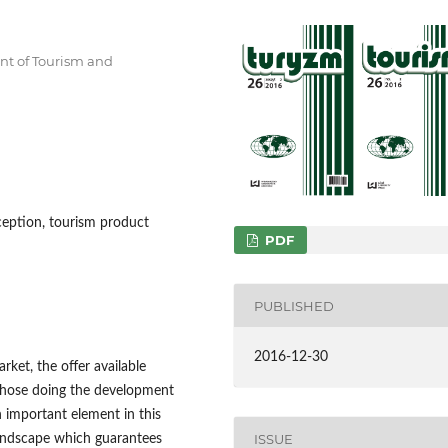
nt of Tourism and
ception, tourism product
PDF
PUBLISHED
2016-12-30
ket, the offer available
 those doing the development
n important element in this
ISSUE
landscape which guarantees