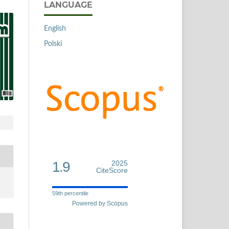
LANGUAGE
English
Polski
1.9
2025
CiteScore
59th percentile
Powered by Scopus