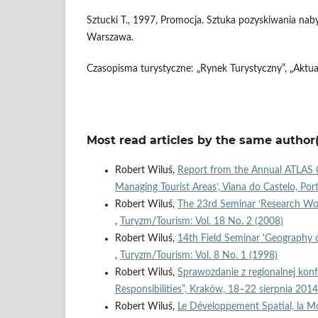
Sztucki T., 1997, Promocja. Sztuka pozyskiwania na
Warszawa.
Czasopisma turystyczne: „Rynek Turystyczny”, „Aktual
Most read articles by the same author(
Robert Wiluś,
Report from the Annual ATLAS C
Managing Tourist Areas’, Viana do Castelo, Po
Robert Wiluś,
The 23rd Seminar ‘Research Wo
,
Turyzm/Tourism: Vol. 18 No. 2 (2008)
Robert Wiluś,
14th Field Seminar 'Geography 
,
Turyzm/Tourism: Vol. 8 No. 1 (1998)
Robert Wiluś,
Sprawozdanie z regionalnej konf
Responsibilities”, Kraków, 18–22 sierpnia 2014
Robert Wiluś,
Le Développement Spatial, la Mo