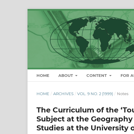
HOME
ABOUT
CONTENT
FOR 
HOME
/
ARCHIVES
/
VOL. 9 NO. 2 (1999)
/
Notes
The Curriculum of the ‘To
Subject at the Geograph
Studies at the University 