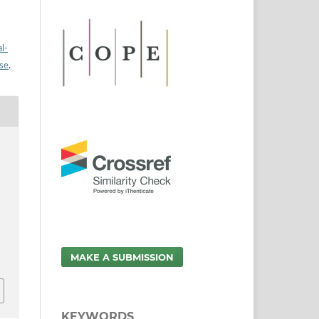
l-
nse
.
MAKE A SUBMISSION
KEYWORDS