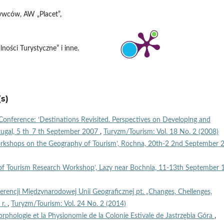
bywców, AW „Placet”,
ności Turystyczne” i inne.
s)
onference: ‘Destinations Revisited. Perspectives on Developing and
rtugal, 5 th_7 th September 2007
,
Turyzm/Tourism: Vol. 18 No. 2 (2008)
rkshops on the Geography of Tourism’, Rochna, 20th-2 2nd September 
of Tourism Research Workshop’, Lazy near Bochnia, 11-13th September 
erencji Międzynarodowej Unii Geograficznej pt. „Changes, Chellenges,
 r.
,
Turyzm/Tourism: Vol. 24 No. 2 (2014)
rphologie et la Physionomie de la Colonie Estivale de Jastrzębia Góra
,