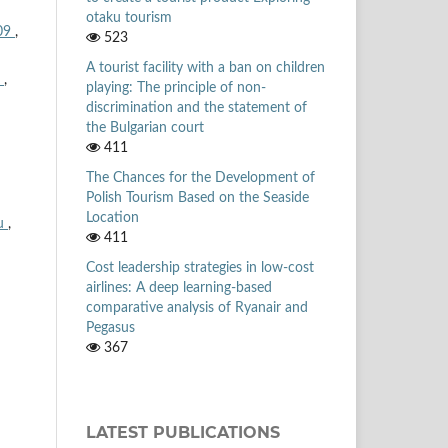
otaku tourism
009
,
523
A tourist facility with a ban on children
9
,
playing: The principle of non-
discrimination and the statement of
the Bulgarian court
411
The Chances for the Development of
Polish Tourism Based on the Seaside
Location
ku
,
411
Cost leadership strategies in low-cost
airlines: A deep learning-based
comparative analysis of Ryanair and
Pegasus
367
LATEST PUBLICATIONS