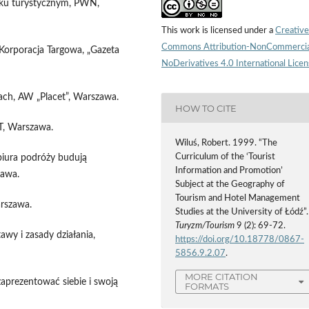
nku turystycznym, PWN,
This work is licensed under a
Creative
Commons Attribution-NonCommercia
 Korporacja Targowa, „Gazeta
NoDerivatives 4.0 International Lice
gach, AW „Placet”, Warszawa.
HOW TO CITE
PT, Warszawa.
Wiluś, Robert. 1999. “The
Curriculum of the ‘Tourist
 biura podróży budują
Information and Promotion’
zawa.
Subject at the Geography of
Tourism and Hotel Management
arszawa.
Studies at the University of Łódź”.
Turyzm/Tourism
9 (2): 69-72.
awy i zasady działania,
https://doi.org/10.18778/0867-
5856.9.2.07
.
MORE CITATION
 zaprezentować siebie i swoją
FORMATS