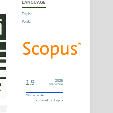
LANGUAGE
English
Polski
1.9
2025
CiteScore
59th percentile
Powered by Scopus