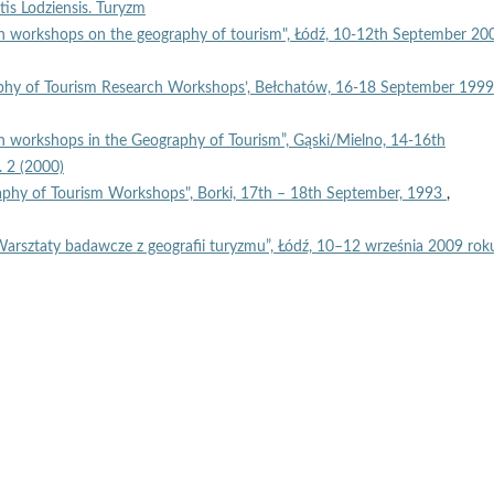
tis Lodziensis. Turyzm
ch workshops on the geography of tourism", Łódź, 10-12th September 2
aphy of Tourism Research Workshops’, Bełchatów, 16-18 September 199
ch workshops in the Geography of Tourism”, Gąski/Mielno, 14-16th
. 2 (2000)
aphy of Tourism Workshops", Borki, 17th – 18th September, 1993
,
arsztaty badawcze z geografii turyzmu”, Łódź, 10–12 września 2009 ro