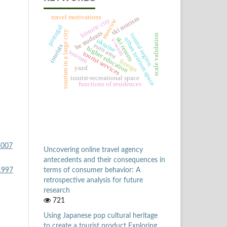
travel motivations
ski tourism
historic city
moscow
portugal
tourism in a large city
he students
tourist region
scale validation
ski resorts
urban tourism space
v-wom
ukraine
euro area
tourists
higher education
tourism
tourist services
foreign
yazd
tourist-recreational space
functions of residences
2007
Uncovering online travel agency
antecedents and their consequences in
1997
terms of consumer behavior: A
retrospective analysis for future
research
721
Using Japanese pop cultural heritage
to create a tourist product Exploring