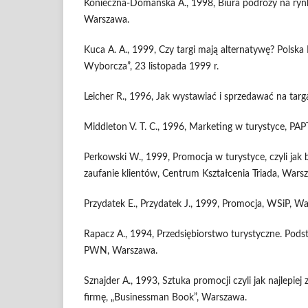
Konieczna-Domańska A., 1998, Biura podróży na ry
Warszawa.
Kuca A. A., 1999, Czy targi mają alternatywę? Polska
Wyborcza”, 23 listopada 1999 r.
Leicher R., 1996, Jak wystawiać i sprzedawać na tar
Middleton V. T. C., 1996, Marketing w turystyce, PA
Perkowski W., 1999, Promocja w turystyce, czyli jak
zaufanie klientów, Centrum Kształcenia Triada, Wars
Przydatek E., Przydatek J., 1999, Promocja, WSiP, W
Rapacz A., 1994, Przedsiębiorstwo turystyczne. Podst
PWN, Warszawa.
Sznajder A., 1993, Sztuka promocji czyli jak najlepiej
firmę, „Businessman Book”, Warszawa.