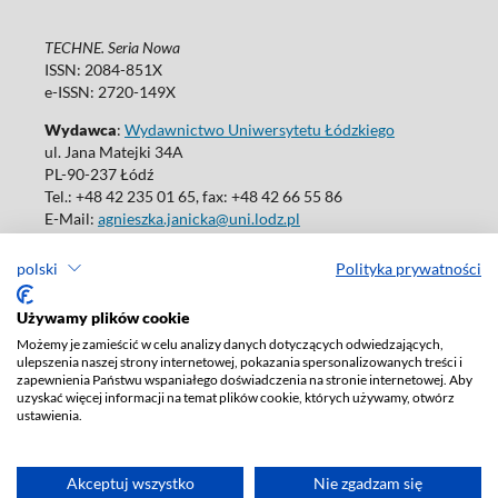
TECHNE. Seria Nowa
ISSN: 2084-851X
e-ISSN: 2720-149X
Wydawca
:
Wydawnictwo Uniwersytetu Łódzkiego
ul. Jana Matejki 34A
PL-90-237 Łódź
Tel.: +48 42 235 01 65, fax: +48 42 66 55 86
E-Mail:
agnieszka.janicka@uni.lodz.pl
polski
Polityka prywatności
Używamy plików cookie
Deklaracja dostępności
Możemy je zamieścić w celu analizy danych dotyczących odwiedzających,
ulepszenia naszej strony internetowej, pokazania spersonalizowanych treści i
zapewnienia Państwu wspaniałego doświadczenia na stronie internetowej. Aby
uzyskać więcej informacji na temat plików cookie, których używamy, otwórz
ustawienia.
Akceptuj wszystko
Nie zgadzam się