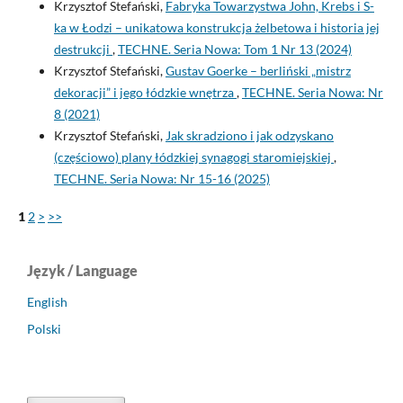
Krzysztof Stefański,
Fabryka Towarzystwa John, Krebs i S-
ka w Łodzi – unikatowa konstrukcja żelbetowa i historia jej
destrukcji
,
TECHNE. Seria Nowa: Tom 1 Nr 13 (2024)
Krzysztof Stefański,
Gustav Goerke – berliński „mistrz
dekoracji” i jego łódzkie wnętrza
,
TECHNE. Seria Nowa: Nr
8 (2021)
Krzysztof Stefański,
Jak skradziono i jak odzyskano
(częściowo) plany łódzkiej synagogi staromiejskiej
,
TECHNE. Seria Nowa: Nr 15-16 (2025)
1
2
>
>>
Język / Language
English
Polski