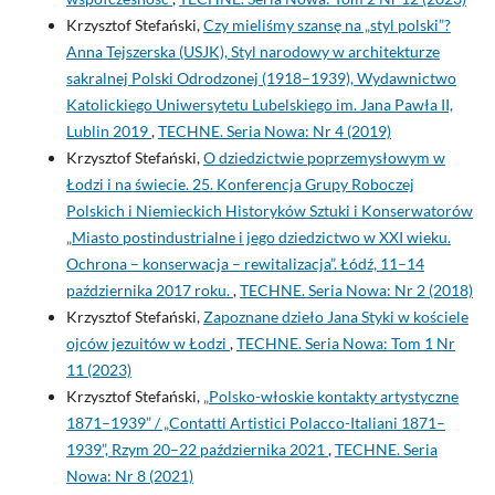
Krzysztof Stefański,
Czy mieliśmy szansę na „styl polski”?
Anna Tejszerska (USJK), Styl narodowy w architekturze
sakralnej Polski Odrodzonej (1918–1939), Wydawnictwo
Katolickiego Uniwersytetu Lubelskiego im. Jana Pawła II,
Lublin 2019
,
TECHNE. Seria Nowa: Nr 4 (2019)
Krzysztof Stefański,
O dziedzictwie poprzemysłowym w
Łodzi i na świecie. 25. Konferencja Grupy Roboczej
Polskich i Niemieckich Historyków Sztuki i Konserwatorów
„Miasto postindustrialne i jego dziedzictwo w XXI wieku.
Ochrona – konserwacja – rewitalizacja”. Łódź, 11–14
października 2017 roku.
,
TECHNE. Seria Nowa: Nr 2 (2018)
Krzysztof Stefański,
Zapoznane dzieło Jana Styki w kościele
ojców jezuitów w Łodzi
,
TECHNE. Seria Nowa: Tom 1 Nr
11 (2023)
Krzysztof Stefański,
„Polsko-włoskie kontakty artystyczne
1871–1939” / „Contatti Artistici Polacco-Italiani 1871–
1939”, Rzym 20–22 października 2021
,
TECHNE. Seria
Nowa: Nr 8 (2021)