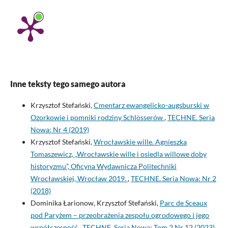
Inne teksty tego samego autora
Krzysztof Stefański,
Cmentarz ewangelicko-augsburski w
Ozorkowie i pomniki rodziny Schlösserów
,
TECHNE. Seria
Nowa: Nr 4 (2019)
Krzysztof Stefański,
Wrocławskie wille. Agnieszka
Tomaszewicz, „Wrocławskie wille i osiedla willowe doby
historyzmu”, Oficyna Wydawnicza Politechniki
Wrocławskiej, Wrocław 2019.
,
TECHNE. Seria Nowa: Nr 2
(2018)
Dominika Łarionow, Krzysztof Stefański,
Parc de Sceaux
pod Paryżem – przeobrażenia zespołu ogrodowego i jego
współczesność
,
TECHNE. Seria Nowa: Tom 2 Nr 12 (2023)