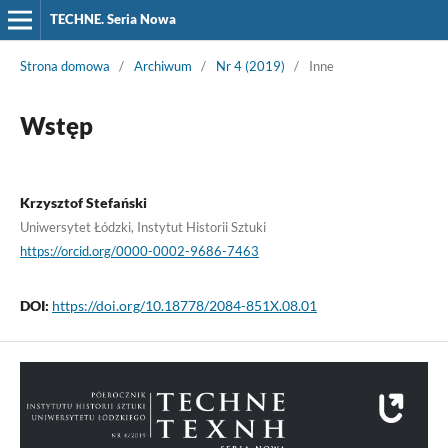
TECHNE. Seria Nowa
Strona domowa
/
Archiwum
/
Nr 4 (2019)
/
Inne
Wstęp
Krzysztof Stefański
Uniwersytet Łódzki, Instytut Historii Sztuki
https://orcid.org/0000-0002-9686-7463
DOI:
https://doi.org/10.18778/2084-851X.08.01