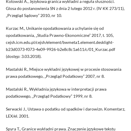
Kotowski A., Językowa granica wykładni a reguła słuszności.
Glosa do postanowienia SN z dnia 2 lutego 2012 r. (IV KK 273/11),
„Przegląd Sądowy” 2010, nr 10.
Kurzac M., Unikanie opodatkowania a uchylanie się od
opodatkowania, „Studia Prawno-Ekonomiczne” 2017, t. 105,
cejsh.icm.edu.pl/cejsh/element/bwmeta1.element.desklight-
b23d0373-f073-4e09-9926-b2e8c8c1a611/c/01_Kurzac.pdf
(dostęp: 3.03.2018).
Mastalski R., Miejsce wykładni językowej w procesie stosowania
prawa podatkowego, „Przegląd Podatkowy” 2007, nr 8.
Mastalski R., Wykładnia językowa w interpretacji prawa
podatkowego, „Przegląd Podatkowy” 1999, nr 8.
Serwacki J., Ustawa o podatku od spadków i darowizn. Komentarz,
LEX/el. 2001.
Spyra T., Granice wykładni prawa. Znaczenie językowe tekstu