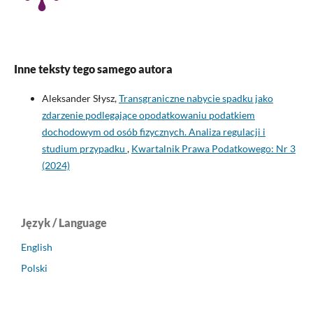
Inne teksty tego samego autora
Aleksander Słysz,
Transgraniczne nabycie spadku jako
zdarzenie podlegające opodatkowaniu podatkiem
dochodowym od osób fizycznych. Analiza regulacji i
studium przypadku
,
Kwartalnik Prawa Podatkowego: Nr 3
(2024)
Język / Language
English
Polski