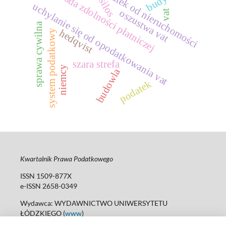
podatek od nieruchomości
zasada zdolności płatniczej
silos
uchylanie się od opodatkowania vat
oszustwa vat
vat
sprawa cywilna
hedqvist
system podatkowy
szara strefa
niemcy
budowla
podatek
Kwartalnik Prawa Podatkowego
ISSN 1509-877X
e-ISSN 2658-0349
Wydawca: WYDAWNICTWO UNIWERSYTETU
ŁÓDZKIEGO (
www
)
ul. Jana Matejki 34A, 90-237 Łódź