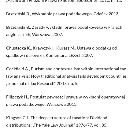
„Archiwum Filozofii Prawa i Filozofii Społecznej” 2010, nr 11.
Brzeziński B., Wykładnia prawa podatkowego, Gdańsk 2013.
Brzeziński B., Zasady wykładni prawa podatkowego w krajach
anglosaskich, Warszawa 2007.
Chustecka K., Krawczyk I., Kurasz M., Ustawa o podatku od
spadków i darowizn. Komentarz, LEX/el. 2007.
Cockfield A., Purism and contextualism within international tax
law analysis: How traditional analysis fails developing countries,
„eJournal of Tax Research” 2007, no. 5.
Filipczyk H., Postulat pewności prawa w wykładni operatywnej
prawa podatkowego, Warszawa 2013.
Kingson C.I., The deep structure of taxation: Dividend
distributions, „The Yale Law Journal” 1976/77, vol. 85.