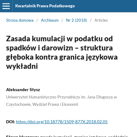
Kwartalnik Prawa Podatkowego
Strona domowa
/
Archiwum
/
Nr 2 (2018)
/
Articles
Zasada kumulacji w podatku od
spadków i darowizn – struktura
głęboka kontra granica językowa
wykładni
Aleksander Słysz
Uniwersytet Humanistyczno-Przyrodniczy im. Jana Długosza w
Częstochowie, Wydział Prawa i Ekonomii
DOI:
https://doi.org/10.18778/1509-877X.2018.02.05
Słowa kluczowe:
zasada kumulacji, granica językowa, wykładnia