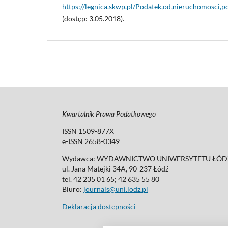
https://legnica.skwp.pl/Podatek,od,nieruchomosci,
(dostęp: 3.05.2018).
Kwartalnik Prawa Podatkowego
ISSN 1509-877X
e-ISSN 2658-0349
Wydawca: WYDAWNICTWO UNIWERSYTETU ŁÓDZ
ul. Jana Matejki 34A, 90-237 Łódź
tel. 42 235 01 65; 42 635 55 80
Biuro:
journals@uni.lodz.pl
Deklaracja dostępności