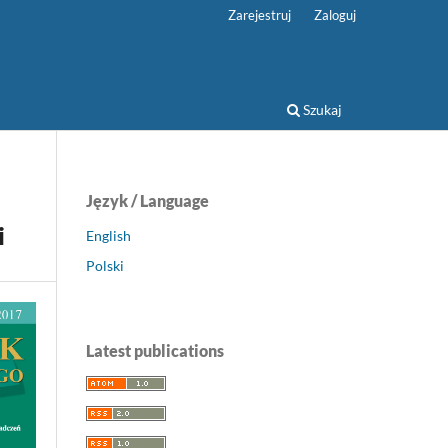
Zarejestruj
Zaloguj
Szukaj
Język / Language
i
English
Polski
Latest publications