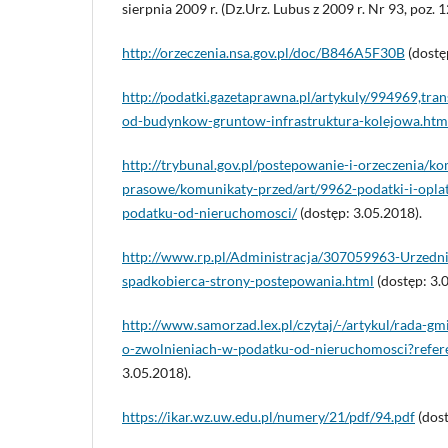
sierpnia 2009 r. (Dz.Urz. Lubus z 2009 r. Nr 93, poz. 1
http://orzeczenia.nsa.gov.pl/doc/B846A5F30B
(dostę
http://podatki.gazetaprawna.pl/artykuly/994969,tra
od-budynkow-gruntow-infrastruktura-kolejowa.htm
http://trybunal.gov.pl/postepowanie-i-orzeczenia/k
prasowe/komunikaty-przed/art/9962-podatki-i-oplat
podatku-od-nierucho­mosci/
(dostęp: 3.05.2018).
http://www.rp.pl/Administracja/307059963-Urzednik
spadkobierca-strony-postepowania.html
(dostęp: 3.
http://www.samorzad.lex.pl/czytaj/-/artykul/rada-
o-zwolnieniach-w-podatku-od-nieruchomosci?refe
3.05.2018).
https://ikar.wz.uw.edu.pl/numery/21/pdf/94.pdf
(dost