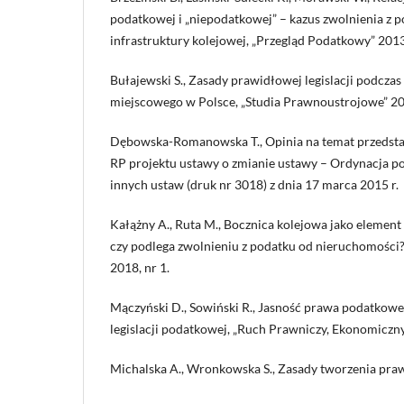
podatkowej i „niepodatkowej” – kazus zwolnienia z 
infrastruktury kolejowej, „Przegląd Podatkowy” 2013,
Bułajewski S., Zasady prawidłowej legislacji podcza
miejscowego w Polsce, „Studia Prawnoustrojowe” 20
Dębowska-Romanowska T., Opinia na temat przedsta
RP projektu ustawy o zmianie ustawy – Ordynacja p
innych ustaw (druk nr 3018) z dnia 17 marca 2015 r.
Kałążny A., Ruta M., Bocznica kolejowa jako element 
czy podlega zwolnieniu z podatku od nieruchomości
2018, nr 1.
Mączyński D., Sowiński R., Jasność prawa podatkow
legislacji podatkowej, „Ruch Prawniczy, Ekonomiczny 
Michalska A., Wronkowska S., Zasady tworzenia pra