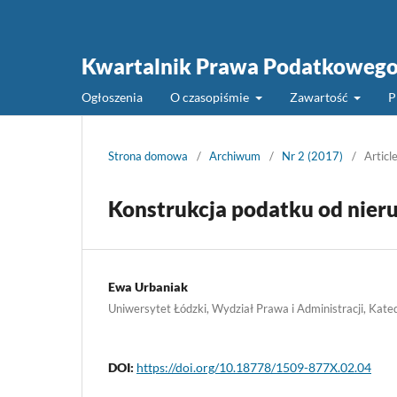
Kwartalnik Prawa Podatkoweg
Ogłoszenia
O czasopiśmie
Zawartość
P
Strona domowa
/
Archiwum
/
Nr 2 (2017)
/
Articl
Konstrukcja podatku od nieru
Ewa Urbaniak
Uniwersytet Łódzki, Wydział Prawa i Administracji, Ka
DOI:
https://doi.org/10.18778/1509-877X.02.04