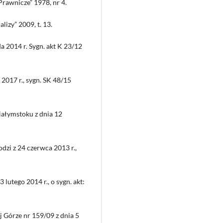
Prawnicze” 1978, nr 4.
alizy” 2009, t. 13.
 2014 r. Sygn. akt K 23/12
2017 r., sygn. SK 48/15
ałymstoku z dnia 12
zi z 24 czerwca 2013 r.,
lutego 2014 r., o sygn. akt:
 Górze nr 159/09 z dnia 5