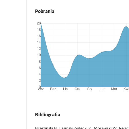
Pobrania
Bibliografia
Brzeziński B., Lasiński-Sulecki K., Morawski W., Rel