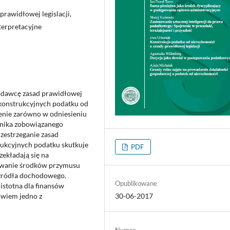
rawidłowej legislacji,
terpretacyjne
wodawcę zasad prawidłowej
konstrukcyjnych podatku od
enie zarówno w odniesieniu
tnika zobowiązanego
zestrzeganie zasad
rukcyjnych podatku skutkuje
PDF
zekładają się na
sowanie środków przymusu
 źródła dochodowego.
Opublikowane
istotna dla finansów
30-06-2017
owiem jedno z
Numer