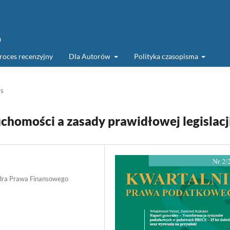
o
roces recenzyjny
Dla Autorów
Polityka czasopisma
es
chomości a zasady prawidłowej legislacj
tedra Prawa Finansowego