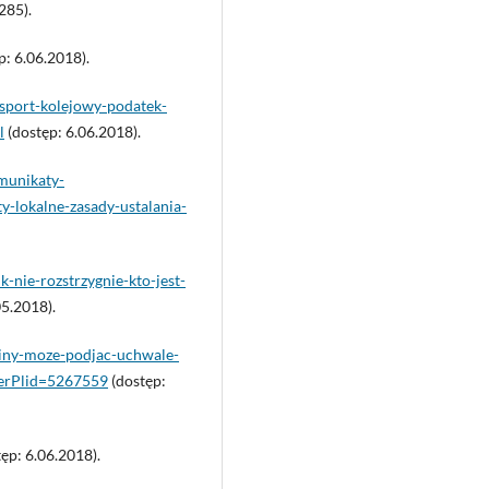
285).
p: 6.06.2018).
nsport-kolejowy-podatek-
l
(dostęp: 6.06.2018).
omunikaty-
y-lokalne-zasady-ustalania-
-nie-rozstrzygnie-kto-jest-
05.2018).
gminy-moze-podjac-uchwale-
rerPlid=5267559
(dostęp:
ęp: 6.06.2018).