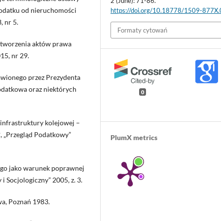
2 (June): 71-86.
podatku od nieruchomości
https://doi.org/10.18778/1509-877X
 nr 5.
Formaty cytowań
s tworzenia aktów prawa
15, nr 29.
wionego przez Prezydenta
odatkowa oraz niektórych
0
infrastruktury kolejowej –
?, „Przegląd Podatkowy”
PlumX metrics
ego jako warunek poprawnej
i Socjologiczny” 2005, z. 3.
wa, Poznań 1983.