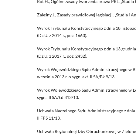
Rot H., Ogólne zasady tworzenia prawa PRL, „Studia 
Zaleśny J., Zasady prawidłowej legislacji, „Studia i An
Wyrok Trybunału Konstytucyjnego z dnia 18 listopada
(Dz.U. z 2014 r., poz. 1663).
Wyrok Trybunału Konstytucyjnego z dnia 13 grudnia 
(Dz.U. z 2017 r., poz. 2432).
Wyrok Wojewódzkiego Sądu Administracyjnego w Bi
września 2013 r. o sygn. akt. II SA/Bk 9/13.
Wyrok Wojewódzkiego Sądu Administracyjnego w Łod
sygn. III SA/Łd 313/13.
Uchwała Naczelnego Sądu Administracyjnego z dnia 3 
II FPS 11/13.
Uchwała Regionalnej Izby Obrachunkowej w Zielonej