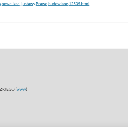
po,nowelizacji,ustawy,Prawo,budowlane,12505.html
KIEGO (
www
)