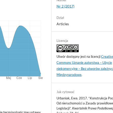
Nr 2 (2017)
Dział
Articles
Licencja
Utwór dostępny jest na licencji
Creativ
Commons Uznanie autorstwa – Użycie
niekomercyjne – Bez utworów zależnyc
Międzynarodowe
.
Jak cytować
Urbaniak, Ewa. 2017. “Konstrukcja Po
Od nieruchomości a Zasady prawidłowe
Legislacji”.
Kwartalnik Prawa Podatkowe
acje terminologiczne ustawy