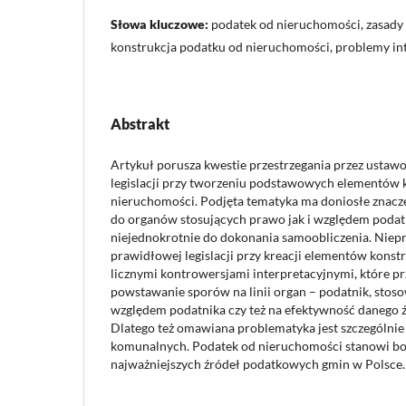
Słowa kluczowe:
podatek od nieruchomości, zasady p
konstrukcja podatku od nieruchomości, problemy in
Abstrakt
Artykuł porusza kwestie przestrzegania przez usta
legislacji przy tworzeniu podstawowych elementów 
nieruchomości. Podjęta tematyka ma doniosłe znacz
do organów stosujących prawo jak i względem poda
niejednokrotnie do dokonania samoobliczenia. Niepr
prawidłowej legislacji przy kreacji elementów konst
licznymi kontrowersjami interpretacyjnymi, które pr
powstawanie sporów na linii organ – podatnik, sto
względem podatnika czy też na efektywność danego
Dlatego też omawiana problematyka jest szczególnie 
komunalnych. Podatek od nieruchomości stanowi b
najważniejszych źródeł podatkowych gmin w Polsce.