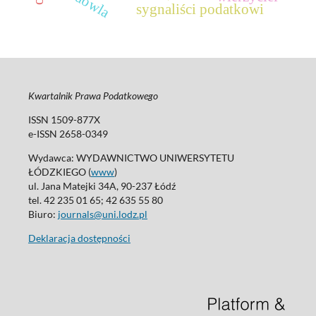
budowla
sygnaliści podatkowi
Kwartalnik Prawa Podatkowego
ISSN 1509-877X
e-ISSN 2658-0349
Wydawca: WYDAWNICTWO UNIWERSYTETU
ŁÓDZKIEGO (
www
)
ul. Jana Matejki 34A, 90-237 Łódź
tel. 42 235 01 65; 42 635 55 80
Biuro:
journals@uni.lodz.pl
Deklaracja dostępności