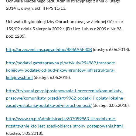
Uchwała Naczelnego Sądu Administracyjnego z dnia 3 lutego
2014 r., o sygn. akt: II FPS 11/13.
Uchwała Regionalnej Izby Obrachunkowej w Zielonej Górze nr
159/09 z dnia 5 sierpnia 2009 r. (Dz.Urz. Lubus z 2009 r. Nr 93,
poz. 1285).
http://orzeczenia.nsa.gov.pl/doc/B846A5F30B
(dostęp: 6.06.2018).
http://podatki.gazetaprawna.pl/artykuly/994969,transport-
kolejowy-podatek-od-budynkow-gruntow-infrastruktura-
kolejowa.html
(dostęp: 6.06.2018).
http://trybunal.gov.pl/postepowanie-i-orzeczenia/komunikaty-
prasowe/komunikaty-przed/art/9962-podatki-i-oplaty-lokalne-
zasady-ustalania-podatku-od-nierucho­mosci/
(dostęp: 3.05.2018).
http://www.rp.pl/Administracja/307059963-Urzednik-nie-
rozstrzygnie-kto-jest-spadkobierca-strony-postepowania.html
(dostęp: 3.05.2018).