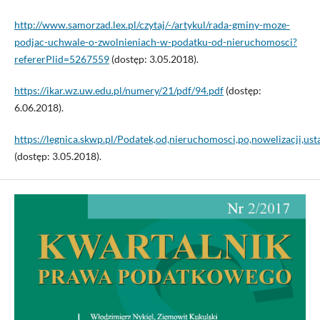
http://www.samorzad.lex.pl/czytaj/-/artykul/rada-gminy-moze-
podjac-uchwale-o-zwolnieniach-w-podatku-od-nieruchomosci?
refererPlid=5267559
(dostęp: 3.05.2018).
https://ikar.wz.uw.edu.pl/numery/21/pdf/94.pdf
(dostęp:
6.06.2018).
https://legnica.skwp.pl/Podatek,od,nieruchomosci,po,nowelizacji,
(dostęp: 3.05.2018).