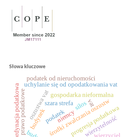
Słowa kluczowe
podatek od nieruchomości
uchylanie się od opodatkowania vat
ordynacja podatkowa
oszustwa vat
prawo podatkowe
gospodarka nieformalna
środki zwalczania oszustw
vat
silos
szara strefa
progresja podatkowa
budynek
podatek
niemcy
wierzytelność
wierzyciel