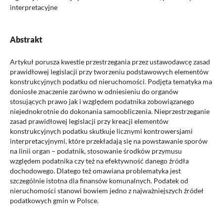
interpretacyjne
Abstrakt
Artykuł porusza kwestie przestrzegania przez ustawodawcę zasad
prawidłowej legislacji przy tworzeniu podstawowych elementów
konstrukcyjnych podatku od nieruchomości. Podjęta tematyka ma
doniosłe znaczenie zarówno w odniesieniu do organów
stosujących prawo jak i względem podatnika zobowiązanego
niejednokrotnie do dokonania samoobliczenia. Nieprzestrzeganie
zasad prawidłowej legislacji przy kreacji elementów
konstrukcyjnych podatku skutkuje licznymi kontrowersjami
interpretacyjnymi, które przekładają się na powstawanie sporów
na linii organ – podatnik, stosowanie środków przymusu
względem podatnika czy też na efektywność danego źródła
dochodowego. Dlatego też omawiana problematyka jest
szczególnie istotna dla finansów komunalnych. Podatek od
nieruchomości stanowi bowiem jedno z najważniejszych źródeł
podatkowych gmin w Polsce.