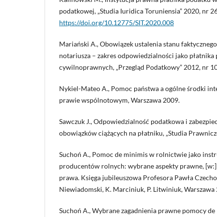
podatkowej, „Studia Iuridica Toruniensia” 2020, nr 26
https://doi.org/10.12775/SIT.2020.008
Mariański A., Obowiązek ustalenia stanu faktycznego
notariusza – zakres odpowiedzialności jako płatnika
cywilnoprawnych, „Przegląd Podatkowy” 2012, nr 10,
Nykiel-Mateo A., Pomoc państwa a ogólne środki in
prawie wspólnotowym, Warszawa 2009.
Sawczuk J., Odpowiedzialność podatkowa i zabezpiecz
obowiązków ciążących na płatniku, „Studia Prawnicze
Suchoń A., Pomoc de minimis w rolnictwie jako ins
producentów rolnych: wybrane aspekty prawne, [w:]
prawa. Księga jubileuszowa Profesora Pawła Czechow
Niewiadomski, K. Marciniuk, P. Litwiniuk, Warszawa
Suchoń A., Wybrane zagadnienia prawne pomocy de m