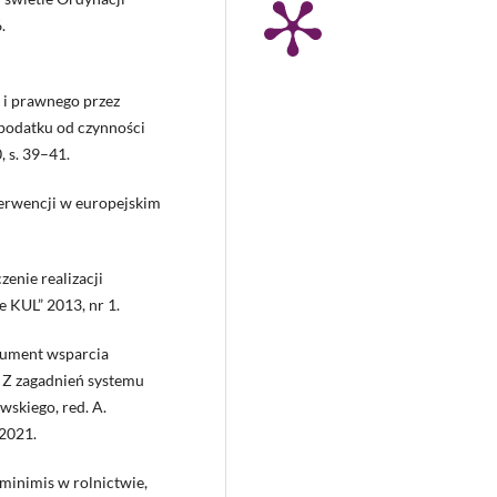
.
 i prawnego przez
 podatku od czynności
 s. 39–41.
terwencji w europejskim
enie realizacji
 KUL” 2013, nr 1.
trument wsparcia
 Z zagadnień systemu
skiego, red. A.
 2021.
inimis w rolnictwie,