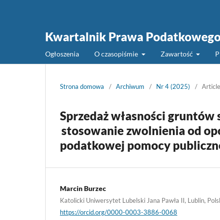
Kwartalnik Prawa Podatkoweg
Ogłoszenia
O czasopiśmie
Zawartość
P
Strona domowa
/
Archiwum
/
Nr 4 (2025)
/
Articl
Sprzedaż własności gruntów 
stosowanie zwolnienia od op
podatkowej pomocy publiczn
Marcin Burzec
Katolicki Uniwersytet Lubelski Jana Pawła II, Lublin, Pol
https://orcid.org/0000-0003-3886-0068