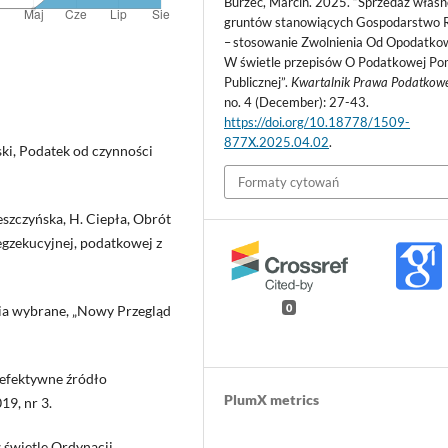
Burzec, Marcin. 2025. “Sprzedaż własn
gruntów stanowiących Gospodarstwo 
– stosowanie Zwolnienia Od Opodatko
W świetle przepisów O Podatkowej P
Publicznej”.
Kwartalnik Prawa Podatkow
no. 4 (December): 27-43.
https://doi.org/10.18778/1509-
877X.2025.04.02
.
ski, Podatek od czynności
Formaty cytowań
zeszczyńska, H. Ciepła, Obrót
egzekucyjnej, podatkowej z
nia wybrane, „Nowy Przegląd
0
y efektywne źródło
PlumX metrics
9, nr 3.
 świetle Ordynacji