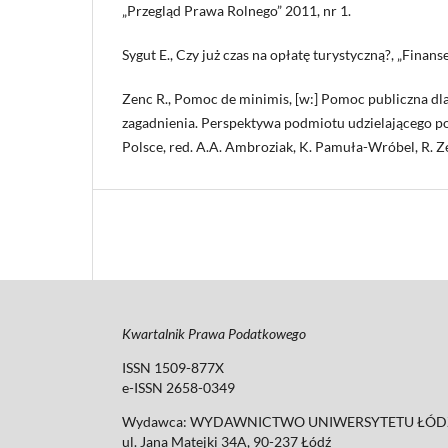
„Przegląd Prawa Rolnego” 2011, nr 1.
Sygut E., Czy już czas na opłatę turystyczną?, „Finan
Zenc R., Pomoc de minimis, [w:] Pomoc publiczna d
zagadnienia. Perspektywa podmiotu udzielającego po
Polsce, red. A.A. Ambroziak, K. Pamuła-Wróbel, R. 
Kwartalnik Prawa Podatkowego
ISSN 1509-877X
e-ISSN 2658-0349
Wydawca: WYDAWNICTWO UNIWERSYTETU ŁÓDZ
ul. Jana Matejki 34A, 90-237 Łódź