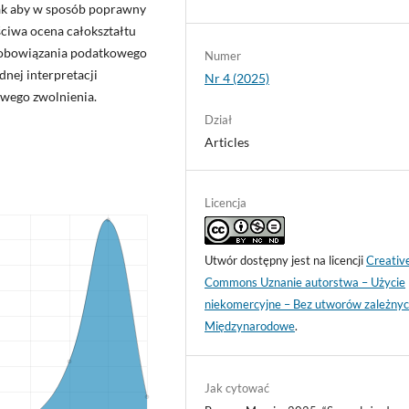
tak aby w sposób poprawny
ciwa ocena całokształtu
 zobowiązania podatkowego
Numer
nej interpretacji
Nr 4 (2025)
wego zwolnienia.
Dział
Articles
Licencja
Utwór dostępny jest na licencji
Creativ
Commons Uznanie autorstwa – Użycie
niekomercyjne – Bez utworów zależnyc
Międzynarodowe
.
Jak cytować