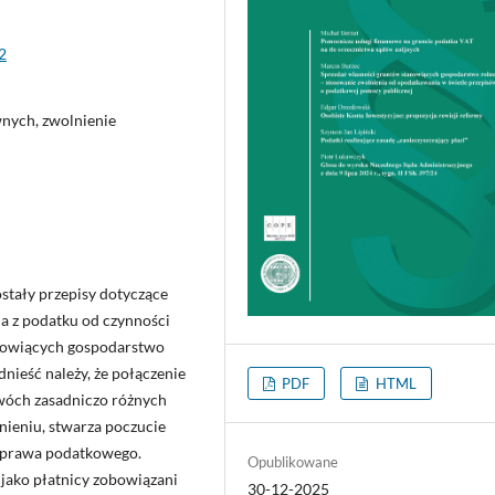
2
nych, zwolnienie
tały przepisy dotyczące
a z podatku od czynności
nowiących gospodarstwo
nieść należy, że połączenie
PDF
HTML
dwóch zasadniczo różnych
nieniu, stwarza poczucie
 prawa podatkowego.
Opublikowane
 jako płatnicy zobowiązani
30-12-2025