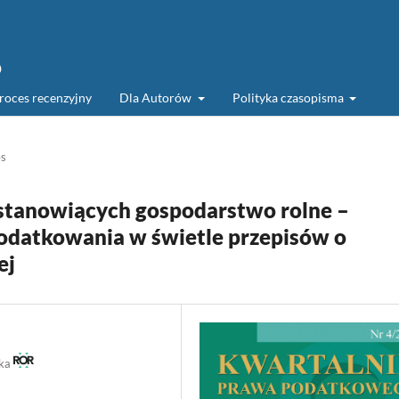
o
roces recenzyjny
Dla Autorów
Polityka czasopisma
es
stanowiących gospodarstwo rolne –
odatkowania w świetle przepisów o
ej
ska