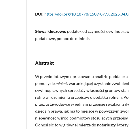
DOI:
https://doi.org/10.18778/1509-877X.2025.04.0
Słowa kluczowe:
podatek od czynności cywilnopraw
podatkowe, pomoc de minimis
Abstrakt
W przedmiotowym opracowaniu analizie poddane zos
pomocy de
minimis
warunkującej uzyskanie zwolnieni
cywilnoprawnych sprzedaży własności gruntów sta
rolne w rozumieniu przepisów o podatku rolnym. Pod
przez ustawodawcę w jednym przepisie regulacji z 
dziedzin prawa, jak ma to miejsce w powyższym zwol
niepewność wśród podmiotów stosujących przepisy
Odnosi się to w głównej mierze do notariuszy, którzy