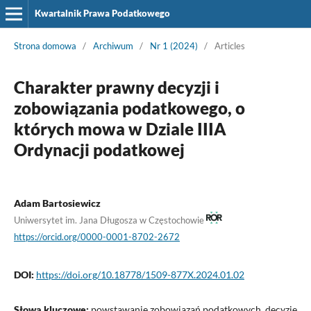
Kwartalnik Prawa Podatkowego
Strona domowa
/
Archiwum
/
Nr 1 (2024)
/
Articles
Charakter prawny decyzji i
zobowiązania podatkowego, o
których mowa w Dziale IIIA
Ordynacji podatkowej
Adam Bartosiewicz
Uniwersytet im. Jana Długosza w Częstochowie
https://orcid.org/0000-0001-8702-2672
DOI:
https://doi.org/10.18778/1509-877X.2024.01.02
Słowa kluczowe:
powstawanie zobowiązań podatkowych, decyzje