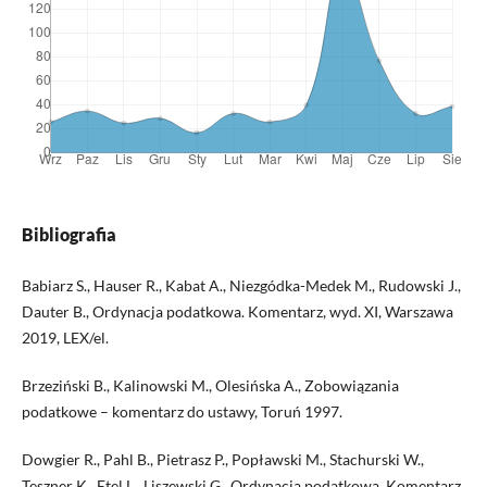
Bibliografia
Babiarz S., Hauser R., Kabat A., Niezgódka-Medek M., Rudowski J.,
Dauter B., Ordynacja podatkowa. Komentarz, wyd. XI, Warszawa
2019, LEX/el.
Brzeziński B., Kalinowski M., Olesińska A., Zobowiązania
podatkowe – komentarz do ustawy, Toruń 1997.
Dowgier R., Pahl B., Pietrasz P., Popławski M., Stachurski W.,
Teszner K., Etel L., Liszewski G., Ordynacja podatkowa. Komentarz.