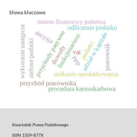
Słowa kluczowe
interes finansowy państwa
odliczenie podatku
wykonanie zastępcze
decyzja
przychody pasywne
udział w kapitale
funkcjonariusz
zielone podatki
podatki
pracownik
dowody
vat
ppp
unikanie opodatkowania
przychód pracownika
procedura karnoskarbowa
Kwartalnik Prawa Podatkowego
ISSN 1509-877X