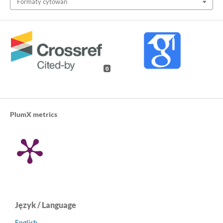
Formaty cytowań
0
PlumX metrics
Język / Language
English