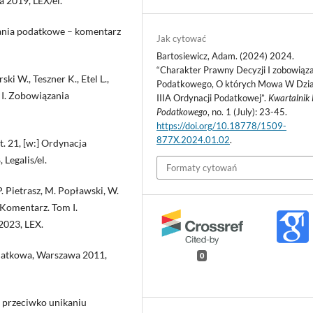
 2019, LEX/el.
ązania podatkowe – komentarz
Jak cytować
Bartosiewicz, Adam. (2024) 2024.
“Charakter Prawny Decyzji I zobowiąz
ki W., Teszner K., Etel L.,
Podatkowego, O których Mowa W Dzia
 I. Zobowiązania
IIIA Ordynacji Podatkowej”.
Kwartalnik
Podatkowego
, no. 1 (July): 23-45.
https://doi.org/10.18778/1509-
877X.2024.01.02
.
 21, [w:] Ordynacja
Legalis/el.
Formaty cytowań
 P. Pietrasz, M. Popławski, W.
. Komentarz. Tom I.
2023, LEX.
odatkowa, Warszawa 2011,
0
j przeciwko unikaniu