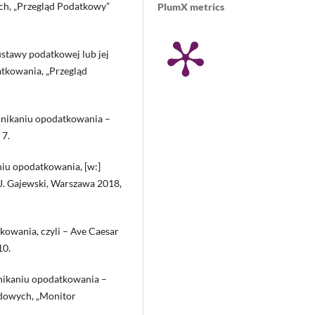
ch, „Przegląd Podatkowy”
PlumX metrics
ustawy podatkowej lub jej
atkowania, „Przegląd
 unikaniu opodatkowania –
 7.
niu opodatkowania, [w:]
J. Gajewski, Warszawa 2018,
owania, czyli – Ave Caesar
10.
unikaniu opodatkowania –
odowych, „Monitor