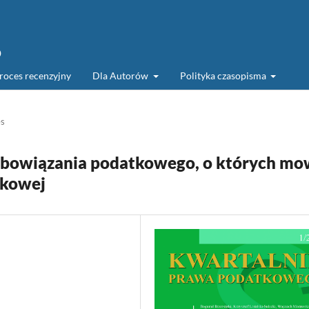
o
roces recenzyjny
Dla Autorów
Polityka czasopisma
es
zobowiązania podatkowego, o których m
tkowej