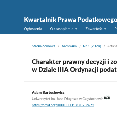
Kwartalnik Prawa Podatkoweg
Ogłoszenia
O czasopiśmie
Zawartość
P
Strona domowa
/
Archiwum
/
Nr 1 (2024)
/
Articl
Charakter prawny decyzji i 
w Dziale IIIA Ordynacji poda
Adam Bartosiewicz
Uniwersytet im. Jana Długosza w Częstochowie
https://orcid.org/0000-0001-8702-2672