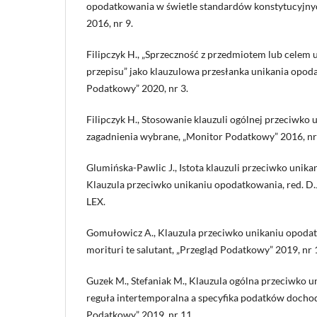
opodatkowania w świetle standardów konstytucyjny
2016, nr 9.
Filipczyk H., „Sprzeczność z przedmiotem lub celem 
przepisu” jako klauzulowa przesłanka unikania opod
Podatkowy” 2020, nr 3.
Filipczyk H., Stosowanie klauzuli ogólnej przeciwko
zagadnienia wybrane, „Monitor Podatkowy” 2016, nr
Glumińska-Pawlic J., Istota klauzuli przeciwko unika
Klauzula przeciwko unikaniu opodatkowania, red. D.
LEX.
Gomułowicz A., Klauzula przeciwko unikaniu opodatk
morituri te salutant, „Przegląd Podatkowy” 2019, nr 
Guzek M., Stefaniak M., Klauzula ogólna przeciwko 
reguła intertemporalna a specyfika podatków doch
Podatkowy” 2019, nr 11.