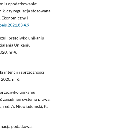
kaniu opodatkowania:
ik, czy regulacja stosowana
, Ekonomiczny i
peis.2021.83.4.9
uzuli przeciwko unikaniu
iałania Unikaniu
20, nr 4,
 intencji i sprzeczności
 2020, nr 6.
e przeciwko unikaniu
Z zagadnień systemu prawa.
 red. A. Niewiadomski, K.
dynacja podatkowa.