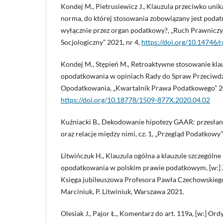
Kondej M., Pietrusiewicz J., Klauzula przeciwko uni
norma, do której stosowania zobowiązany jest podatn
wyłącznie przez organ podatkowy?, „Ruch Prawniczy
Socjologiczny” 2021, nr 4,
https://doi.org/10.14746/r
Kondej M., Stępień M., Retroaktywne stosowanie kla
opodatkowania w opiniach Rady do Spraw Przeciwdz
Opodatkowania, „Kwartalnik Prawa Podatkowego” 20
https://doi.org/10.18778/1509-877X.2020.04.02
Kuźniacki B., Dekodowanie hipotezy GAAR: przesłanki
oraz relacje między nimi, cz. 1, „Przegląd Podatkowy”
Litwińczuk H., Klauzula ogólna a klauzule szczególn
opodatkowania w polskim prawie podatkowym, [w:] 
Księga jubileuszowa Profesora Pawła Czechowskiego,
Marciniuk, P. Litwiniuk, Warszawa 2021.
Olesiak J., Pajor Ł., Komentarz do art. 119a, [w:] Or