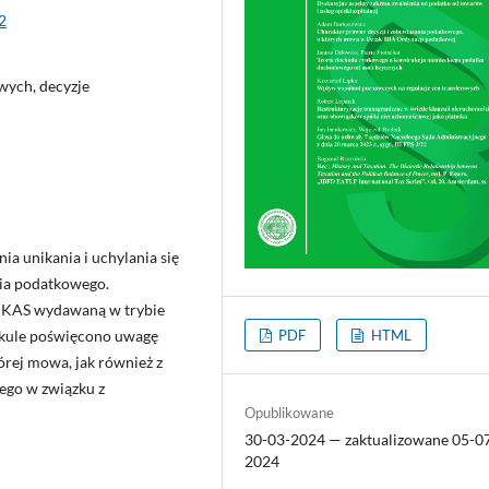
2
ych, decyzje
ia unikania i uchylania się
ia podatkowego.
fa KAS wydawaną w trybie
tykule poświęcono uwagę
PDF
HTML
órej mowa, jak również z
ego w związku z
Opublikowane
30-03-2024 — zaktualizowane 05-0
2024