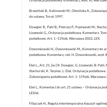
Ordynacja podatkowa. Komentarz, wyd. XI, Warszawa
Brzeziński B., Kalinowski M., Olesińska A., Zobowi
do ustawy, Toruń 1997.
Dowgier R., Pahl B., Pietrasz P., Popławski M., Stachurs
Liszewski G., Ordynacja podatkowa. Komentarz. Tom
podatkowe. Art. 1–119zzk, Warszawa 2022, LEX.
Dzwonkowski H., Dzwonkowski M., Komentarz do art.
podatkowa. Komentarz, red. H. Dzwonkowski, wyd. 8, 
Etel L., Art. 21, [w:] R. Dowgier, G. Liszewski, B. Pahl,
Stachurski, K. Teszner, L. Etel, Ordynacja podatkowa
Zobowiązania podatkowe. Art. 1–119zzk, Warszawa 
Etel L., Komentarz do art. 21 ustawy – Ordynacja p
LEX/el.
Filipczyk H., Reguła intertemporalna klauzuli ogólne