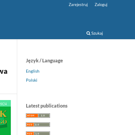
Zarejestruj
Zaloguj
Szukaj
Język / Language
owa
English
Polski
Latest publications