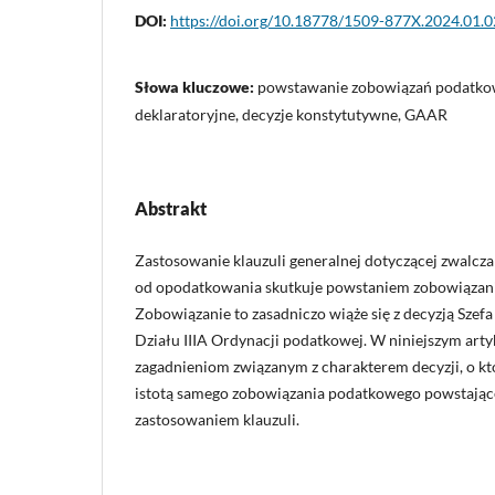
DOI:
https://doi.org/10.18778/1509-877X.2024.01.0
Słowa kluczowe:
powstawanie zobowiązań podatkow
deklaratoryjne, decyzje konstytutywne, GAAR
Abstrakt
Zastosowanie klauzuli generalnej dotyczącej zwalczan
od opodatkowania skutkuje powstaniem zobowiązan
Zobowiązanie to zasadniczo wiąże się z decyzją Sze
Działu IIIA Ordynacji podatkowej. W niniejszym ar
zagadnieniom związanym z charakterem decyzji, o kt
istotą samego zobowiązania podatkowego powstając
zastosowaniem klauzuli.