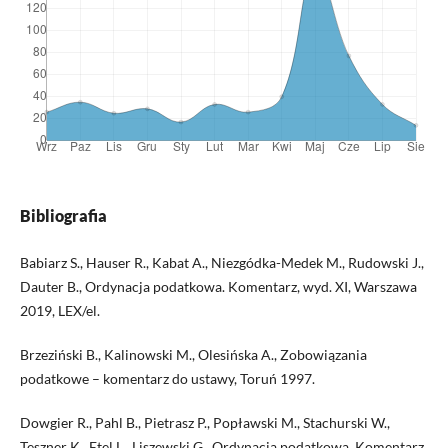
Bibliografia
Babiarz S., Hauser R., Kabat A., Niezgódka-Medek M., Rudowski J.,
Dauter B., Ordynacja podatkowa. Komentarz, wyd. XI, Warszawa
2019, LEX/el.
Brzeziński B., Kalinowski M., Olesińska A., Zobowiązania
podatkowe – komentarz do ustawy, Toruń 1997.
Dowgier R., Pahl B., Pietrasz P., Popławski M., Stachurski W.,
Teszner K., Etel L., Liszewski G., Ordynacja podatkowa. Komentarz.