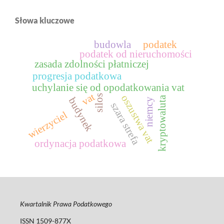
Słowa kluczowe
budowla
podatek
podatek od nieruchomości
zasada zdolności płatniczej
progresja podatkowa
uchylanie się od opodatkowania vat
vat
oszustwa vat
silos
kryptowaluta
budynek
niemcy
szara strefa
wierzyciel
ordynacja podatkowa
Kwartalnik Prawa Podatkowego
ISSN 1509-877X