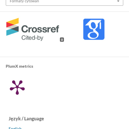
Formaty cytowań
0
PlumX metrics
Język / Language
English