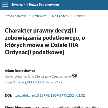
Kwartalnik Prawa Podatkowego
Strona domowa
/
Archiwum
/
Nr 1 (2024)
/
Articles
Charakter prawny decyzji i
zobowiązania podatkowego, o
których mowa w Dziale IIIA
Ordynacji podatkowej
Adam Bartosiewicz
Uniwersytet im. Jana Długosza w Częstochowie
https://orcid.org/0000-0001-8702-2672
DOI:
https://doi.org/10.18778/1509-877X.2024.01.02
Słowa kluczowe:
powstawanie zobowiązań podatkowych, decyzje