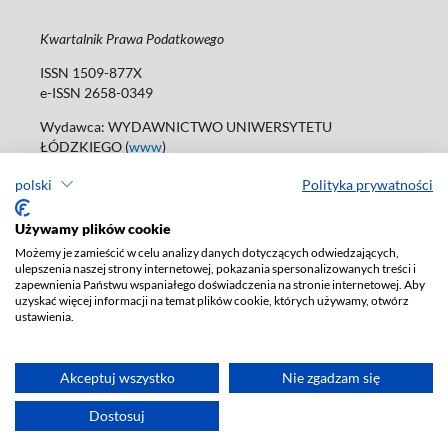
Kwartalnik Prawa Podatkowego
ISSN 1509-877X
e-ISSN 2658-0349
Wydawca: WYDAWNICTWO UNIWERSYTETU
ŁÓDZKIEGO (
www
)
ul. Jana Matejki 34A, 90-237 Łódź
polski
Polityka prywatności
tel. 42 235 01 65; 42 635 55 80
Biuro:
journals@uni.lodz.pl
Używamy plików cookie
Deklaracja dostępności
Możemy je zamieścić w celu analizy danych dotyczących odwiedzających,
ulepszenia naszej strony internetowej, pokazania spersonalizowanych treści i
zapewnienia Państwu wspaniałego doświadczenia na stronie internetowej. Aby
uzyskać więcej informacji na temat plików cookie, których używamy, otwórz
ustawienia.
Akceptuj wszystko
Nie zgadzam się
Dostosuj