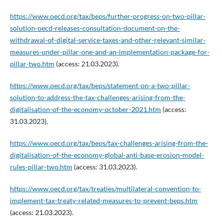
https://www.oecd.org/tax/beps/further-progress-on-two-pillar-
solution-oecd-releases-consultation-document-on-the-
withdrawal-of-digital-service-taxes-and-other-relevant-similar-
measures-under-pillar-one-and-an-implementation-package-for-
pillar-two.htm
(access: 21.03.2023).
https://www.oecd.org/tax/beps/statement-on-a-two-pillar-
solution-to-address-the-tax-challenges-arising-from-the-
digitalisation-of-the-economy-october-2021.htm
(access:
31.03.2023).
https://www.oecd.org/tax/beps/tax-challenges-arising-from-the-
digitalisation-of-the-economy-global-anti-base-erosion-model-
rules-pillar-two.htm
(access: 31.03.2023).
https://www.oecd.org/tax/treaties/multilateral-convention-to-
implement-tax-treaty-related-measures-to-prevent-beps.htm
(access: 21.03.2023).