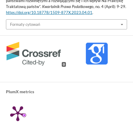
państwami rozwiniętymi a rozwijającymi Się I Ich wpływ Na Praktykę
Traktatową państw”.
Kwartalnik Prawa Podatkowego
, no. 4 (April): 9-29.
https://doi.org/10.18778/1509-877X.2023.04.01
.
Formaty cytowań
0
PlumX metrics