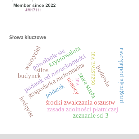
Słowa kluczowe
kryptowaluta
wierzyciel
powołanie się
progresja podatkowa
oszustwa vat
podatek od nieruchomości
gospodarka nieformalna
budowla
silos
szara strefa
budynek
niemcy
vat
podatek
hedqvist
środki zwalczania oszustw
zasada zdolności płatniczej
zeznanie sd-3