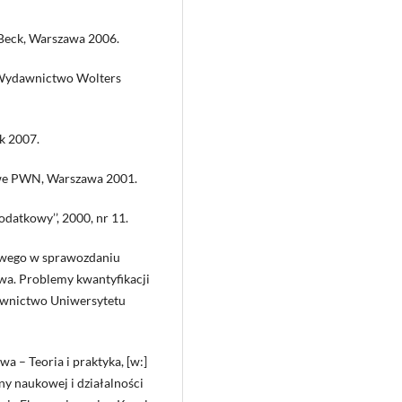
Beck, Warszawa 2006.
, Wydawnictwo Wolters
k 2007.
owe PWN, Warszawa 2001.
datkowy’’, 2000, nr 11.
sowego w sprawozdaniu
wa. Problemy kwantyfikacji
dawnictwo Uniwersytetu
wa – Teoria i praktyka, [w:]
y naukowej i działalności