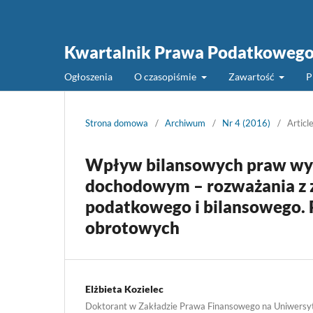
Kwartalnik Prawa Podatkoweg
Ogłoszenia
O czasopiśmie
Zawartość
P
Strona domowa
/
Archiwum
/
Nr 4 (2016)
/
Articl
Wpływ bilansowych praw wyb
dochodowym – rozważania z za
podatkowego i bilansowego.
obrotowych
Elżbieta Kozielec
Doktorant w Zakładzie Prawa Finansowego na Uniwersyt