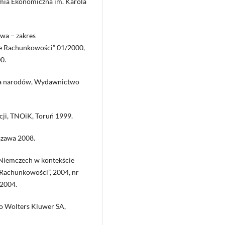
emia Ekonomiczna im. Karola
owa – zakres
ne Rachunkowości” 01/2000,
0.
twa narodów, Wydawnictwo
cji, TNOiK, Toruń 1999.
szawa 2008.
 Niemczech w kontekście
 Rachunkowości”, 2004, nr
 2004.
o Wolters Kluwer SA,