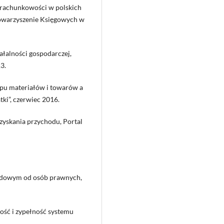
i rachunkowości w polskich
towarzyszenie Księgowych w
łalności gospodarczej,
3.
pu materiałów i towarów a
tki”, czerwiec 2016.
zyskania przychodu, Portal
hodowym od osób prawnych,
ość i zypełność systemu