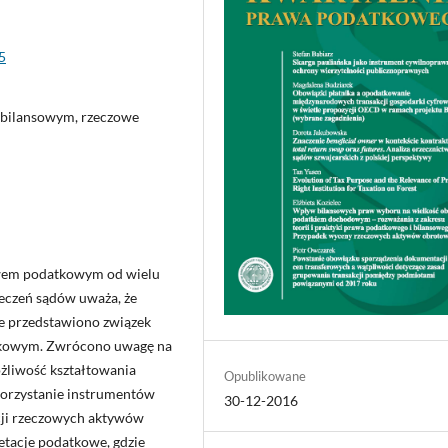
5
 bilansowym, rzeczowe
awem podatkowym od wielu
zeczeń sądów uważa, że
le przedstawiono związek
tkowym. Zwrócono uwagę na
żliwość kształtowania
Opublikowane
orzystanie instrumentów
30-12-2016
ncji rzeczowych aktywów
etacje podatkowe, gdzie