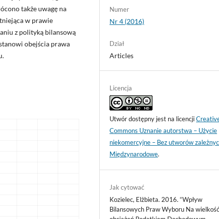
rócono także uwagę na
Numer
stniejąca w prawie
Nr 4 (2016)
niu z polityką bilansową
Dział
 stanowi obejścia prawa
Articles
u.
Licencja
Utwór dostępny jest na licencji
Creativ
Commons Uznanie autorstwa – Użycie
niekomercyjne – Bez utworów zależnyc
Międzynarodowe
.
Jak cytować
Kozielec, Elżbieta. 2016. “Wpływ
Bilansowych Praw Wyboru Na wielkoś
obciążeń Podatkiem Dochodowym –