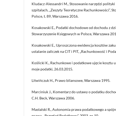
Kludacz-Alessandri M., Stosowanie narzędzi polityk
szpitalach, „Zeszyty Teoretyczne Rachunkowości”, S
Polsce, t. 89, Warszawa 2016.
Kosakowski E., Podatki dochodowe od dochodu z dzia
Stowarzyszenie Księgowych w Polsce, Warszawa 201
Kosakowski E., Uproszczona ewidencja kosztów zaku
ustalanie zaliczek na CIT i PIT, „Rachunkowość i Poda
Koślicki K., Rachunkowe i podatkowe ujęcie kosztu u
moje podatki, 26.03.2015.
Litwińczuk H., Prawo bilansowe, Warszawa 1995.
Marciniuk J., Komentarz do ustawy o podatku doc
C.H. Beck, Warszawa 2006.
Mastalski R., Autonomia prawa podatkowego a spójn
prawa, „Przegląd Podatkowy”, 2003, nr 10.