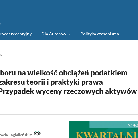
o
roces recenzyjny
Dla Autorów
Polityka czasopisma
es
oru na wielkość obciążeń podatkiem
kresu teorii i praktyki prawa
 Przypadek wyceny rzeczowych aktywów
ecie Jagiellońskim