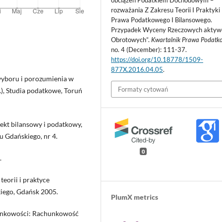
rozważania Z Zakresu Teorii I Praktyki
Prawa Podatkowego I Bilansowego.
Przypadek Wyceny Rzeczowych akty
Obrotowych”.
Kwartalnik Prawa Podatk
no. 4 (December): 111-37.
https://doi.org/10.18778/1509-
877X.2016.04.05
.
 wyboru i porozumienia w
Formaty cytowań
), Studia podatkowe, Toruń
ekt bilansowy i podatkowy,
u Gdańskiego, nr 4.
0
.
eorii i praktyce
ego, Gdańsk 2005.
PlumX metrics
unkowości: Rachunkowość