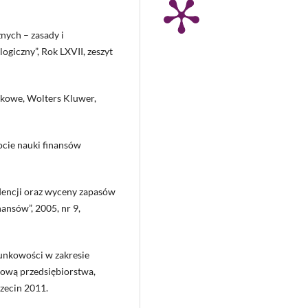
ych – zasady i
ogiczny”, Rok LXVII, zeszyt
tkowe, Wolters Kluwer,
tocie nauki finansów
dencji oraz wyceny zapasów
ansów”, 2005, nr 9,
unkowości w zakresie
ową przedsiębiorstwa,
czecin 2011.