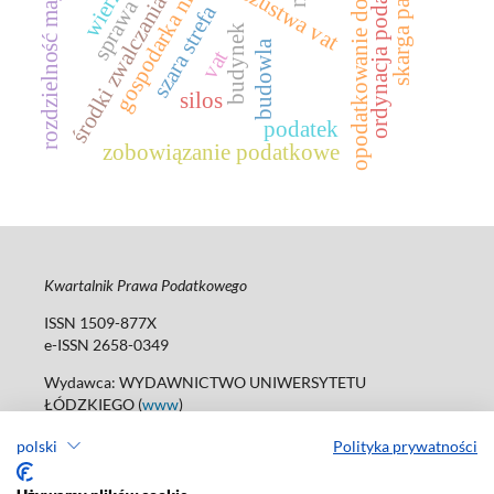
gospodarka nieformalna
skarga pauliańska
środki zwalczania oszustw
rozdzielność majątkowa
ordynacja podatkowa
opodatkowanie dochodu
oszustwa vat
szara strefa
budynek
budowla
vat
silos
podatek
zobowiązanie podatkowe
Kwartalnik Prawa Podatkowego
ISSN 1509-877X
e-ISSN 2658-0349
Wydawca: WYDAWNICTWO UNIWERSYTETU
ŁÓDZKIEGO (
www
)
ul. Jana Matejki 34A, 90-237 Łódź
polski
Polityka prywatności
tel. 42 235 01 65; 42 635 55 80
Biuro:
journals@uni.lodz.pl