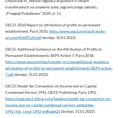
Litwińczuk H., Wpływ regulacji krajowych o cenach
transferowych na ustalenie zysku zagranicznego zakładu,
„Przegląd Podatkowy” 2020, nr 11.
OECD, 2010 Report on attribution of profits to permanent
establishment, Paris 2010,
https://www.oecd.org/ctp/transfer-
pricing/45689524.pdf
(dostęp: 10.01.2022).
OECD, Additional Guidance on the Attribution of Profits to
Permanent Establishments, BEPS Action 7, Paris 2018,
https://www.oecd.org/tax/transfer-pricing/additional-guidance-
attribution-of-profits-to-permanent-establishments-BEPS-action-
7.pdf
(dostęp: 31.01.2022).
OECD, Model Tax Convention on Income and on Capital:
Condensed Version 1992, OECD Publishing, Paris 1992,
https://read.oecd-ilibrary.org/taxation/model-tax-convention-on-
income-and-on-capital-condensed-version-september-
1992_mtc_cond-1992-en#page25
(dostęp: 31.01.2022).