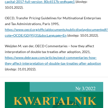
capital-2017-full-version_80c6517b-en#page1
(dostęp:
10.01.2022).
OECD, Transfer Pricing Guidelines for Multinational Enterprises
and Tax Administrations, Paris 1995,
https://www.oecd.org/officialdocuments/publicdisplaydocumentpdf/
cote=OCDE/GD(95)31&docLanguage=En
(dostęp: 10.01.2022).
Weijden M. van der, OECD Commentaries – how they affect
interpretation of double tax treaties after adoption, 2021,
https://www.debrauw.com/articles/oecd-commentaries-how-
they-affect-interpretation-of-double-tax-treaties-after-adoption
(dostęp: 31.01.2022).