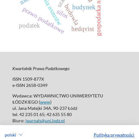
gospodarka nieformalna
budowla
budynek
prawo podatkowe
silos
podatek
hedqvist
Kwartalnik Prawa Podatkowego
ISSN 1509-877X
e-ISSN 2658-0349
Wydawca: WYDAWNICTWO UNIWERSYTETU
ŁÓDZKIEGO (
www
)
ul. Jana Matejki 34A, 90-237 Łódź
tel. 42 235 01 65; 42 635 55 80
Biuro:
journals@uni.lodz.pl
Deklaracja dostępności
polski
Polityka prywatności