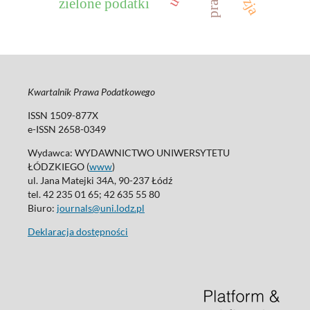
zielone podatki
Kwartalnik Prawa Podatkowego
ISSN 1509-877X
e-ISSN 2658-0349
Wydawca: WYDAWNICTWO UNIWERSYTETU
ŁÓDZKIEGO (
www
)
ul. Jana Matejki 34A, 90-237 Łódź
tel. 42 235 01 65; 42 635 55 80
Biuro:
journals@uni.lodz.pl
Deklaracja dostępności