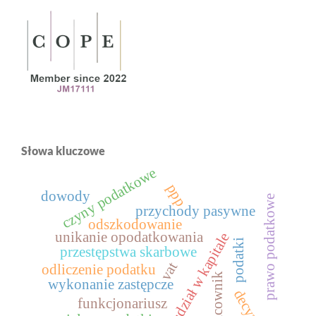
Słowa kluczowe
czyny podatkowe
ppp
dowody
prawo podatkowe
przychody pasywne
odszkodowanie
unikanie opodatkowania
udział w kapitale
podatki
przestępstwa skarbowe
vat
odliczenie podatku
pracownik
wykonanie zastępcze
decyzja
funkcjonariusz