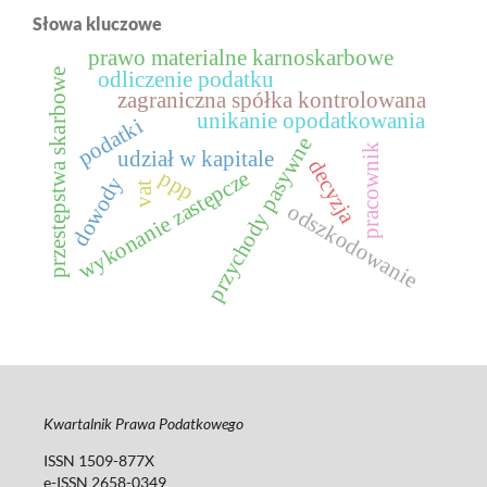
Słowa kluczowe
prawo materialne karnoskarbowe
przestępstwa skarbowe
odliczenie podatku
zagraniczna spółka kontrolowana
unikanie opodatkowania
podatki
przychody pasywne
pracownik
udział w kapitale
decyzja
wykonanie zastępcze
ppp
dowody
vat
odszkodowanie
Kwartalnik Prawa Podatkowego
ISSN 1509-877X
e-ISSN 2658-0349