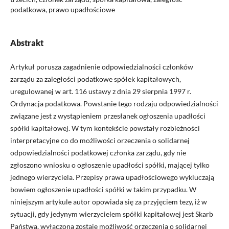
podatkowa, prawo upadłościowe
Abstrakt
Artykuł porusza zagadnienie odpowiedzialności członków
zarządu za zaległości podatkowe spółek kapitałowych,
uregulowanej w art. 116 ustawy z dnia 29 sierpnia 1997 r.
Ordynacja podatkowa. Powstanie tego rodzaju odpowiedzialności
związane jest z wystąpieniem przesłanek ogłoszenia upadłości
spółki kapitałowej. W tym kontekście powstały rozbieżności
interpretacyjne co do możliwości orzeczenia o solidarnej
odpowiedzialności podatkowej członka zarządu, gdy nie
zgłoszono wniosku o ogłoszenie upadłości spółki, mającej tylko
jednego wierzyciela. Przepisy prawa upadłościowego wykluczają
bowiem ogłoszenie upadłości spółki w takim przypadku. W
niniejszym artykule autor opowiada się za przyjęciem tezy, iż w
sytuacji, gdy jedynym wierzycielem spółki kapitałowej jest Skarb
Państwa, wyłączona zostaje możliwość orzeczenia o solidarnej