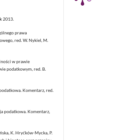
k 2013.
ogólnego prawa
wego, red. W. Nykiel, M.
alności w prawie
wie podatkowym, red. B.
 podatkowa. Komentarz, red.
acja podatkowa. Komentarz,
tańska, K. Hryćków-Mycka, P.