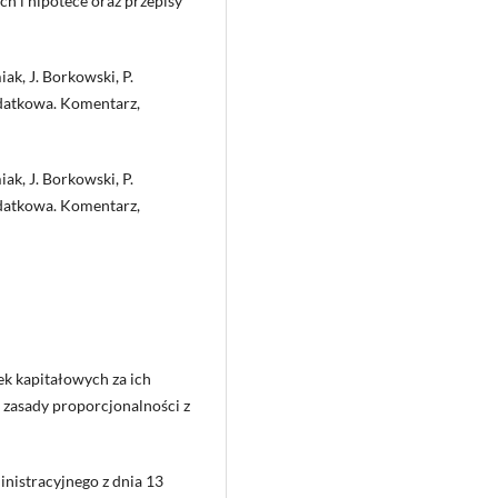
ch i hipotece oraz przepisy
iak, J. Borkowski, P.
odatkowa. Komentarz,
iak, J. Borkowski, P.
odatkowa. Komentarz,
ek kapitałowych za ich
e zasady proporcjonalności z
nistracyjnego z dnia 13