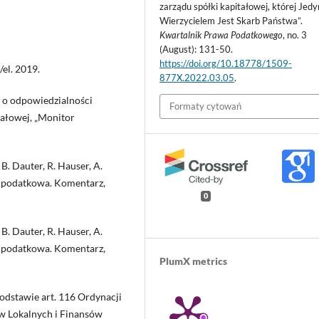
zarządu spółki kapitałowej, której Jed
Wierzycielem Jest Skarb Państwa”.
Kwartalnik Prawa Podatkowego
, no. 3
(August): 131-50.
https://doi.org/10.18778/1509-
el. 2019.
877X.2022.03.05
.
 o odpowiedzialności
Formaty cytowań
tałowej, „Monitor
 B. Dauter, R. Hauser, A.
a podatkowa. Komentarz,
0
 B. Dauter, R. Hauser, A.
a podatkowa. Komentarz,
PlumX metrics
odstawie art. 116 Ordynacji
w Lokalnych i Finansów