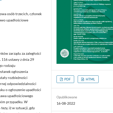
owa osób trzecich, członek
prawo upadłościowe
nków zarządu za zaległości
 116 ustawy z dnia 29
go rodzaju
esłanek ogłoszenia
stały rozbieżności
PDF
HTML
arnej odpowiedzialności
sku o ogłoszenie upadłości
 prawa upadłościowego
Opublikowane
akim przypadku. W
16-08-2022
ezy, iż w sytuacji, gdy