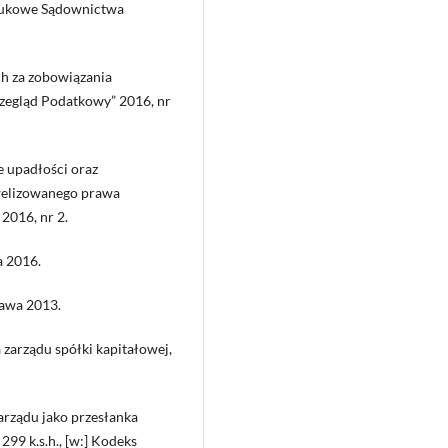
 Naukowe Sądownictwa
ch za zobowiązania
rzegląd Podatkowy” 2016, nr
e upadłości oraz
owelizowanego prawa
2016, nr 2.
a 2016.
zawa 2013.
 zarządu spółki kapitałowej,
arządu jako przesłanka
299 k.s.h., [w:] Kodeks