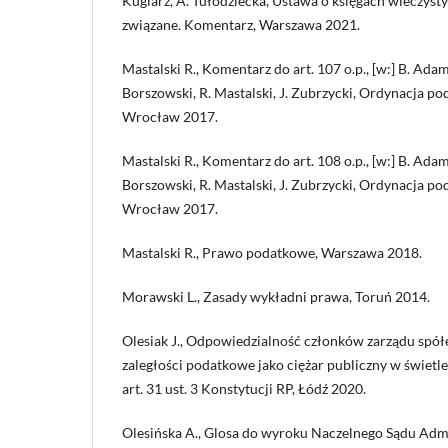
Kuglarz, A. Tułodziecka, Ustawa o księgach wieczysty
związane. Komentarz, Warszawa 2021.
Mastalski R., Komentarz do art. 107 o.p., [w:] B. Adam
Borszowski, R. Mastalski, J. Zubrzycki, Ordynacja p
Wrocław 2017.
Mastalski R., Komentarz do art. 108 o.p., [w:] B. Adam
Borszowski, R. Mastalski, J. Zubrzycki, Ordynacja p
Wrocław 2017.
Mastalski R., Prawo podatkowe, Warszawa 2018.
Morawski L., Zasady wykładni prawa, Toruń 2014.
Olesiak J., Odpowiedzialność członków zarządu spół
zaległości podatkowe jako ciężar publiczny w świetl
art. 31 ust. 3 Konstytucji RP, Łódź 2020.
Olesińska A., Glosa do wyroku Naczelnego Sądu Admi