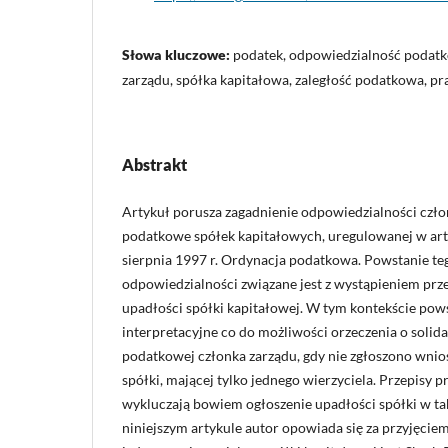
Słowa kluczowe:
podatek, odpowiedzialność podatk
zarządu, spółka kapitałowa, zaległość podatkowa, 
Abstrakt
Artykuł porusza zagadnienie odpowiedzialności czło
podatkowe spółek kapitałowych, uregulowanej w art.
sierpnia 1997 r. Ordynacja podatkowa. Powstanie te
odpowiedzialności związane jest z wystąpieniem prz
upadłości spółki kapitałowej. W tym kontekście pow
interpretacyjne co do możliwości orzeczenia o solid
podatkowej członka zarządu, gdy nie zgłoszono wnio
spółki, mającej tylko jednego wierzyciela. Przepisy
wykluczają bowiem ogłoszenie upadłości spółki w t
niniejszym artykule autor opowiada się za przyjęciem t