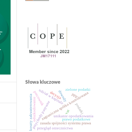
Słowa kluczowe
zielone podatki
udział w kapitale
dowody
pracownik
decyzja
zagraniczna spółka kontrolowana
ppp
koszty zakwaterowania
odszkodowanie
przychody pasywne
podatki
vat
unikanie opodatkowania
prawo podatkowe
zasada spójności systemu prawa
przegląd orzecznictwa