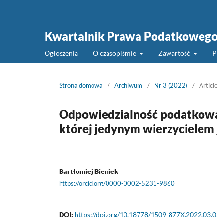
Kwartalnik Prawa Podatkoweg
Ogłoszenia
O czasopiśmie
Zawartość
P
Strona domowa
/
Archiwum
/
Nr 3 (2022)
/
Articl
Odpowiedzialność podatkowa 
której jedynym wierzycielem 
Bartłomiej Bieniek
https://orcid.org/0000-0002-5231-9860
DOI:
https://doi.org/10.18778/1509-877X.2022.03.0