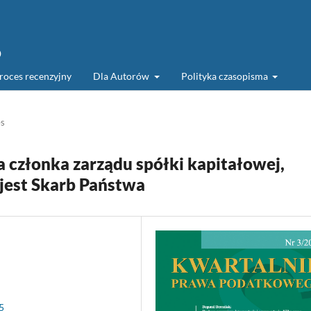
o
roces recenzyjny
Dla Autorów
Polityka czasopisma
es
członka zarządu spółki kapitałowej,
jest Skarb Państwa
5