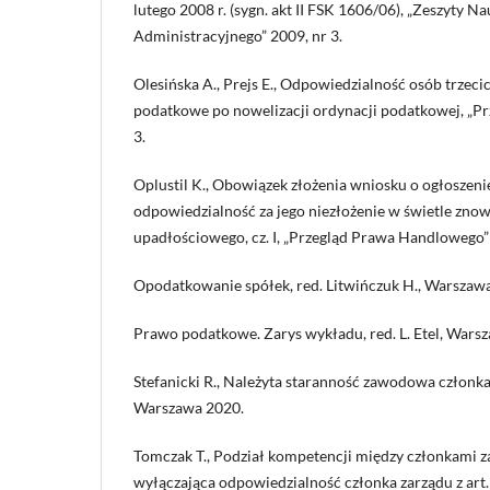
lutego 2008 r. (sygn. akt II FSK 1606/06), „Zeszyty
Administracyjnego” 2009, nr 3.
Olesińska A., Prejs E., Odpowiedzialność osób trzeci
podatkowe po nowelizacji ordynacji podatkowej, „P
3.
Oplustil K., Obowiązek złożenia wniosku o ogłoszeni
odpowiedzialność za jego niezłożenie w świetle zn
upadłościowego, cz. I, „Przegląd Prawa Handlowego” 
Opodatkowanie spółek, red. Litwińczuk H., Warszaw
Prawo podatkowe. Zarys wykładu, red. L. Etel, Wars
Stefanicki R., Należyta staranność zawodowa członka
Warszawa 2020.
Tomczak T., Podział kompetencji między członkami z
wyłączająca odpowiedzialność członka zarządu z art. 