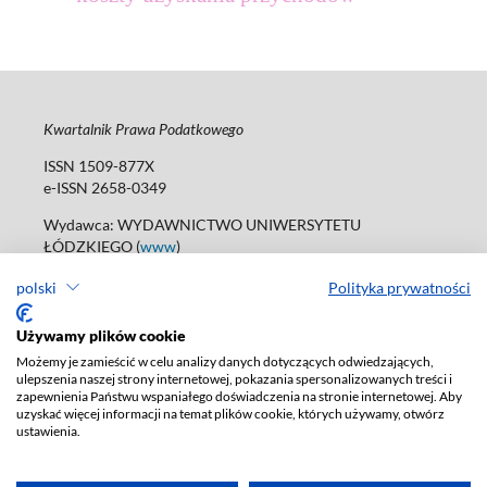
Kwartalnik Prawa Podatkowego
ISSN 1509-877X
e-ISSN 2658-0349
Wydawca: WYDAWNICTWO UNIWERSYTETU
ŁÓDZKIEGO (
www
)
ul. Jana Matejki 34A, 90-237 Łódź
polski
Polityka prywatności
tel. 42 235 01 65; 42 635 55 80
Biuro:
journals@uni.lodz.pl
Używamy plików cookie
Deklaracja dostępności
Możemy je zamieścić w celu analizy danych dotyczących odwiedzających,
ulepszenia naszej strony internetowej, pokazania spersonalizowanych treści i
zapewnienia Państwu wspaniałego doświadczenia na stronie internetowej. Aby
uzyskać więcej informacji na temat plików cookie, których używamy, otwórz
ustawienia.