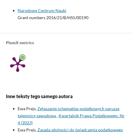
Narodowe Centrum Nauki
Grant numbers 2016/21/B/HS5/00190
PlumX metrics
Inne teksty tego samego autora
Ewa Prejs,
Zgłaszanie schematów podatkowych narusza
tajemnicę zawodową
,
Kwartalnik Prawa Podatkowego: Nr
4 (2023)
Ewa Prejs,
Zasada zdolności do świadczenia podatkowego