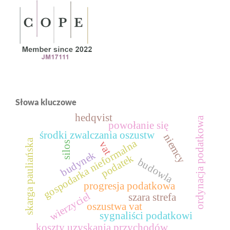
Słowa kluczowe
hedqvist
ordynacja podatkowa
powołanie się
środki zwalczania oszustw
niemcy
skarga pauliańska
gospodarka nieformalna
vat
silos
budynek
podatek
budowla
progresja podatkowa
wierzyciel
szara strefa
oszustwa vat
sygnaliści podatkowi
koszty uzyskania przychodów