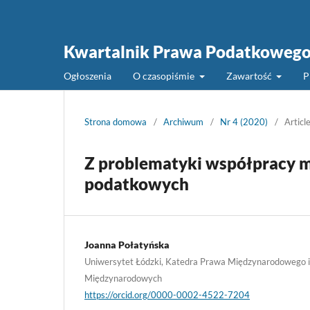
Kwartalnik Prawa Podatkoweg
Ogłoszenia
O czasopiśmie
Zawartość
P
Strona domowa
/
Archiwum
/
Nr 4 (2020)
/
Articl
Z problematyki współpracy m
podatkowych
Joanna Połatyńska
Uniwersytet Łódzki, Katedra Prawa Międzynarodowego 
Międzynarodowych
https://orcid.org/0000-0002-4522-7204