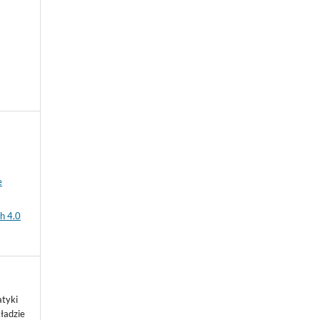
e
h 4.0
atyki
ładzie