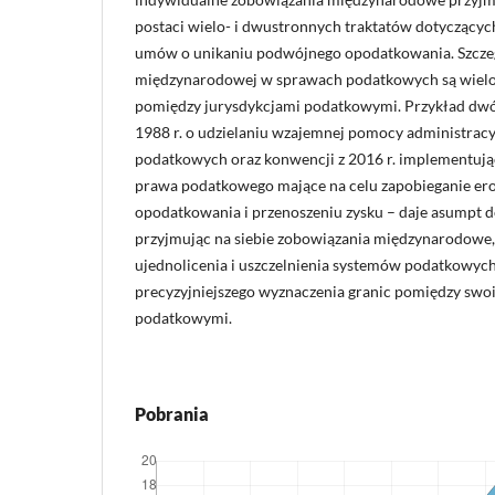
postaci wielo- i dwustronnych traktatów dotyczący
umów o unikaniu podwójnego opodatkowania. Szcze
międzynarodowej w sprawach podatkowych są wiel
pomiędzy jurysdykcjami podatkowymi. Przykład dwóc
1988 r. o udzielaniu wzajemnej pomocy administrac
podatkowych oraz konwencji z 2016 r. implementują
prawa podatkowego mające na celu zapobieganie ero
opodatkowania i przenoszeniu zysku – daje asumpt do
przyjmując na siebie zobowiązania międzynarodowe, 
ujednolicenia i uszczelnienia systemów podatkowych,
precyzyjniejszego wyznaczenia granic pomiędzy swo
podatkowymi.
Pobrania