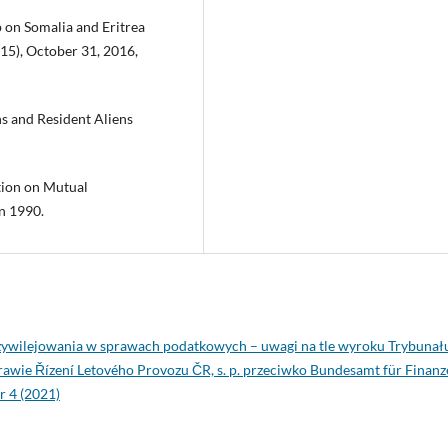
 on Somalia and Eritrea
015), October 31, 2016,
ns and Resident Aliens
ion on Mutual
n 1990.
zywilejowania w sprawach podatkowych – uwagi na tle wyroku Trybunał
prawie Řízení Letového Provozu ČR, s. p. przeciwko Bundesamt für Finan
 4 (2021)