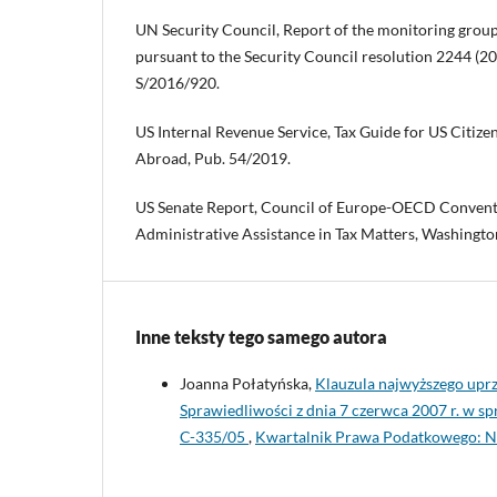
UN Security Council, Report of the monitoring group
pursuant to the Security Council resolution 2244 (2
S/2016/920.
US Internal Revenue Service, Tax Guide for US Citize
Abroad, Pub. 54/2019.
US Senate Report, Council of Europe-OECD Convent
Administrative Assistance in Tax Matters, Washingto
Inne teksty tego samego autora
Joanna Połatyńska,
Klauzula najwyższego upr
Sprawiedliwości z dnia 7 czerwca 2007 r. w s
C-335/05
,
Kwartalnik Prawa Podatkowego: Nr