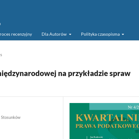
o
roces recenzyjny
Dla Autorów
Polityka czasopisma
es
iędzynarodowej na przykładzie spraw
i Stosunków