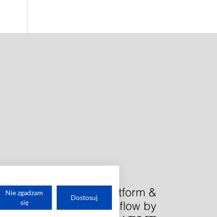
Nie zgadzam
Dostosuj
się