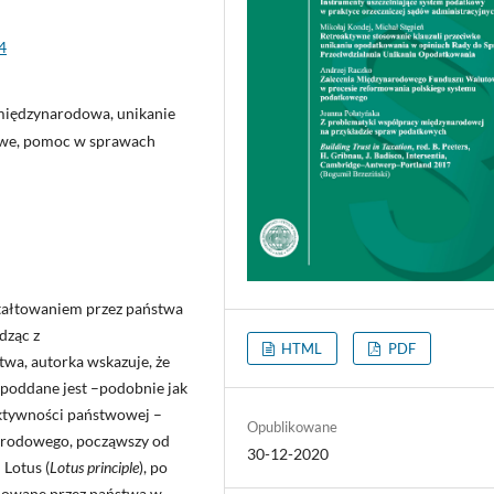
4
międzynarodowa, unikanie
we, pomoc w sprawach
ztałtowaniem przez państwa
dząc z
HTML
PDF
wa, autorka wskazuje, że
poddane jest –podobnie jak
aktywności państwowej –
Opublikowane
arodowego, począwszy od
30-12-2020
Lotus (
Lotus principle
), po
mowane przez państwa w