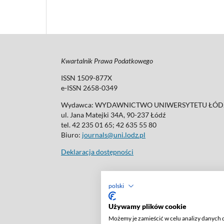
Kwartalnik Prawa Podatkowego
ISSN 1509-877X
e-ISSN 2658-0349
Wydawca: WYDAWNICTWO UNIWERSYTETU ŁÓDZ
ul. Jana Matejki 34A, 90-237 Łódź
tel. 42 235 01 65; 42 635 55 80
Biuro:
journals@uni.lodz.pl
Deklaracja dostępności
polski
Używamy plików cookie
Możemy je zamieścić w celu analizy danych 