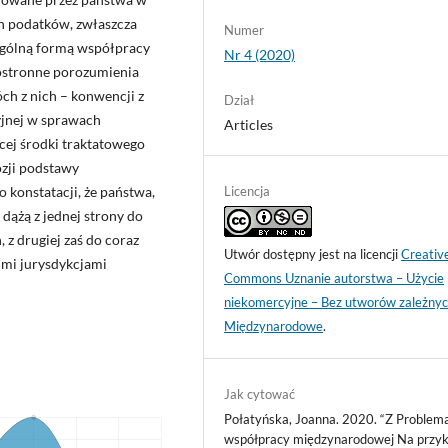
ch podatków, zwłaszcza
Numer
gólną formą współpracy
Nr 4 (2020)
ostronne porozumienia
h z nich – konwencji z
Dział
yjnej w sprawach
Articles
cej środki traktatowego
zji podstawy
 konstatacji, że państwa,
Licencja
dążą z jednej strony do
 z drugiej zaś do coraz
Utwór dostępny jest na licencji
Creativ
imi jurysdykcjami
Commons Uznanie autorstwa – Użycie
niekomercyjne – Bez utworów zależnyc
Międzynarodowe
.
Jak cytować
Połatyńska, Joanna. 2020. “Z Problem
współpracy międzynarodowej Na przyk