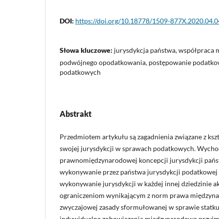
DOI:
https://doi.org/10.18778/1509-877X.2020.04.0
Słowa kluczowe:
jurysdykcja państwa, współpraca 
podwójnego opodatkowania, postępowanie podatko
podatkowych
Abstrakt
Przedmiotem artykułu są zagadnienia związane z ks
swojej jurysdykcji w sprawach podatkowych. Wycho
prawnomiędzynarodowej koncepcji jurysdykcji państ
wykonywanie przez państwa jurysdykcji podatkowej 
wykonywanie jurysdykcji w każdej innej dziedzinie 
ograniczeniom wynikającym z norm prawa międzyn
zwyczajowej zasady sformułowanej w sprawie statku 
indywidualne zobowiązania międzynarodowe przyj