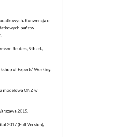
podatkowych. Konwencja o
odatkowych państw
.
omson Reuters, 9th ed.,
kshop of Experts’ Working
cja modelowa ONZ w
Warszawa 2015.
al 2017 (Full Version),