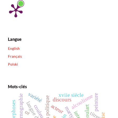
Langue
English
Français
Polski
Mots-clés
variété
xviie siècle
peinture
alcoolisme
pornographie
discours politique
discours
métamorphoses
langue de bois
acteur
couleur
or
titres