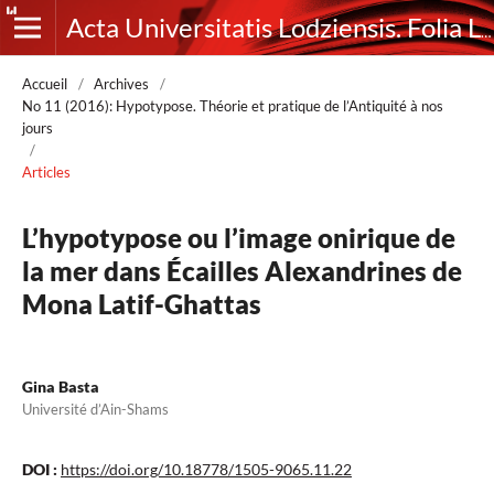
Acta Universitatis Lodziensis. Folia Litteraria Romanica
Accueil
/
Archives
/
No 11 (2016): Hypotypose. Théorie et pratique de l’Antiquité à nos
jours
/
Articles
L’hypotypose ou l’image onirique de
la mer dans Écailles Alexandrines de
Mona Latif-Ghattas
Gina Basta
Université d’Ain-Shams
DOI :
https://doi.org/10.18778/1505-9065.11.22