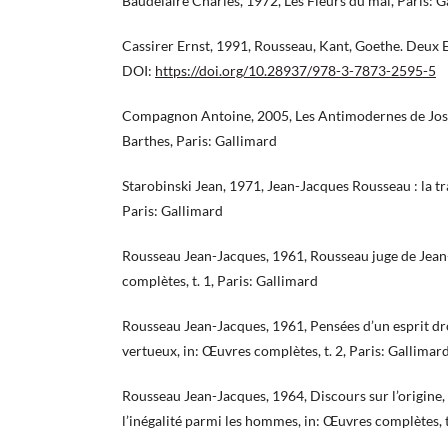
Baudelaire Charles, 1972, Les Fleurs du mal, Paris: 
Cassirer Ernst, 1991, Rousseau, Kant, Goethe. Deux Es
DOI:
https://doi.org/10.28937/978-3-7873-2595-5
Compagnon Antoine, 2005, Les Antimodernes de Jos
Barthes, Paris: Gallimard
Starobinski Jean, 1971, Jean-Jacques Rousseau : la tr
Paris: Gallimard
Rousseau Jean-Jacques, 1961, Rousseau juge de Jean
complètes, t. 1, Paris: Gallimard
Rousseau Jean-Jacques, 1961, Pensées d’un esprit dr
vertueux, in: Œuvres complètes, t. 2, Paris: Gallimar
Rousseau Jean-Jacques, 1964, Discours sur l’origine,
l’inégalité parmi les hommes, in: Œuvres complètes, t