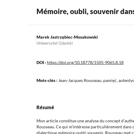
Mémoire, oubli, souvenir dan
Marek Jastrzębiec-Mosakowski
Uniwersytet Gdański
DOI :
https://doi.org/10.18778/1505-9065.8.18
Mots-clés :
Jean-Jacques Rousseau, pamięć, autentycz
Résumé
Mon article constitue une analyse du concept d’auth
Rousseau. Ce qui m’intéresse particulièrement dans ce
dialectique mémoire-oubli-souvenir. Rousseau met c