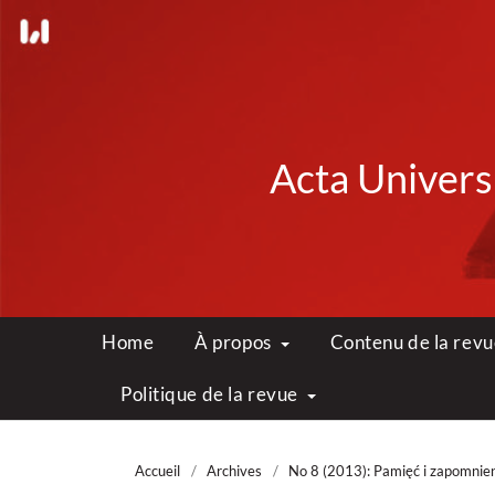
Acta Universi
Home
À propos
Contenu de la rev
Politique de la revue
Accueil
/
Archives
/
No 8 (2013): Pamięć i zapomnie