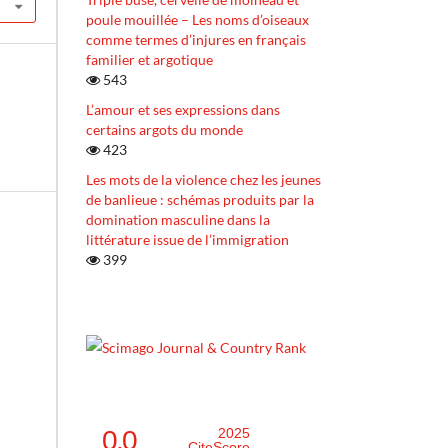
poule mouillée – Les noms d’oiseaux
comme termes d’injures en français
familier et argotique
543
L’amour et ses expressions dans
certains argots du monde
423
Les mots de la violence chez les jeunes
de banlieue : schémas produits par la
domination masculine dans la
littérature issue de l’immigration
399
0.0
2025
CiteScore