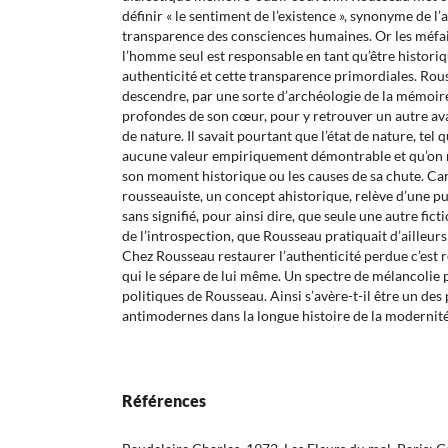
définir « le sentiment de l’existence », synonyme de l’a
transparence des consciences humaines. Or les méfait
l’homme seul est responsable en tant qu’être historiq
authenticité et cette transparence primordiales. Ro
descendre, par une sorte d’archéologie de la mémoire
profondes de son cœur, pour y retrouver un autre avata
de nature. Il savait pourtant que l’état de nature, tel qu
aucune valeur empiriquement démontrable et qu’on n
son moment historique ou les causes de sa chute. Car 
rousseauiste, un concept ahistorique, relève d’une pur
sans signifié, pour ainsi dire, que seule une autre ficti
de l’introspection, que Rousseau pratiquait d’ailleurs
Chez Rousseau restaurer l’authenticité perdue c’est r
qui le sépare de lui même. Un spectre de mélancolie p
politiques de Rousseau. Ainsi s’avère-t-il être un de
antimodernes dans la longue histoire de la modernit
Références