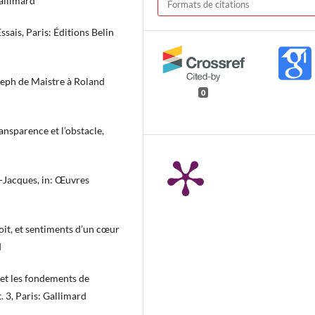
Gallimard
Formats de citations
sais, Paris: Éditions Belin
eph de Maistre à Roland
0
ansparence et l’obstacle,
-Jacques, in: Œuvres
oit, et sentiments d’un cœur
d
 et les fondements de
. 3, Paris: Gallimard