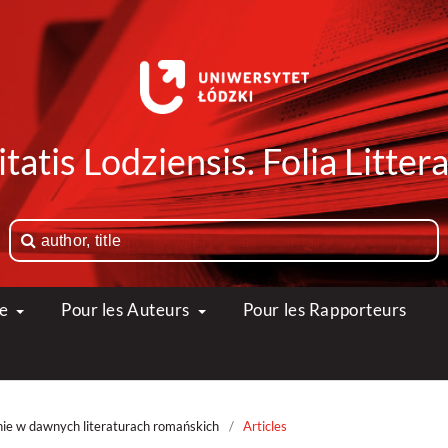
tatis Lodziensis. Folia Litte
ue
Pour les Auteurs
Pour les Rapporteurs
nie w dawnych literaturach romańskich
/
Articles