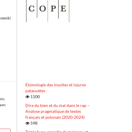
kowski
Étymologie des insultes et injures
pataouètes
1100
ire,
Dire du bien et du mal dans le rap –
ques
Analyse pragmatique de textes
français et polonais (2020-2024)
598
Triple buse, cervelle de moineau et