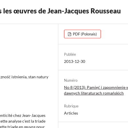
s les œuvres de Jean-Jacques Rousseau
PDF (Polonais)
Publiée
2013-12-30
ność istnienia, stan natury
Numéro
No 8 (2013): Pamięć i zapomnienie 
dawnych literaturach romańskich
Rubrique
Articles
enticité chez Jean-Jacques
tte analyse c’est la triade
ette triade en œuvre pour