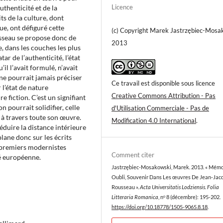
Licence
uthenticité et de la
s de la culture, dont
ue, ont défiguré cette
(c) Copyright Marek Jastrzębiec-Mosa
usseau se propose donc de
2013
, dans les couches les plus
r de l’authenticité, l’état
’il l’avait formulé, n’avait
e pourrait jamais préciser
Ce travail est disponible sous licence
l’état de nature
Creative Commons Attribution - Pas
e fiction. C’est un signifiant
on pourrait solidifier, celle
d'Utilisation Commerciale - Pas de
 à travers toute son œuvre.
Modification 4.0 International
.
éduire la distance intérieure
lane donc sur les écrits
s premiers modernistes
Comment citer
é européenne.
Jastrzębiec-Mosakowski, Marek. 2013. « Mémo
Oubli, Souvenir Dans Les œuvres De Jean-Jac
Rousseau ».
Acta Universitatis Lodziensis. Folia
Litteraria Romanica
, nᵒ 8 (décembre): 195-202.
https://doi.org/10.18778/1505-9065.8.18
.