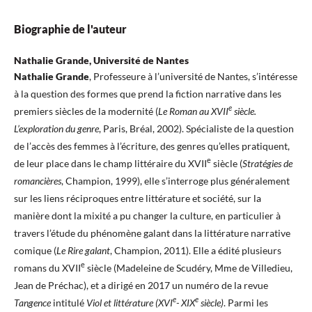
Biographie de l'auteur
Nathalie Grande, Université de Nantes
Nathalie Grande
, Professeure à l’université de Nantes, s’intéresse
à la question des formes que prend la fiction narrative dans les
e
premiers siècles de la modernité (
Le Roman au XVII
siècle.
L’exploration du genre
, Paris, Bréal, 2002). Spécialiste de la question
de l’accès des femmes à l’écriture, des genres qu’elles pratiquent,
e
de leur place dans le champ littéraire du XVII
siècle (
Stratégies de
romancières
, Champion, 1999), elle s’interroge plus généralement
sur les liens réciproques entre littérature et société, sur la
manière dont la mixité a pu changer la culture, en particulier à
travers l’étude du phénomène galant dans la littérature narrative
comique (
Le Rire galant
, Champion, 2011). Elle a édité plusieurs
e
romans du XVII
siècle (Madeleine de Scudéry, Mme de Villedieu,
Jean de Préchac), et a dirigé en 2017 un numéro de la revue
e
e
Tangence
intitulé
Viol et littérature (XVI
- XIX
siècle)
. Parmi les