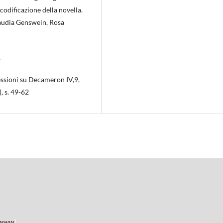
 codificazione della novella.
laudia Genswein, Rosa
1
lessioni su Decameron IV,9,
), s. 49-62
www
)