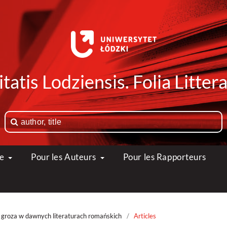
tatis Lodziensis. Folia Litte
ue
Pour les Auteurs
Pour les Rapporteurs
h, groza w dawnych literaturach romańskich
/
Articles