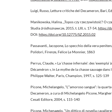
Luigi, Russo, Letture critiche del Decameron, Bari, Ed
Manikowska, Halina, „Topos czy rzeczywistość? O czar
Studia źródłoznawcze, 2015, t. LIII, s. 17-54,
https://
DOI:
https://doi.org/10.12775/SZ.2015.02
Passavanti, Jacopone, Lo specchio della vera penitenz
Polidori, Firenze, Felice Le Monnier, 1863
Perrus, Claude, « La ‘chasse infernale’: des ‘exempla’ à
Décaméron », in Le mythe de la chasse sauvage dans l
Philippe Walter, Paris, Champion, 1997, s. 125-139
Picone, Michelangelo, “L’”amoroso sangue”: la quarta 
Decameron, a cura di Michelangelo Picone, Margheri
Cesati Editore, 2004, s. 115-140
Picone, Michenagelo, “Un dittico di novella cavallere