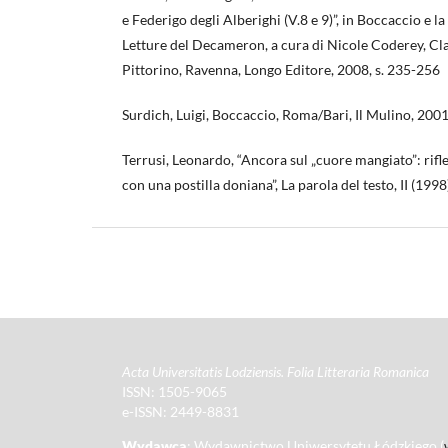
e Federigo degli Alberighi (V.8 e 9)”, in Boccaccio e la
Letture del Decameron, a cura di Nicole Coderey, C
Pittorino, Ravenna, Longo Editore, 2008, s. 235-256
Surdich, Luigi, Boccaccio, Roma/Bari, Il Mulino, 200
Terrusi, Leonardo, “Ancora sul „cuore mangiato”: rif
con una postilla doniana”, La parola del testo, II (1998
Acta Universitatis Lodziensis. Folia Litteraria Romanica
ISSN: 1505-9065
e-ISSN: 2449-8831
Wydawca
: Wydawnictwo Uniwersytetu Łódzkiego (