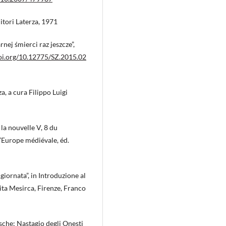
itori Laterza, 1971
nej śmierci raz jeszcze”,
doi.org/10.12775/SZ.2015.02
a, a cura Filippo Luigi
 la nouvelle V, 8 du
’Europe médiévale, éd.
giornata”, in Introduzione al
ta Mesirca, Firenze, Franco
sche: Nastagio degli Onesti