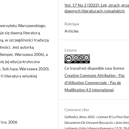
Vol. 17 No 2 (2022): Lęk, strach, gro
dawnych literaturach romańskich
Rubrique
niwersytetu Warszawskiego.
Articles
je się dawną literaturą
ską, w szczególności tradycją
ności. Jest autorką
Licence
(Semper, Warszawa 2006), a
ię jej edycja krytyczna
Ce travail est disponible sous licence
t
, Sub lupa, Warszawa 2020).
Creative Commons Attribution - Pas
ii literatury włoskiej
d'Utilisation Commerciale - Pas de
Modification 4.0 International
.
Comment citer
Gallewicz, Anna. 2022. « L’amour Et La Peur Da
rice, 2006
Décaméron De Giovanni Boccaccio ».
Acta Unive
Lodziensis. Folia Litteraria Romanica
17 (2): 79-