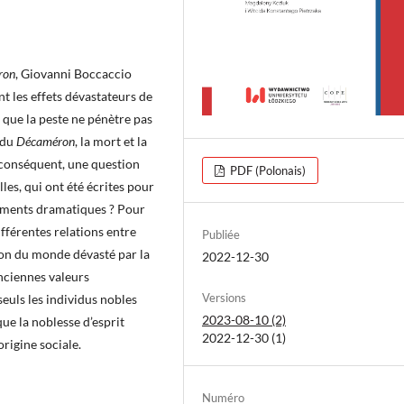
ron
, Giovanni Boccaccio
t les effets dévastateurs de
 que la peste ne pénètre pas
 du
Décaméron
, la mort et la
 conséquent, une question
PDF (Polonais)
les, qui ont été écrites pour
ements dramatiques ? Pour
ifférentes relations entre
Publiée
tion du monde dévasté par la
2022-12-30
 anciennes valeurs
Versions
euls les individus nobles
2023-08-10 (2)
ue la noblesse d’esprit
2022-12-30 (1)
origine sociale.
Numéro