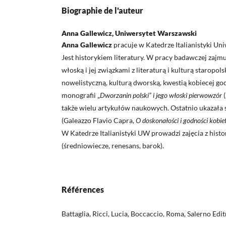
Biographie de l'auteur
Anna Gallewicz, Uniwersytet Warszawski
Anna Gallewicz
pracuje w Katedrze Italianistyki U
Jest historykiem literatury. W pracy badawczej zajmu
włoską i jej związkami z literaturą i kulturą staropol
nowelistyczną, kulturą dworską, kwestią kobiecej god
monografii „
Dworzanin polski” i jego włoski pierwowzór
także wielu artykułów naukowych. Ostatnio ukazała s
(Galeazzo Flavio Capra,
O doskonałości i godności kobie
W Katedrze Italianistyki UW prowadzi zajęcia z histor
(średniowiecze, renesans, barok).
Références
Battaglia, Ricci, Lucia, Boccaccio, Roma, Salerno Edit