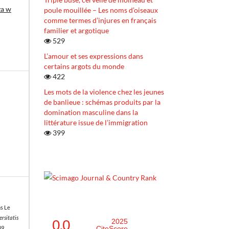
za w
poule mouillée – Les noms d’oiseaux
comme termes d’injures en français
familier et argotique
529
L’amour et ses expressions dans
certains argots du monde
422
Les mots de la violence chez les jeunes
de banlieue : schémas produits par la
domination masculine dans la
littérature issue de l’immigration
399
ns Le
rsitatis
0.0
2025
CiteScore
89.