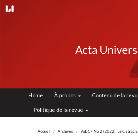
Acta Universi
Home
À propos
Contenu de la rev
Politique de la revue
Accueil
/
Archives
/
Vol. 17 No 2 (2022): Lęk, strac