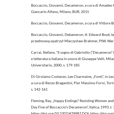
Boccaccio, Giovanni, Decameron, a cura di Amadeo 
Giancarlo Alfano, Milano, BUR, 2015
Boccaccio, Giovanni, Decameron, a cura di Vittore B
Boccaccio, Giovanni, Dekameron, tł. Edward Boyé, te
przedmową opatrzył Mieczysław Brahmer, PIW, Wars
Carrai, Stefano, “Il sogno di Gabriotto (“Decameron” IV
e letteratura italiana in onore di Giuseppe Velli, Mila
Universitario, 2000, s. 179-185
Di Girolamo Costanzo, Lee Charmaine, „Fonti”, in Le
a cura di Renzo Bragantini, Pier Massimo Forni, Torin
s. 142-161
Fleming, Ray, „Happy Endings? Resisting Women and
Day Five of Boccaccio’s Decameron”, Italica, 1993, t. 7
https://doi.org/10.2307/479987
DOI:
https://doi.or