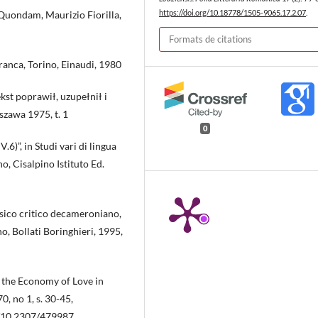
https://doi.org/10.18778/1505-9065.17.2.07
.
Quondam, Maurizio Fiorilla,
Formats de citations
ranca, Torino, Einaudi, 1980
kst poprawił, uzupełnił i
zawa 1975, t. 1
0
.6)”, in Studi vari di lingua
no, Cisalpino Istituto Ed.
ssico critico decameroniano,
o, Bollati Boringhieri, 1995,
 the Economy of Love in
0, no 1, s. 30-45,
g/10.2307/479987