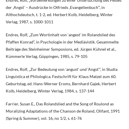
Endres, Rolf, „Vorbemerkungen zu einer Untersuchung des Feldes
der ‚Angst‘ – Ausdrücke in Otfrieds ‚Evangelienbuch‘“, in
Althochdeutsch, t. 1-2, ed. Herbert Kolb, Heidelberg, Winter
Verlag, 1987, s. 1000-1011
Endres, Rolf, „Zum Wortinhalt von ‘angest‘ im Rolandslied des
Pfaffen Konrad“, in Psychologie in der Mediävistik. Gesammelte
Beiträge des Steinheimer Symposions, ed. Jürgen Kühnel et al.,
Kümmerle Verlag, Göppingen, 1985, s. 79-105
Endres, Rolf, „Zur Bedeutung von ‘angust‘ und ‘Angst‘“, in Studia
Linguistica et Philologica. Festschrift für Klaus Matzel zum 60.
Geburtstag, ed. Hans-Werner Eroms, Bernhard Gajek, Herbert
Kolb, Heidelberg, Winter Verlag, 1984, s. 137-144
Farrier, Susan E., Das Rolandslied and the Song of Roulond as
Moralizing Adaptations of the Chanson de Roland, Olifant, 1991
(Spring & Summer), vol. 16, no 1/2, s. 61-76