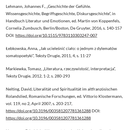
Lehmann, Johannes F., „Geschichte der Gefühle.
Wissensgeschichte, Begriffsgeschichte, Diskursgeschichte“, in
Handbuch Literatur und Emotionen, ed. Martin von Koppenfels,
Cornelia Zumbusch, Berlin/Boston, De Gruyter, 2016, s. 140-157
DOI:
https://doi.org/10.1515/9783110303247-007
Łebkowska, Anna, „Jak ucieleśnić ciało: o jednym z dylematów
somatopoetyki”, Teksty Drugie, 2011, 4, s. 11-27
Markiewka, Tomasz, „Literatura, rzeczywistość, interpretacja”,
Teksty Drugie, 2012, 1-2, s. 280-293
Nelting, David, Literalität und Spiritualität im altfranzösischen
Rolandslied, Romanische Forschungen, ed. Vittorio Klostermann,
vol. 119, no 2, April 2007, s. 203-217,
https://doi.org/10.3196/003581207781361288
DOI:
https://doi.org/10.3196/003581207781361288