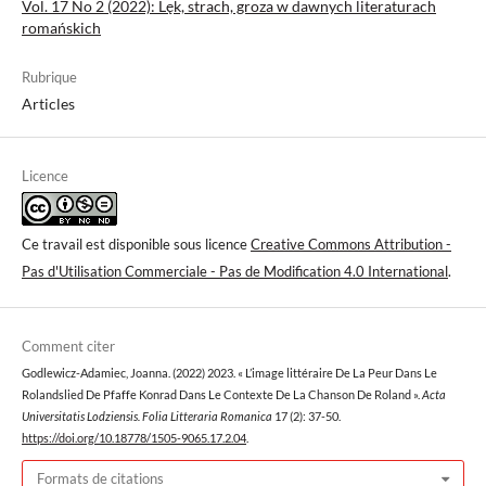
Vol. 17 No 2 (2022): Lęk, strach, groza w dawnych literaturach
romańskich
Rubrique
Articles
Licence
Ce travail est disponible sous licence
Creative Commons Attribution -
Pas d'Utilisation Commerciale - Pas de Modification 4.0 International
.
Comment citer
Godlewicz-Adamiec, Joanna. (2022) 2023. « L’image littéraire De La Peur Dans Le
Rolandslied De Pfaffe Konrad Dans Le Contexte De La Chanson De Roland ».
Acta
Universitatis Lodziensis. Folia Litteraria Romanica
17 (2): 37-50.
https://doi.org/10.18778/1505-9065.17.2.04
.
Formats de citations