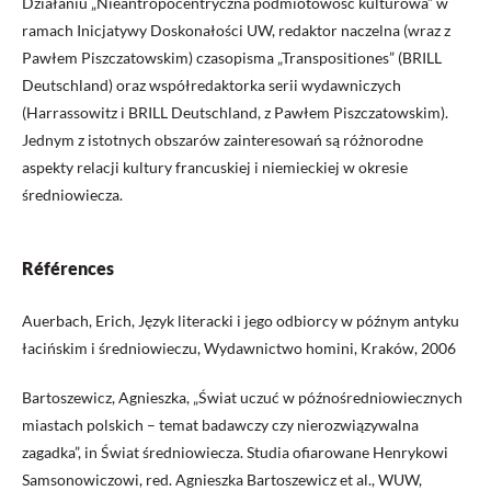
Działaniu „Nieantropocentryczna podmiotowość kulturowa” w
ramach Inicjatywy Doskonałości UW, redaktor naczelna (wraz z
Pawłem Piszczatowskim) czasopisma „Transpositiones” (BRILL
Deutschland) oraz współredaktorka serii wydawniczych
(Harrassowitz i BRILL Deutschland, z Pawłem Piszczatowskim).
Jednym z istotnych obszarów zainteresowań są różnorodne
aspekty relacji kultury francuskiej i niemieckiej w okresie
średniowiecza.
Références
Auerbach, Erich, Język literacki i jego odbiorcy w późnym antyku
łacińskim i średniowieczu, Wydawnictwo homini, Kraków, 2006
Bartoszewicz, Agnieszka, „Świat uczuć w późnośredniowiecznych
miastach polskich – temat badawczy czy nierozwiązywalna
zagadka”, in Świat średniowiecza. Studia ofiarowane Henrykowi
Samsonowiczowi, red. Agnieszka Bartoszewicz et al., WUW,