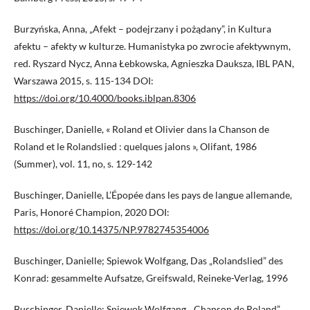
Burzyńska, Anna, „Afekt – podejrzany i pożądany”, in Kultura
afektu – afekty w kulturze. Humanistyka po zwrocie afektywnym,
red. Ryszard Nycz, Anna Łebkowska, Agnieszka Dauksza, IBL PAN,
Warszawa 2015, s. 115-134 DOI:
https://doi.org/10.4000/books.iblpan.8306
Buschinger, Danielle, « Roland et Olivier dans la Chanson de
Roland et le Rolandslied : quelques jalons », Olifant, 1986
(Summer), vol. 11, no, s. 129-142
Buschinger, Danielle, L’Épopée dans les pays de langue allemande,
Paris, Honoré Champion, 2020 DOI:
https://doi.org/10.14375/NP.9782745354006
Buschinger, Danielle; Spiewok Wolfgang, Das „Rolandslied” des
Konrad: gesammelte Aufsatze, Greifswald, Reineke-Verlag, 1996
Buschinger, Danielle; Spiewok Wolfgang, „Chanson de Roland”