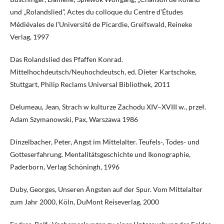
und „Rolandslied”, Actes du colloque du Centre d’Études
Médiévales de l’Université de Picardie, Greifswald, Reineke
Verlag, 1997
Das Rolandslied des Pfaffen Konrad.
Mittelhochdeutsch/Neuhochdeutsch, ed. Dieter Kartschoke,
Stuttgart, Philip Reclams Universal Bibliothek, 2011
Delumeau, Jean, Strach w kulturze Zachodu XIV–XVIII w., przeł.
Adam Szymanowski, Pax, Warszawa 1986
Dinzelbacher, Peter, Angst im Mittelalter. Teufels-, Todes- und
Gotteserfahrung. Mentalitätsgeschichte und Ikonographie,
Paderborn, Verlag Schöningh, 1996
Duby, Georges, Unseren Ängsten auf der Spur. Vom Mittelalter
zum Jahr 2000, Köln, DuMont Reiseverlag, 2000