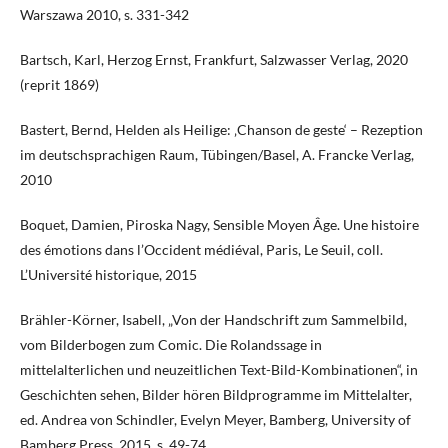
Warszawa 2010, s. 331-342
Bartsch, Karl, Herzog Ernst, Frankfurt, Salzwasser Verlag, 2020
(reprit 1869)
Bastert, Bernd, Helden als Heilige: ‚Chanson de geste‘ – Rezeption
im deutschsprachigen Raum, Tübingen/Basel, A. Francke Verlag,
2010
Boquet, Damien, Piroska Nagy, Sensible Moyen Âge. Une histoire
des émotions dans l’Occident médiéval, Paris, Le Seuil, coll.
L’Université historique, 2015
Brähler-Körner, Isabell, „Von der Handschrift zum Sammelbild,
vom Bilderbogen zum Comic. Die Rolandssage in
mittelalterlichen und neuzeitlichen Text-Bild-Kombinationen“, in
Geschichten sehen, Bilder hören Bildprogramme im Mittelalter,
ed. Andrea von Schindler, Evelyn Meyer, Bamberg, University of
Bamberg Press, 2015, s. 49-74