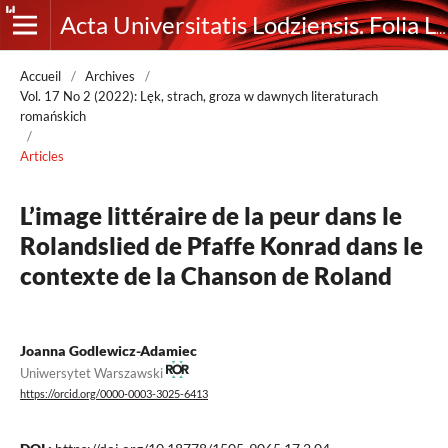
Acta Universitatis Lodziensis. Folia Litteraria Romanica
Accueil
/
Archives
/
Vol. 17 No 2 (2022): Lęk, strach, groza w dawnych literaturach
romańskich
/
Articles
L’image littéraire de la peur dans le
Rolandslied de Pfaffe Konrad dans le
contexte de la Chanson de Roland
Joanna Godlewicz-Adamiec
Uniwersytet Warszawski
https://orcid.org/0000-0003-3025-6413