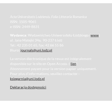
Acta Universitatis Lodziensis. Folia Litteraria Romanica
ISSN: 1505-9065
e-ISSN: 2449-8831
Wydawca
: Wydawnictwo Uniwersytetu Łódzkiego (
www
)
ul. Jana Matejki 34a, 90-237 Łódź
Tel.: 42 235 01 65, fax: 42 66 55 86
Biuro:
journals@uni.lodz.pl
La version électronique de la revue est intégralement
disponible sur le site en Open Access : (
lien
)
Abonnement payant pour la version papier uniquement.
Pour plus d'informations, veuillez contacter :
ksiegarnia@uni.lodz.pl
Deklaracja dostępności