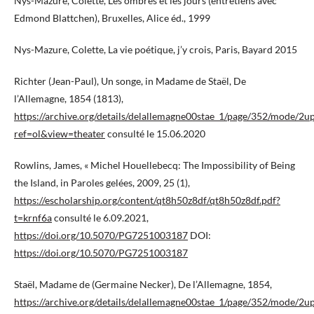
Nys-Mazure, Colette, Les ombres et les jours (entretiens avec
Edmond Blattchen), Bruxelles, Alice éd., 1999
Nys-Mazure, Colette, La vie poétique, j’y crois, Paris, Bayard 2015
Richter (Jean-Paul), Un songe, in Madame de Staël, De
l’Allemagne, 1854 (1813),
https://archive.org/details/delallemagne00stae_1/page/352/mode/2u
ref=ol&view=theater
consulté le 15.06.2020
Rowlins, James, « Michel Houellebecq: The Impossibility of Being
the Island, in Paroles gelées, 2009, 25 (1),
https://escholarship.org/content/qt8h50z8df/qt8h50z8df.pdf?
t=krnf6a
consulté le 6.09.2021,
https://doi.org/10.5070/PG7251003187
DOI:
https://doi.org/10.5070/PG7251003187
Staël, Madame de (Germaine Necker), De l’Allemagne, 1854,
https://archive.org/details/delallemagne00stae_1/page/352/mode/2u