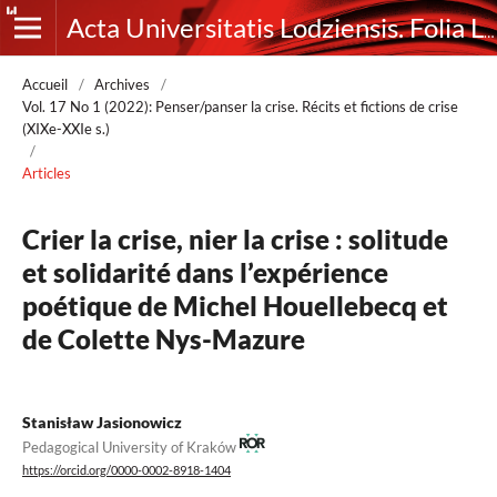
Acta Universitatis Lodziensis. Folia Litteraria Romanica
Accueil
/
Archives
/
Vol. 17 No 1 (2022): Penser/panser la crise. Récits et fictions de crise
(XIXe-XXIe s.)
/
Articles
Crier la crise, nier la crise : solitude
et solidarité dans l’expérience
poétique de Michel Houellebecq et
de Colette Nys-Mazure
Stanisław Jasionowicz
Pedagogical University of Kraków
https://orcid.org/0000-0002-8918-1404