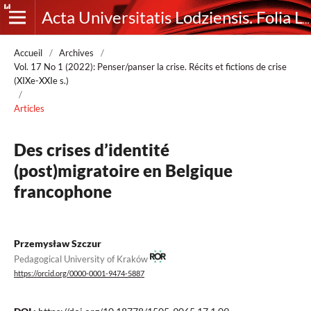
Acta Universitatis Lodziensis. Folia Litteraria Romanica
Accueil
/
Archives
/
Vol. 17 No 1 (2022): Penser/panser la crise. Récits et fictions de crise
(XIXe-XXIe s.)
/
Articles
Des crises d’identité
(post)migratoire en Belgique
francophone
Przemysław Szczur
Pedagogical University of Kraków
https://orcid.org/0000-0001-9474-5887