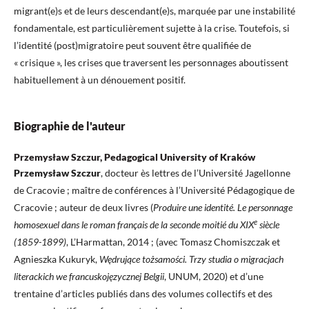
migrant(e)s et de leurs descendant(e)s, marquée par une instabilité
fondamentale, est particulièrement sujette à la crise. Toutefois, si
l’identité (post)migratoire peut souvent être qualifiée de
« crisique », les crises que traversent les personnages aboutissent
habituellement à un dénouement positif.
Biographie de l'auteur
Przemysław Szczur, Pedagogical University of Kraków
Przemysław Szczur
, docteur ès lettres de l’Université Jagellonne
de Cracovie ; maître de conférences à l’Université Pédagogique de
Cracovie ; auteur de deux livres (
Produire une identité. Le personnage
e
homosexuel dans le roman français de la seconde moitié du XIX
siècle
(1859-1899)
, L’Harmattan, 2014 ; (avec Tomasz Chomiszczak et
Agnieszka Kukuryk,
Wędrujące tożsamości. Trzy studia o migracjach
literackich we francuskojęzycznej Belgii
, UNUM, 2020) et d’une
trentaine d’articles publiés dans des volumes collectifs et des