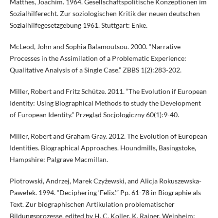
Matthes, Joachim. 1964. Gesellschaftspolitische Konzeptionen im
Sozialhilferecht. Zur soziologischen Kritik der neuen deutschen
Sozialhilfegesetzgebung 1961. Stuttgart: Enke.
McLeod, John and Sophia Balamoutsou. 2000. “Narrative
Processes in the Assimilation of a Problematic Experience:
Qualitative Analysis of a Single Case.” ZBBS 1(2):283-202.
Miller, Robert and Fritz Schütze. 2011. “The Evolution if European
Identity: Using Biographical Methods to study the Development
of European Identity.” Przegląd Socjologiczny 60(1):9-40.
Miller, Robert and Graham Gray. 2012. The Evolution of European
Identities. Biographical Approaches. Houndmills, Basingstoke,
Hampshire: Palgrave Macmillan.
Piotrowski, Andrzej, Marek Czyżewski, and Alicja Rokuszewska-
Pawełek. 1994. “Deciphering ‘Felix.’” Pp. 61-78 in Biographie als
Text. Zur biographischen Artikulation problematischer
Bildungsprozesse, edited by H. C. Koller, K. Rainer. Weinheim: