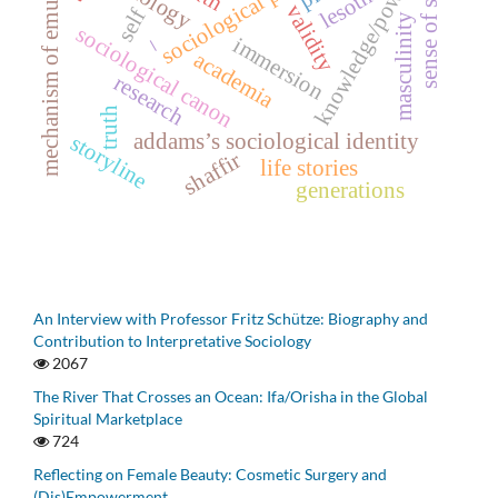
sociological paradigm
mechanism of emulation
knowledge/power
sense of self
lesotho
validity
self
masculinity
sociological canon
immersion
–
academia
research
truth
addams’s sociological identity
storyline
shaffir
life stories
generations
An Interview with Professor Fritz Schütze: Biography and
Contribution to Interpretative Sociology
2067
The River That Crosses an Ocean: Ifa/Orisha in the Global
Spiritual Marketplace
724
Reflecting on Female Beauty: Cosmetic Surgery and
(Dis)Empowerment