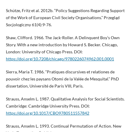
Schütze, Fritz et al. 2012b. “Policy Suggestions Regarding Support
of the Work of European Civil Society Organisations.” Przegląd
Socjologiczny 61(4):9-76.
Shaw, Clifford. 1966. The Jack-Roller. A Delinquent Boy’s Own
Story. With a new introduction by Howard S. Becker. Chicago,
London: University of Chicago Press. DOI:
https://doi.org/10.7208/chicago/9780226074962.001.0001
Sierra, Maria T. 1986. “Pratiques discursives et relationes de
pouvoir chez les paysans Otomi de la Valée de Mesquital.” PhD
dissertation, Université de Paris VIII, Paris.
Strauss, Anselm L. 1987. Qualitative Analysis for Social Scientists.
Cambridge: Cambridge University Press. DOI:
https://doi.org/10.1017/CBO9780511557842
Strauss, Anselm L. 1993. Continual Permutation of Action. New