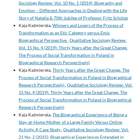
Sociology Review: Vol. 10 No. 1 (2014): Biography and
Emotion – Different Approaches in Dealing with the Life
Story of Natalia & 70th Jubilee of Professor Fritz Schütze
Kaja Kaźmierska,
Winners and Losers of the Process of
Transformation as an Etic Category versus Emic
Biographical Perspective
,
Qualitative Sociology Review:
Vol. 15 No. 4 (2019): Thirty Years after the Great Change.
The Process of Social Transformation in Poland in
Biographical Research Perspective(s)
Kaja Kaźmierska,
Thirty Years after the Great Change. The
Process of Social Transformation in Poland in Biographical
Research Perspective(s)
,
Qualitative Sociology Review: Vol.
15 No. 4 (2019): Thirty Years after the Great Change. The
Process of Social Transformation in Poland in Biographical
Research Perspective(s)
Kaja Kaźmierska,
The Biographical Experience of Being a
Stay-at-Home Mother of a Large Family Versus Online
Activity. A Case Study
,
Qualitative Sociology Review: Vol.
21 No. 2 (2025): Biographical Experiences Entangled in