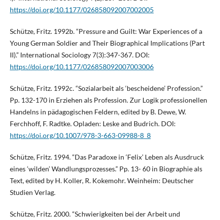
https://doi.org/10.1177/026858092007002005
Schütze, Fritz. 1992b. “Pressure and Guilt: War Experiences of a
Young German Soldier and Their Biographical Implications (Part
II).” International Sociology 7(3):347-367. DOI:
https://doi.org/10.1177/026858092007003006
Schütze, Fritz. 1992c. “Sozialarbeit als ‘bescheidene’ Profession.”
Pp. 132-170 in Erziehen als Profession. Zur Logik professionellen
Handelns in pädagogischen Feldern, edited by B. Dewe, W.
Ferchhoff, F. Radtke. Opladen: Leske and Budrich. DOI:
https://doi.org/10.1007/978-3-663-09988-8_8
Schütze, Fritz. 1994. “Das Paradoxe in ‘Felix’ Leben als Ausdruck
eines ‘wilden’ Wandlungsprozesses.” Pp. 13- 60 in Biographie als
Text, edited by H. Koller, R. Kokemohr. Weinheim: Deutscher
Studien Verlag.
Schütze, Fritz. 2000. “Schwierigkeiten bei der Arbeit und