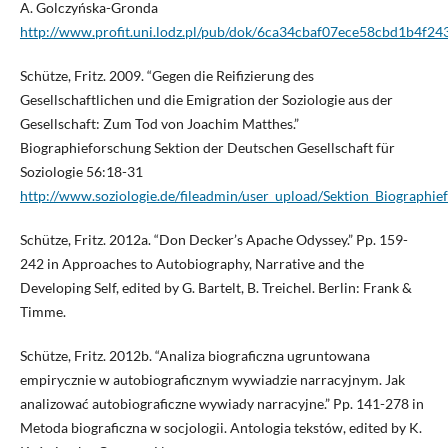
A. Golczyńska-Gronda
http://www.profit.uni.lodz.pl/pub/dok/6ca34cbaf07ece58cbd1b4f2
Schütze, Fritz. 2009. “Gegen die Reifizierung des
Gesellschaftlichen und die Emigration der Soziologie aus der
Gesellschaft: Zum Tod von Joachim Matthes.”
Biographieforschung Sektion der Deutschen Gesellschaft für
Soziologie 56:18-31
http://www.soziologie.de/fileadmin/user_upload/Sektion_Biographi
Schütze, Fritz. 2012a. “Don Decker’s Apache Odyssey.” Pp. 159-
242 in Approaches to Autobiography, Narrative and the
Developing Self, edited by G. Bartelt, B. Treichel. Berlin: Frank &
Timme.
Schütze, Fritz. 2012b. “Analiza biograficzna ugruntowana
empirycznie w autobiograficznym wywiadzie narracyjnym. Jak
analizować autobiograficzne wywiady narracyjne.” Pp. 141-278 in
Metoda biograficzna w socjologii. Antologia tekstów, edited by K.