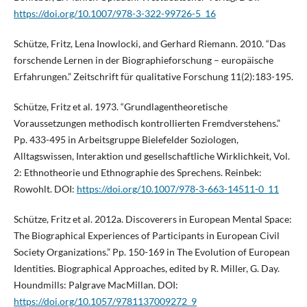
https://doi.org/10.1007/978-3-322-99726-5_16
Schütze, Fritz, Lena Inowlocki, and Gerhard Riemann. 2010. “Das
forschende Lernen in der Biographieforschung – europäische
Erfahrungen.” Zeitschrift für qualitative Forschung 11(2):183-195.
Schütze, Fritz et al. 1973. “Grundlagentheoretische
Voraussetzungen methodisch kontrollierten Fremdverstehens.”
Pp. 433-495 in Arbeitsgruppe Bielefelder Soziologen,
Alltagswissen, Interaktion und gesellschaftliche Wirklichkeit, Vol.
2: Ethnotheorie und Ethnographie des Sprechens. Reinbek:
Rowohlt. DOI:
https://doi.org/10.1007/978-3-663-14511-0_11
Schütze, Fritz et al. 2012a. Discoverers in European Mental Space:
The Biographical Experiences of Participants in European Civil
Society Organizations.” Pp. 150-169 in The Evolution of European
Identities. Biographical Approaches, edited by R. Miller, G. Day.
Houndmills: Palgrave MacMillan. DOI:
https://doi.org/10.1057/9781137009272_9