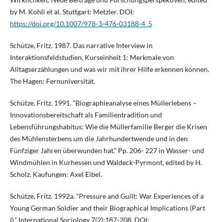
by M. Kohli et al. Stuttgart: Metzler. DOI:
https://doi.org/10.1007/978-3-476-03188-4_5
Schütze, Fritz. 1987. Das narrative Interview in
Interaktionsfeldstudien, Kurseinheit 1: Merkmale von
Alltagserzählungen und was wir mit ihrer Hilfe erkennen können.
The Hagen: Fernuniversität.
Schütze, Fritz. 1991. “Biographieanalyse eines Müllerlebens –
Innovationsbereitschaft als Familientradition und
Lebensführungshabitus: Wie die Müllerfamilie Berger die Krisen
des Mühlensterbens um die Jahrhundertwende und in den
Fünfziger Jahren überwunden hat.” Pp. 206- 227 in Wasser- und
Windmühlen in Kurhessen und Waldeck-Pyrmont, edited by H.
Scholz. Kaufungen: Axel Eibel.
Schütze, Fritz. 1992a. “Pressure and Guilt: War Experiences of a
Young German Soldier and their Biographical Implications (Part
I).” International Sociology 7(2):187-208. DOI: