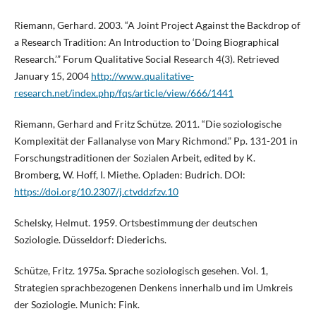
Riemann, Gerhard. 2003. “A Joint Project Against the Backdrop of
a Research Tradition: An Introduction to ‘Doing Biographical
Research.’” Forum Qualitative Social Research 4(3). Retrieved
January 15, 2004
http://www.qualitative-
research.net/index.php/fqs/article/view/666/1441
Riemann, Gerhard and Fritz Schütze. 2011. “Die soziologische
Komplexität der Fallanalyse von Mary Richmond.” Pp. 131-201 in
Forschungstraditionen der Sozialen Arbeit, edited by K.
Bromberg, W. Hoff, I. Miethe. Opladen: Budrich. DOI:
https://doi.org/10.2307/j.ctvddzfzv.10
Schelsky, Helmut. 1959. Ortsbestimmung der deutschen
Soziologie. Düsseldorf: Diederichs.
Schütze, Fritz. 1975a. Sprache soziologisch gesehen. Vol. 1,
Strategien sprachbezogenen Denkens innerhalb und im Umkreis
der Soziologie. Munich: Fink.