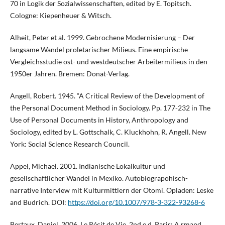
70 in Logik der Sozialwissenschaften, edited by E. Topitsch.
Cologne: Kiepenheuer & Witsch.
Alheit, Peter et al. 1999. Gebrochene Modernisierung – Der
langsame Wandel proletarischer Milieus. Eine empirische
Vergleichsstudie ost- und westdeutscher Arbeitermilieus in den
1950er Jahren. Bremen: Donat-Verlag.
Angell, Robert. 1945. “A Critical Review of the Development of
the Personal Document Method in Sociology. Pp. 177-232 in The
Use of Personal Documents in History, Anthropology and
Sociology, edited by L. Gottschalk, C. Kluckhohn, R. Angell. New
York: Social Science Research Council.
Appel, Michael. 2001. Indianische Lokalkultur und
gesellschaftlicher Wandel in Mexiko. Autobiograpohisch-
narrative Interview mit Kulturmittlern der Otomi. Opladen: Leske
and Budrich. DOI:
https://doi.org/10.1007/978-3-322-93268-6
Bertaux, Daniel. 2006. Le Récit de Vie. 2nd e d. Paris: A rmand