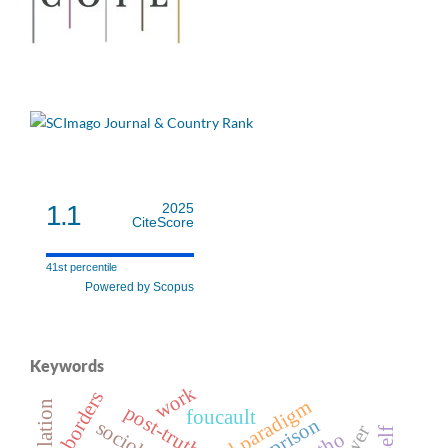
1.1
2025
CiteScore
41st percentile
Powered by Scopus
Keywords
work
borders
post-truth
foucault
prison
sociology