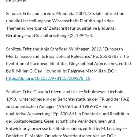
Schütze, Fritz and Lorenza Mondada. 2004. “Soziale Interaktion
und die Herstellung von Wissenschaft: Einführung in den
Themenschwerpunkt.” Zeitschrift für qualitative Bildungs-,
Beratungs- und Sozialforschung 5(2):139-154.
Schütze, Fritz and Anja Schröder-Wildhagen. 2012. “European
Mental Space and its Biographical Relevance.” Pp. 255-278 in The
Evolution of European Identities. Biographical Approaches, edited
by R. Miller, G. Day. Houndmills: Palgrave MacMillan. DOI:
https://doi.org/10.1057/9781137009272_15
Schütze, Fritz, Claudia Lützen, and Ulrike Schulmeyer-Herbold.
1993. “Unterschiede in der Berichterstattung der FR und der FAZ
zu studentischen Anliegen 1967/68 und 1989/90 – Eine
qualitative Auswertung.” Pp. 300-341 in Phantasie und Realität in
der Spätadoleszenz. Gesellschaftliche Veränderungen und
Entwicklungsprozesse bei Studierenden, edited by M. Leuzinger-
Bohleber, E. Mahler. Opladen: Westdeutscher Verlag. DOI: