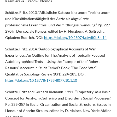
Kaźmierska. Cracow: Nomos.
Schütze, Fritz. 2013. “Alltägliche Kategorisierungs-, Typisierungs-
und Klassifikationstätigkeit der Ärzte als abgekürzte
professionelle Erkenntnis- und Vermittlungszuwendung.” Pp. 227-
290 in Der soziale Körper, edited by H. Herzberg, A. Seltrecht.
Opladen: Budrich. DOI:
https://doi.org/10.2307/j.ctvdf0b8n.14
Schütze, Fritz. 2014. “Autobiographical Accounts of War
Experiences. An Outline for The Analysis of Topically Focused
Autobiographical Texts – Using the Example of the “Robert
Rasmus” Account in Studs Terkel’s Book, ‘The Good War.’”
Qualitative Sociology Review 10(1):224-283. DOI:
https://doi.org/10.18778/1733-8077.10.1.10
Schütze, Fritz and Gerhard Riemann. 1991. “‘Trajectory’ as a Basic
Concept for Analyzing Suffering and Disorderly Social Processes.”
Pp. 333-357 in Social Organization and Social Structure. Essays in
Honour of Anselm Strauss, edited by D. Maines. New York: Aldine
de Gruyter.