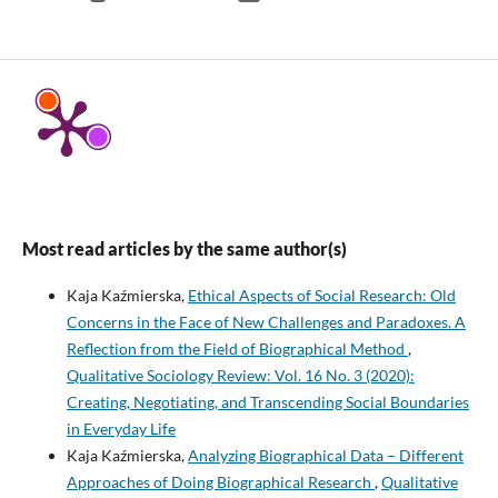
Most read articles by the same author(s)
Kaja Kaźmierska,
Ethical Aspects of Social Research: Old
Concerns in the Face of New Challenges and Paradoxes. A
Reflection from the Field of Biographical Method
,
Qualitative Sociology Review: Vol. 16 No. 3 (2020):
Creating, Negotiating, and Transcending Social Boundaries
in Everyday Life
Kaja Kaźmierska,
Analyzing Biographical Data – Different
Approaches of Doing Biographical Research
,
Qualitative