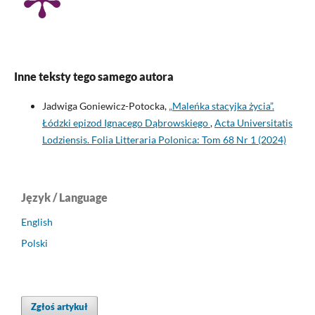
Inne teksty tego samego autora
Jadwiga Goniewicz-Potocka,
„Maleńka stacyjka życia”.
Łódzki epizod Ignacego Dąbrowskiego
,
Acta Universitatis
Lodziensis. Folia Litteraria Polonica: Tom 68 Nr 1 (2024)
Język / Language
English
Polski
Zgłoś artykuł