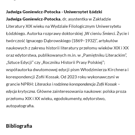
Jadwiga Goniewicz-Potocka - Uniwersytet Łódzki
Jadwiga Goniewicz-Potocka
, dr, asystentka w Zakładzie
Literatury XIX wieku na Wydziale Filologicznym Uniwersytetu
Łódzkiego. Autorka rozprawy doktorskiej „W cieniu
Śmierci
. Życie i
twórczość Ignacego Dąbrowskiego (1869–1932)”, artykułów
naukowych z zakresu historii literatury przełomu wieków XIX i XX
oraz edytorstwa, publikowanych m.in. w „Pamiętniku Literackim”,
„Sztuce Edycji” czy „Roczniku Historii Prasy Polskiej”;
współautorka dwutomowej edycji pism Włodzimierza Kirchnera i
korespondencji Zofii Kossak. Od 2023 roku wykonawczyni w
grancie NPRH:
Literacka i rodzinna korespondencja Zofii Kossak –
edycja krytyczna
. Główne zainteresowania naukowe: polska proza
przełomu XIX i XX wieku, egodokumenty, edytorstwo,
autopatografia.
Bibliografia