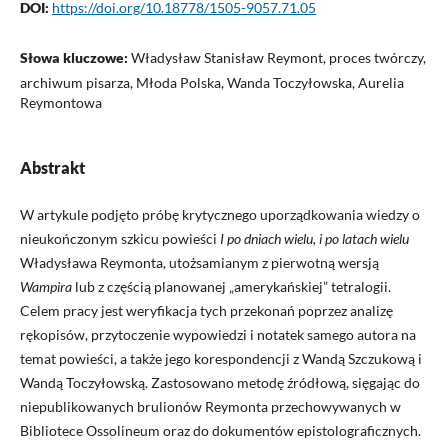
DOI:
https://doi.org/10.18778/1505-9057.71.05
Słowa kluczowe:
Władysław Stanisław Reymont, proces twórczy,
archiwum pisarza, Młoda Polska, Wanda Toczyłowska, Aurelia
Reymontowa
Abstrakt
W artykule podjęto próbę krytycznego uporządkowania wiedzy o
nieukończonym szkicu powieści
I po dniach wielu, i po latach wielu
Władysława Reymonta, utożsamianym z pierwotną wersją
Wampira
lub z częścią planowanej „amerykańskiej” tetralogii.
Celem pracy jest weryfikacja tych przekonań poprzez analizę
rękopisów, przytoczenie wypowiedzi i notatek samego autora na
temat powieści, a także jego korespondencji z Wandą Szczukową i
Wandą Toczyłowską. Zastosowano metodę źródłową, sięgając do
niepublikowanych brulionów Reymonta przechowywanych w
Bibliotece Ossolineum oraz do dokumentów epistolograficznych.