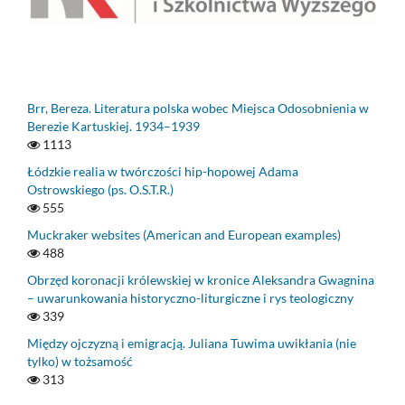
Brr, Bereza. Literatura polska wobec Miejsca Odosobnienia w
Berezie Kartuskiej. 1934–1939
1113
Łódzkie realia w twórczości hip-hopowej Adama
Ostrowskiego (ps. O.S.T.R.)
555
Muckraker websites (American and European examples)
488
Obrzęd koronacji królewskiej w kronice Aleksandra Gwagnina
– uwarunkowania historyczno-liturgiczne i rys teologiczny
339
Między ojczyzną i emigracją. Juliana Tuwima uwikłania (nie
tylko) w tożsamość
313