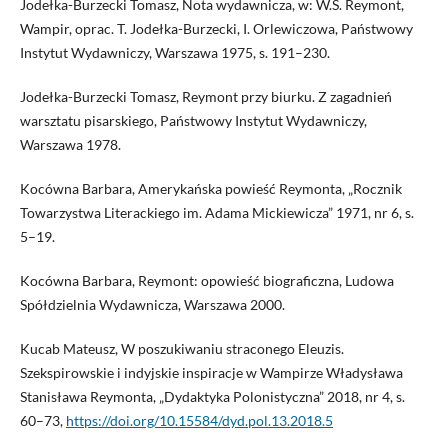
Jodełka-Burzecki Tomasz, Nota wydawnicza, w: W.S. Reymont,
Wampir, oprac. T. Jodełka-Burzecki, I. Orlewiczowa, Państwowy
Instytut Wydawniczy, Warszawa 1975, s. 191–230.
Jodełka-Burzecki Tomasz, Reymont przy biurku. Z zagadnień
warsztatu pisarskiego, Państwowy Instytut Wydawniczy,
Warszawa 1978.
Kocówna Barbara, Amerykańska powieść Reymonta, „Rocznik
Towarzystwa Literac­kiego im. Adama Mickiewicza” 1971, nr 6, s.
5–19.
Kocówna Barbara, Reymont: opowieść biograficzna, Ludowa
Spółdzielnia Wydawnicza, Warszawa 2000.
Kucab Mateusz, W poszukiwaniu straconego Eleuzis.
Szekspirowskie i indyjskie inspiracje w Wampirze Władysława
Stanisława Reymonta, „Dydaktyka Polonistyczna” 2018, nr 4, s.
60–73,
https://doi.org/10.15584/dyd.pol.13.2018.5