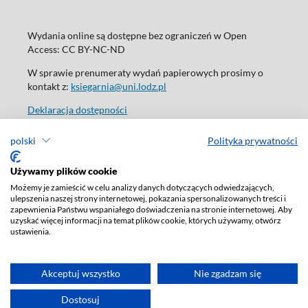
Wydania online są dostępne bez ograniczeń w Open
Access: CC BY-NC-ND
W sprawie prenumeraty wydań papierowych prosimy o
kontakt z:
ksiegarnia@uni.lodz.pl
Deklaracja dostępności
polski
Polityka prywatności
Używamy plików cookie
Możemy je zamieścić w celu analizy danych dotyczących odwiedzających,
ulepszenia naszej strony internetowej, pokazania spersonalizowanych treści i
zapewnienia Państwu wspaniałego doświadczenia na stronie internetowej. Aby
uzyskać więcej informacji na temat plików cookie, których używamy, otwórz
ustawienia.
Akceptuj wszystko
Nie zgadzam się
Dostosuj