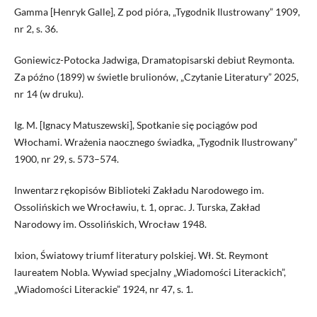
Gamma [Henryk Galle], Z pod pióra, „Tygodnik Ilustrowany” 1909,
nr 2, s. 36.
Goniewicz-Potocka Jadwiga, Dramatopisarski debiut Reymonta.
Za późno (1899) w świetle brulionów, „Czytanie Literatury” 2025,
nr 14 (w druku).
Ig. M. [Ignacy Matuszewski], Spotkanie się pociągów pod
Włochami. Wrażenia naocznego świadka, „Tygodnik Ilustrowany”
1900, nr 29, s. 573–574.
Inwentarz rękopisów Biblioteki Zakładu Narodowego im.
Ossolińskich we Wrocławiu, t. 1, oprac. J. Turska, Zakład
Narodowy im. Ossolińskich, Wrocław 1948.
Ixion, Światowy triumf literatury polskiej. Wł. St. Reymont
laureatem Nobla. Wywiad specjalny „Wiadomości Literackich”,
„Wiadomości Literackie” 1924, nr 47, s. 1.