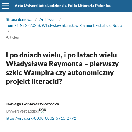
Acta Universitatis Lodziensis. Folia Litteraria Polonica
Strona domowa
/
Archiwum
/
Tom 71 Nr 2 (2025): Władysław Stanisław Reymont – stulecie Nobla
/
Articles
I po dniach wielu, i po latach wielu
Władysława Reymonta – pierwszy
szkic Wampira czy autonomiczny
projekt literacki?
Jadwiga Goniewicz-Potocka
Uniwersytet Łódzki
https://orcid.org/0000-0002-5715-2772