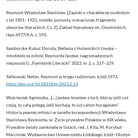
Reymont Władysław Stanisław, [Zapiski o charakterze osobistym
z lat 1901–1925, notatki, pomysły, scenariusze, fragmenty
utworów literackich. Cz. 2], Zakład Narodowy im. Ossolińskich,
rkps 6977/II A, s. 593.
Samborska-Kukuć Dorota, Stefania z Hulanickich Liwska –
młodzieńcza miłość Reymonta (wobec nagromadzonych
niejasności), „Pamiętnik Literacki” 2023, nr 2, s. 217–229.
Talikowski Stefan, Reymont w kręgu rodzinnym, Łódź 1973,
https://doi.org/10.18318/pl.2023.2.13
Wojcieszek Agnieszka, „[…] jestem bowiem z tych, którzy jeśli coś
czują, to całą potęgą, jeśli kochają, to już całym huraganem”.
Historia pewnej miłości w świetle korespondencji Władysława
Stanisława Reymonta, w: Życie prywatne Polaków w XIX wieku.
Prywatne światy zamknięte w listach, red. J. Kita, M. Korybut-
Marciniak, Wydawnictwo Uniwersytetu Łódzkiego, Łódź–Olsztyn