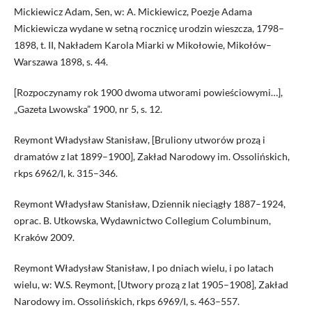
Mickiewicz Adam, Sen, w: A. Mickiewicz, Poezje Adama
Mickiewicza wydane w setną rocznicę urodzin wieszcza, 1798–
1898, t. II, Nakładem Karola Miarki w Mikołowie, Mikołów–
Warszawa 1898, s. 44.
[Rozpoczynamy rok 1900 dwoma utworami powieściowymi…],
„Gazeta Lwowska” 1900, nr 5, s. 12.
Reymont Władysław Stanisław, [Bruliony utworów prozą i
dramatów z lat 1899–1900], Zakład Narodowy im. Ossolińskich,
rkps 6962/I, k. 315–346.
Reymont Władysław Stanisław, Dziennik nieciągły 1887–1924,
oprac. B. Utkowska, Wydawnictwo Collegium Columbinum,
Kraków 2009.
Reymont Władysław Stanisław, I po dniach wielu, i po latach
wielu, w: W.S. Reymont, [Utwory prozą z lat 1905–1908], Zakład
Narodowy im. Ossolińskich, rkps 6969/I, s. 463–557.