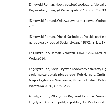
Dmowski Roman, Nowa powieść społeczna. (Uwagi o „
Reymonta), „Przegląd Wszechpolski” 1899, nr 2, s. 8
[Dmowski Roman], Odezwa zwana marcową, „Wolne Po
s. 9.
[Dmowski Roman, Dłuski Kazimierz], Polskie partie p
narodowa, „Przegląd Socjalistyczny” 1892, nr 1, s. 1–
Engelgard Jan, Roman Dmowski 1853–1939, Myśl P
Wola 2014.
Engelgard Jan, Socjalistyczne rodowody działaczy Li
socjalistyczna wizja niepodległej Polski, red. J. Gmi
Niepodległości w Warszawie, Muzeum Historii Pols
Warszawa 2020, s. 225–238.
Engelgard Jan, Władysław Reymont i Roman Dmowski 
Engelgard, U źródeł polityki polskiej. Od Wielopols