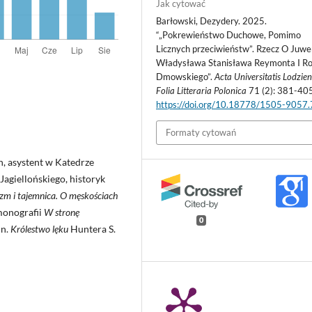
Jak cytować
Barłowski, Dezydery. 2025.
“„Pokrewieństwo Duchowe, Pomimo
Licznych przeciwieństw”. Rzecz O Juwen
Władysława Stanisława Reymonta I 
Dmowskiego”.
Acta Universitatis Lodzien
Folia Litteraria Polonica
71 (2): 381-405
https://doi.org/10.18778/1505-9057
Formaty cytowań
, asystent w Katedrze
Jagiellońskiego, historyk
zm i tajemnica. O męskościach
monografii
W stronę
0
in.
Królestwo lęku
Huntera S.