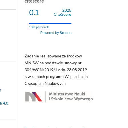
citescore
0.1
2025
CiteScore
13th percentile
Powered by Scopus
Zadanie realizowane ze środków
MNiSW na podstawie umowy nr
304/WCN/2019/1 z dn. 28.08.2019
r. w ramach programu Wsparcie dla
Czasopism Naukowych
e
h 4.0