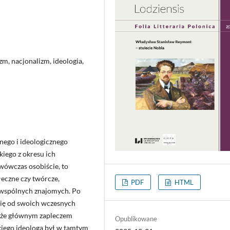
m, nacjonalizm, ideologia,
nego i ideologicznego
ego z okresu ich
e wówczas osobiście, to
łeczne czy twórcze,
PDF
HTML
u wspólnych znajomych. Po
 się od swoich wczesnych
 że głównym zapleczem
Opublikowane
kiego ideologa był w tamtym