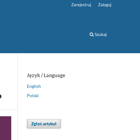
Zarejestruj
Zaloguj
Szukaj
Język / Language
English
o
Polski
Zgłoś artykuł