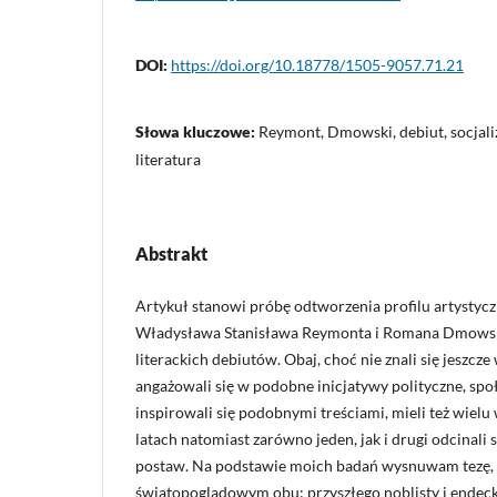
DOI:
https://doi.org/10.18778/1505-9057.71.21
Słowa kluczowe:
Reymont, Dmowski, debiut, socjaliz
literatura
Abstrakt
Artykuł stanowi próbę odtworzenia profilu artystycz
Władysława Stanisława Reymonta i Romana Dmowski
literackich debiutów. Obaj, choć nie znali się jeszcz
angażowali się w podobne inicjatywy polityczne, spo
inspirowali się podobnymi treściami, mieli też wiel
latach natomiast zarówno jeden, jak i drugi odcinali
postaw. Na podstawie moich badań wysnuwam tezę,
światopoglądowym obu: przyszłego noblisty i endec