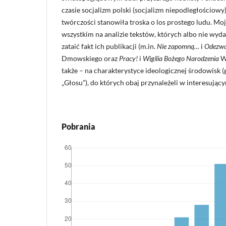
czasie socjalizm polski (socjalizm niepodległościowy
twórczości stanowiła troska o los prostego ludu. Mo
wszystkim na analizie tekstów, których albo nie wydali 
zataić fakt ich publikacji (m.in.
Nie zapomną…
i
Odezwa
Dmowskiego oraz
Pracy!
i
Wigilia Bożego Narodzenia
W
także – na charakterystyce ideologicznej środowisk
„Głosu”), do których obaj przynależeli w interesując
Pobrania