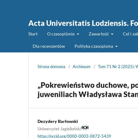
Acta Universitatis Lodziensis. Fo
Start
O czasopiśmie
Zawartość
Cel i z
Dla recenzentów
Polityka czasopisma
Strona domowa
/
Archiwum
/
Tom 71 Nr 2 (2025): W
„Pokrewieństwo duchowe, pom
juweniliach Władysława St
Dezydery Barłowski
Uniwersytet Jagielloński
https://orcid.org/0000-0003-0872-5439