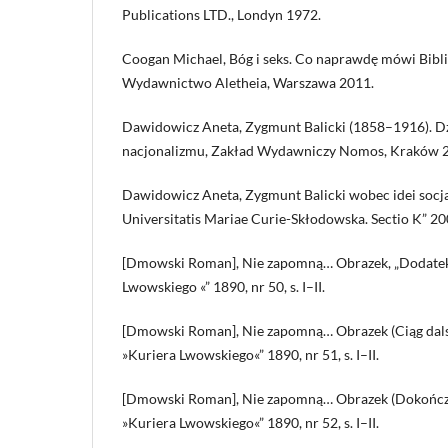
Publications LTD., Londyn 1972.
Coogan Michael, Bóg i seks. Co naprawdę mówi Bibli
Wydawnictwo Aletheia, Warszawa 2011.
Dawidowicz Aneta, Zygmunt Balicki (1858–1916). Dzi
nacjonalizmu, Zakład Wydawniczy Nomos, Kraków 
Dawidowicz Aneta, Zygmunt Balicki wobec idei socj
Universitatis Mariae Curie-Skłodowska. Sectio K” 2006
[Dmowski Roman], Nie zapomną… Obrazek, „Dodatek 
Lwowskiego «” 1890, nr 50, s. I–II.
[Dmowski Roman], Nie zapomną… Obrazek (Ciąg dalszy
»Kuriera Lwowskiego«” 1890, nr 51, s. I–II.
[Dmowski Roman], Nie zapomną… Obrazek (Dokończeni
»Kuriera Lwowskiego«” 1890, nr 52, s. I–II.