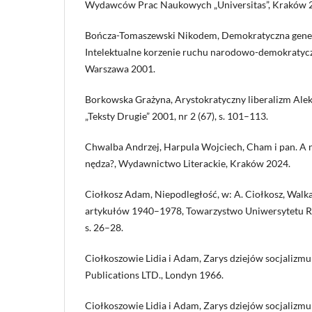
Wydawców Prac Naukowych „Universitas”, Kraków 
Bończa-Tomaszewski Nikodem, Demokratyczna genez
Intelektualne korzenie ruchu narodowo-demokratycz
Warszawa 2001.
Borkowska Grażyna, Arystokratyczny liberalizm Ale
„Teksty Drugie” 2001, nr 2 (67), s. 101–113.
Chwalba Andrzej, Harpula Wojciech, Cham i pan. A 
nędza?, Wydawnictwo Literackie, Kraków 2024.
Ciołkosz Adam, Niepodległość, w: A. Ciołkosz, Wal
artykułów 1940–1978, Towarzystwo Uniwersytetu R
s. 26–28.
Ciołkoszowie Lidia i Adam, Zarys dziejów socjalizmu p
Publications LTD., Londyn 1966.
Ciołkoszowie Lidia i Adam, Zarys dziejów socjalizmu po