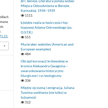
Brr, Bereza. Literatura polska wobec
Miejsca Odosobnienia w Berezie
Kartuskiej. 1934–1939
1111
iliach
Romana
Łódzkie realia w twórczości hip-
sis.
hopowej Adama Ostrowskiego (ps.
.
O.S.T.R.)
.71.21
.
551
Muckraker websites (American and
European examples)
484
Obrzęd koronacji królewskiej w
kronice Aleksandra Gwagnina –
uwarunkowania historyczno-
liturgiczne i rys teologiczny
336
Między ojczyzną i emigracją. Juliana
Tuwima uwikłania (nie tylko) w
tożsamość
312