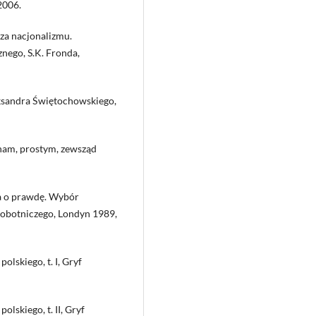
2006.
a nacjonalizmu.
nego, S.K. Fronda,
ksandra Świętochowskiego,
nam, prostym, zewsząd
ka o prawdę. Wybór
obotniczego, Londyn 1989,
olskiego, t. I, Gryf
lskiego, t. II, Gryf