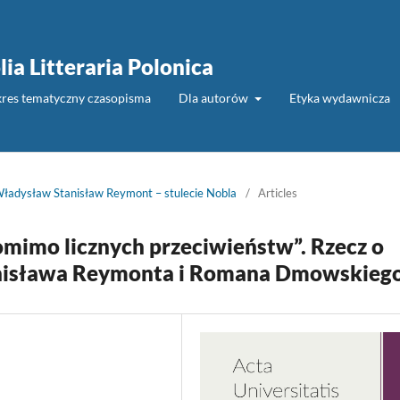
lia Litteraria Polonica
akres tematyczny czasopisma
Dla autorów
Etyka wydawnicza
ładysław Stanisław Reymont – stulecie Nobla
/
Articles
imo licznych przeciwieństw”. Rzecz o
anisława Reymonta i Romana Dmowskieg