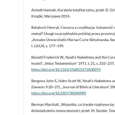
Arendt Hannah, Korzenie totalitaryzmu, przeł. D. Gri
Książki, Warszawa 2014.
Bałabuch Henryk, Cenzura a rusyfikacja: tożsamość 
metod? Uwagi na przykładzie polskiej prasy prowinc
„Annales Universitatis Mariae Curie-Skłodowska. Sec
t. LII/LIII, s. 177–199.
Bassett Frederick W., Noah’s Nakedness and the Curs
Incest?, „Vetus Testamentum” 1971, t. 21, s. 232–237,
https://doi.org/10.1163/156853371X00074
Bergsma John S., Hahn Scott W., Noah’s Nakedness 
(Genesis 9:20–27), „Journal of Biblical Literature” 200
https://doi.org/10.2307/30040989
Berman Marshall, „Wszystko, co trwałe rozpływa się 
doświadczeniu nowoczesności, przeł. M. Szuster, T