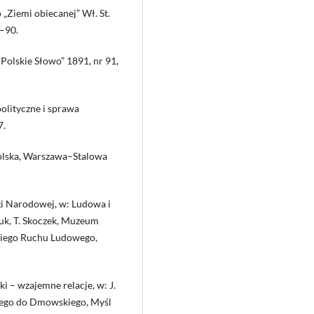
Ziemi obiecanej” Wł. St.
0–90.
lskie Słowo” 1891, nr 91,
olityczne i sprawa
7.
olska, Warszawa–Stalowa
gi Narodowej, w: Ludowa i
truk, T. Skoczek, Muzeum
kiego Ruchu Ludowego,
– wzajemne relacje, w: J.
kiego do Dmowskiego, Myśl