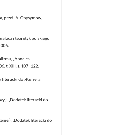
a, przeł. A. Onysymow,
ałacz i teoretyk polskiego
2006.
alizmu, „Annales
, t. XIII, s. 107–122.
literacki do »Kuriera
.), „Dodatek literacki do
e.), „Dodatek literacki do