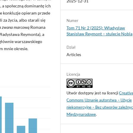
2025-12-31
), a społeczną dominantę ich
je konkluzje opieram przede
za życia, albo starali się
Numer
 zwana marcową
Romana
Tom 71 Nr 2 (2025): Władysław
Stanisław Reymont – stulecie Nobla
ładysława Reymonta), a
 (głównie warszawskiego
Dział
ym mnie okresie.
Articles
Licencja
Utwór dostępny jest na licencji
Creativ
Commons Uznanie autorstwa – Użycie
niekomercyjne – Bez utworów zależnyc
Międzynarodowe
.