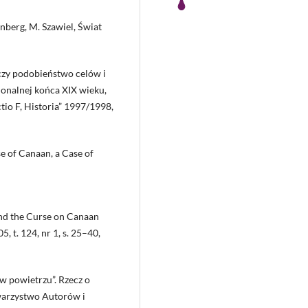
nberg, M. Szawiel, Świat
czy podobieństwo celów i
jonalnej końca XIX wieku,
tio F, Historia” 1997/1998,
e of Canaan, a Case of
and the Curse on Canaan
5, t. 124, nr 1, s. 25–40,
w powietrzu”. Rzecz o
owarzystwo Autorów i