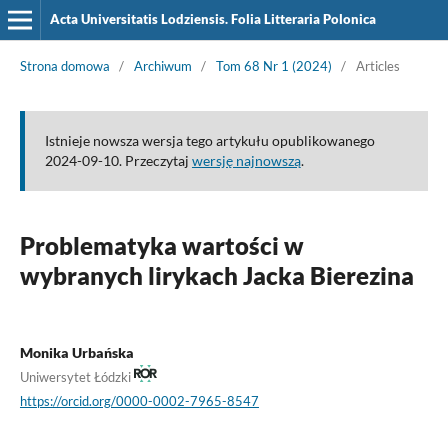
Acta Universitatis Lodziensis. Folia Litteraria Polonica
Strona domowa
/
Archiwum
/
Tom 68 Nr 1 (2024)
/
Articles
Istnieje nowsza wersja tego artykułu opublikowanego
2024-09-10. Przeczytaj
wersję najnowszą
.
Problematyka wartości w
wybranych lirykach Jacka Bierezina
Monika Urbańska
Uniwersytet Łódzki
https://orcid.org/0000-0002-7965-8547