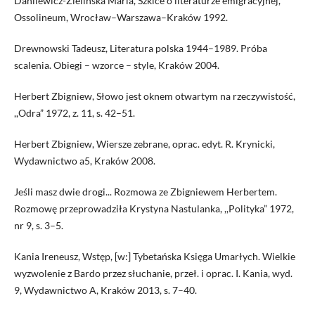
Danilewicz-Zielińska Maria, Szkice o literaturze emigracyjnej,
Ossolineum, Wrocław–Warszawa–Kraków 1992.
Drewnowski Tadeusz, Literatura polska 1944–1989. Próba
scalenia. Obiegi – wzorce – style, Kraków 2004.
Herbert Zbigniew, Słowo jest oknem otwartym na rzeczywistość,
,,Odra” 1972, z. 11, s. 42–51.
Herbert Zbigniew, Wiersze zebrane, oprac. edyt. R. Krynicki,
Wydawnictwo a5, Kraków 2008.
Jeśli masz dwie drogi... Rozmowa ze Zbigniewem Herbertem.
Rozmowę przeprowadziła Krystyna Nastulanka, ,,Polityka” 1972,
nr 9, s. 3–5.
Kania Ireneusz, Wstęp, [w:] Tybetańska Księga Umarłych. Wielkie
wyzwolenie z Bardo przez słuchanie, przeł. i oprac. I. Kania, wyd.
9, Wydawnictwo A, Kraków 2013, s. 7–40.