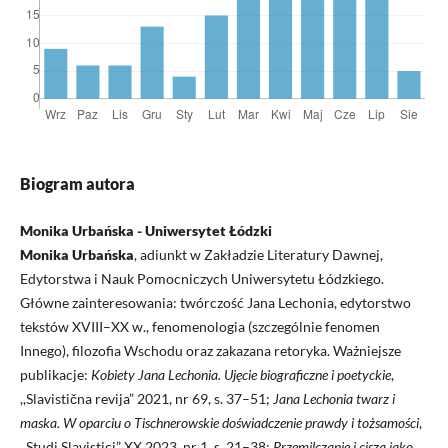
Biogram autora
Monika Urbańska - Uniwersytet Łódzki
Monika Urbańska
, adiunkt w Zakładzie Literatury Dawnej,
Edytorstwa i Nauk Pomocniczych Uniwersytetu Łódzkiego.
Główne zainteresowania: twórczość Jana Lechonia, edytorstwo
tekstów XVIII–XX w., fenomenologia (szczególnie fenomen
Innego), filozofia Wschodu oraz zakazana retoryka. Ważniejsze
publikacje:
Kobiety Jana Lechonia. Ujęcie biograficzne i poetyckie
,
,,Slavistična revija” 2021, nr 69, s. 37–51;
Jana Lechonia twarz i
maska. W oparciu o Tischnerowskie doświadczenie prawdy i tożsamości
,
,,Studi Slavistici” XX 2023, nr 1, s. 21–38;
Przemilczanie i cisza jako