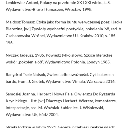
Lenkiewicz Antoni, Polacy na przełomie XX i XXI wieku, t. 8,
Wydawnictwo-Biuro Tłumaczeń, Wrocław 1998.
Majdosz Tomasz, Etyka jako forma buntu we wczesnej poezji Jacka
Bierezina, [w:] Żywioły wyobraźni poetyckiej pokolenia ’68, red. A.
Czabanowska-Wróbel, Wydawnictwo UJ, Kraków 2010, s. 185–
196.
Nyczek Tadeusz, 1985. Powiedz tylko słowo. Szkice literackie
wokół „pokolenia 68”, Wydawnictwo Polonia, Londyn 1985.
Rangdrol Tsele Natsok, Zwierciadło uważności. Cykl czterech
bardo, tłum. J. Grotek, Wydawnictwo Vimala, Warszawa 2016.
Samosiej Joanna, Herbert i Nowa Fala. O wierszu Do Ryszarda
Krynickiego – list, [w:] Dlaczego Herbert. Wiersze, komentarze,
interpretacje, red. M. Woźniak-Łabieniec, J. Wiśniewski,
Wydawnictwo UŁ, Łódź 2004.
Strajki łódzkie w lutym 1971. Geneza, przebieg i reakcje władz,