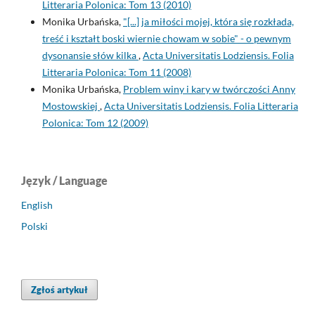
Litteraria Polonica: Tom 13 (2010)
Monika Urbańska,
"[...] ja miłości mojej, która się rozkłada,
treść i kształt boski wiernie chowam w sobie" - o pewnym
dysonansie słów kilka
,
Acta Universitatis Lodziensis. Folia
Litteraria Polonica: Tom 11 (2008)
Monika Urbańska,
Problem winy i kary w twórczości Anny
Mostowskiej
,
Acta Universitatis Lodziensis. Folia Litteraria
Polonica: Tom 12 (2009)
Język / Language
English
Polski
Zgłoś artykuł