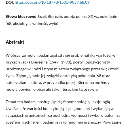
DOI:
https://doi.org/10.18778/1505-9057.68.09
Słowa kluczowe:
Jacek Bierezin, poezja polska XX w., pokolenie
`68, aksjologia, wolność, wybór
Abstrakt
W obszarze moich badań znalazła się problematyka wartości w
lirykach Jacka Bierezina (1947–1993), poety i opozycjonisty
urodzonego w Łodzi i z tym miastem związanego przez większość
życia. Zajmują mnie jej związki z estetyką pokolenia ’68 oraz
autorytetami autora, w przypadku poezji Bierezina możemy
mówić bowiem o biografii jako literackim tworzywie.
Temat ten badam, posługując się fenomenologią i aksjologią.
Uważam, że wartości konstytuują się najmocniej i wyłaniają w
sytuacjach granicznych, są pochodną wolności i wyboru, zatem za
Józefem Tischnerem badam je jako fenomen graniczny. Powiązane