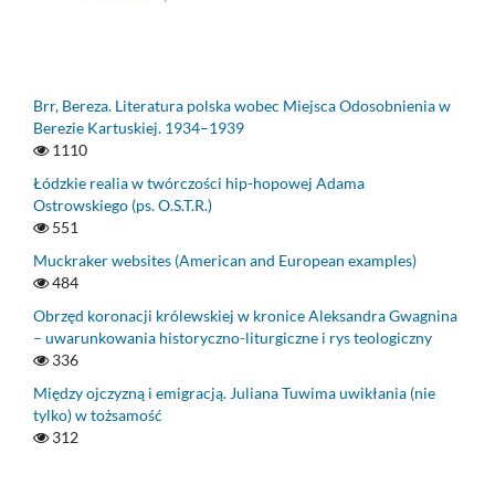
Brr, Bereza. Literatura polska wobec Miejsca Odosobnienia w
Berezie Kartuskiej. 1934–1939
1110
Łódzkie realia w twórczości hip-hopowej Adama
Ostrowskiego (ps. O.S.T.R.)
551
Muckraker websites (American and European examples)
484
Obrzęd koronacji królewskiej w kronice Aleksandra Gwagnina
– uwarunkowania historyczno-liturgiczne i rys teologiczny
336
Między ojczyzną i emigracją. Juliana Tuwima uwikłania (nie
tylko) w tożsamość
312