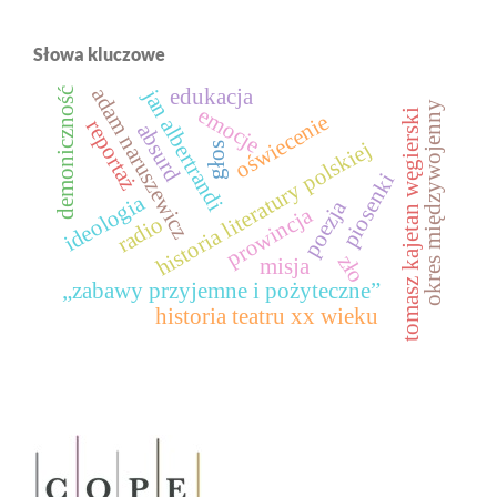
Słowa kluczowe
adam naruszewicz
edukacja
jan albertrandi
demoniczność
okres międzywojenny
emocje
tomasz kajetan węgierski
oświecenie
reportaż
absurd
historia literatury polskiej
głos
piosenki
ideologia
poezja
prowincja
radio
zło
misja
„zabawy przyjemne i pożyteczne”
historia teatru xx wieku