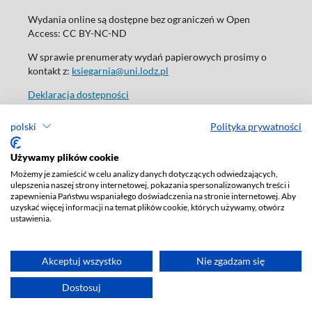
Wydania online są dostępne bez ograniczeń w Open
Access: CC BY-NC-ND
W sprawie prenumeraty wydań papierowych prosimy o
kontakt z:
ksiegarnia@uni.lodz.pl
Deklaracja dostępności
polski
Polityka prywatności
Używamy plików cookie
Możemy je zamieścić w celu analizy danych dotyczących odwiedzających,
ulepszenia naszej strony internetowej, pokazania spersonalizowanych treści i
zapewnienia Państwu wspaniałego doświadczenia na stronie internetowej. Aby
uzyskać więcej informacji na temat plików cookie, których używamy, otwórz
ustawienia.
Akceptuj wszystko
Nie zgadzam się
Dostosuj