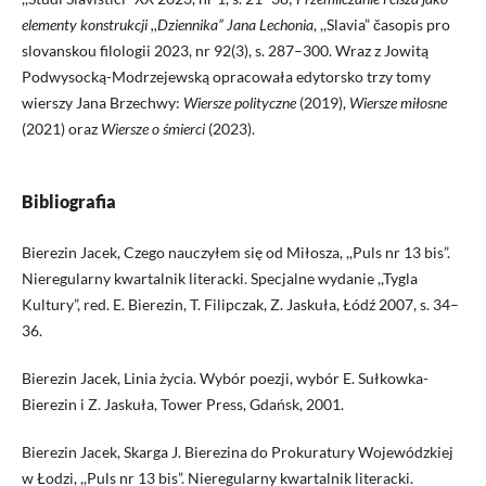
elementy konstrukcji ,,Dziennika” Jana Lechonia
, ,,Slavia” časopis pro
slovanskou filologii 2023, nr 92(3), s. 287–300. Wraz z Jowitą
Podwysocką-Modrzejewską opracowała edytorsko trzy tomy
wierszy Jana Brzechwy:
Wiersze polityczne
(2019),
Wiersze miłosne
(2021) oraz
Wiersze o śmierci
(2023).
Bibliografia
Bierezin Jacek, Czego nauczyłem się od Miłosza, ,,Puls nr 13 bis”.
Nieregularny kwartalnik literacki. Specjalne wydanie ,,Tygla
Kultury”, red. E. Bierezin, T. Filipczak, Z. Jaskuła, Łódź 2007, s. 34–
36.
Bierezin Jacek, Linia życia. Wybór poezji, wybór E. Sułkowka-
Bierezin i Z. Jaskuła, Tower Press, Gdańsk, 2001.
Bierezin Jacek, Skarga J. Bierezina do Prokuratury Wojewódzkiej
w Łodzi, ,,Puls nr 13 bis”. Nieregularny kwartalnik literacki.