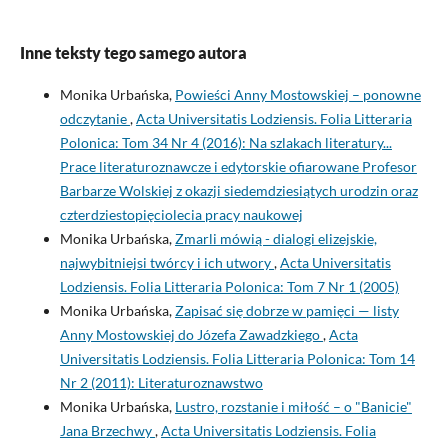
Inne teksty tego samego autora
Monika Urbańska,
Powieści Anny Mostowskiej – ponowne
odczytanie
,
Acta Universitatis Lodziensis. Folia Litteraria
Polonica: Tom 34 Nr 4 (2016): Na szlakach literatury...
Prace literaturoznawcze i edytorskie ofiarowane Profesor
Barbarze Wolskiej z okazji siedemdziesiątych urodzin oraz
czterdziestopięciolecia pracy naukowej
Monika Urbańska,
Zmarli mówią - dialogi elizejskie,
najwybitniejsi twórcy i ich utwory
,
Acta Universitatis
Lodziensis. Folia Litteraria Polonica: Tom 7 Nr 1 (2005)
Monika Urbańska,
Zapisać się dobrze w pamięci — listy
Anny Mostowskiej do Józefa Zawadzkiego
,
Acta
Universitatis Lodziensis. Folia Litteraria Polonica: Tom 14
Nr 2 (2011): Literaturoznawstwo
Monika Urbańska,
Lustro, rozstanie i miłość – o "Banicie"
Jana Brzechwy
,
Acta Universitatis Lodziensis. Folia