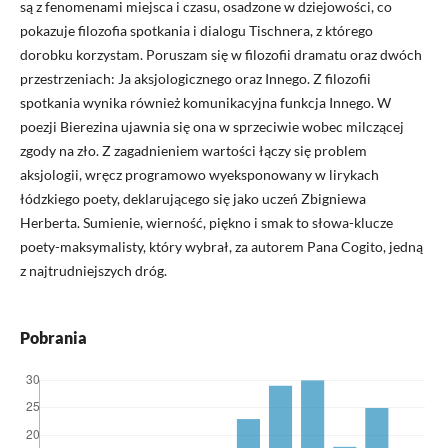
są z fenomenami miejsca i czasu, osadzone w dziejowości, co
pokazuje filozofia spotkania i dialogu Tischnera, z którego
dorobku korzystam. Poruszam się w filozofii dramatu oraz dwóch
przestrzeniach: Ja aksjologicznego oraz Innego. Z filozofii
spotkania wynika również komunikacyjna funkcja Innego. W
poezji Bierezina ujawnia się ona w sprzeciwie wobec milczącej
zgody na zło. Z zagadnieniem wartości łączy się problem
aksjologii, wręcz programowo wyeksponowany w lirykach
łódzkiego poety, deklarującego się jako uczeń Zbigniewa
Herberta. Sumienie, wierność, piękno i smak to słowa-klucze
poety-maksymalisty, który wybrał, za autorem Pana Cogito, jedną
z najtrudniejszych dróg.
Pobrania