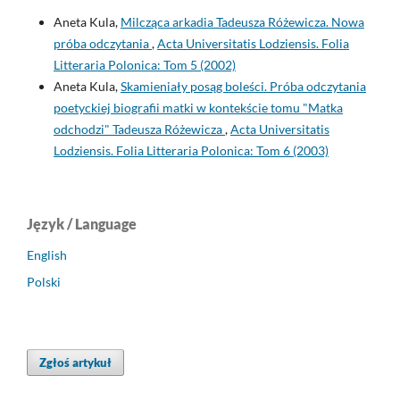
Aneta Kula,
Milcząca arkadia Tadeusza Różewicza. Nowa
próba odczytania
,
Acta Universitatis Lodziensis. Folia
Litteraria Polonica: Tom 5 (2002)
Aneta Kula,
Skamieniały posąg boleści. Próba odczytania
poetyckiej biografii matki w kontekście tomu "Matka
odchodzi" Tadeusza Różewicza
,
Acta Universitatis
Lodziensis. Folia Litteraria Polonica: Tom 6 (2003)
Język / Language
English
Polski
Zgłoś artykuł