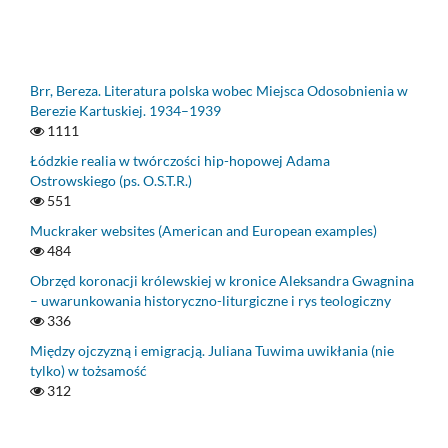
Brr, Bereza. Literatura polska wobec Miejsca Odosobnienia w
Berezie Kartuskiej. 1934–1939
1111
Łódzkie realia w twórczości hip-hopowej Adama
Ostrowskiego (ps. O.S.T.R.)
551
Muckraker websites (American and European examples)
484
Obrzęd koronacji królewskiej w kronice Aleksandra Gwagnina
– uwarunkowania historyczno-liturgiczne i rys teologiczny
336
Między ojczyzną i emigracją. Juliana Tuwima uwikłania (nie
tylko) w tożsamość
312