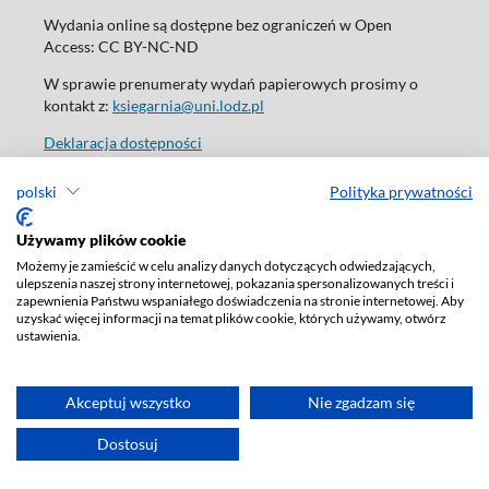
Wydania online są dostępne bez ograniczeń w Open
Access: CC BY-NC-ND
W sprawie prenumeraty wydań papierowych prosimy o
kontakt z:
ksiegarnia@uni.lodz.pl
Deklaracja dostępności
polski
Polityka prywatności
Używamy plików cookie
Możemy je zamieścić w celu analizy danych dotyczących odwiedzających,
ulepszenia naszej strony internetowej, pokazania spersonalizowanych treści i
zapewnienia Państwu wspaniałego doświadczenia na stronie internetowej. Aby
uzyskać więcej informacji na temat plików cookie, których używamy, otwórz
ustawienia.
Akceptuj wszystko
Nie zgadzam się
Dostosuj