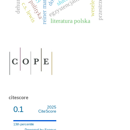
reiner maria rilke
wesele figara
egzystencjalizm
dom
przestrzeń
polityka
c.s. lewis
literatura polska
citescore
0.1
2025
CiteScore
13th percentile
Powered by Scopus