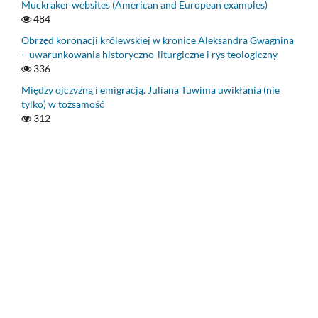
Muckraker websites (American and European examples)
484
Obrzęd koronacji królewskiej w kronice Aleksandra Gwagnina
– uwarunkowania historyczno-liturgiczne i rys teologiczny
336
Między ojczyzną i emigracją. Juliana Tuwima uwikłania (nie
tylko) w tożsamość
312