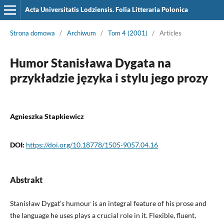
Acta Universitatis Lodziensis. Folia Litteraria Polonica
Strona domowa
/
Archiwum
/
Tom 4 (2001)
/
Articles
Humor Stanisława Dygata na
przykładzie języka i stylu jego prozy
Agnieszka Stapkiewicz
DOI:
https://doi.org/10.18778/1505-9057.04.16
Abstrakt
Stanisław Dygat’s humour is an integral feature of his prose and
the language he uses plays a crucial role in it. Flexible, fluent,